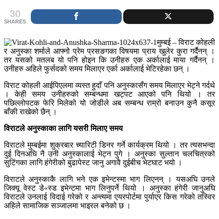
30
SHARES
मुम्बई – विराट कोहली
र अनुस्का शर्माले आफ्नो प्रेम प्रसङगका विषयमा प्राय खुलेर कुरा गर्दैनन् ।
तर यसको मतलब यो पनि होइन कि उनीहरु एक अर्कालाई माया गर्दैनन् ।
उनीहरु अहिले फुर्सदको समय मिलाएर एर्का अर्कालाई भेटिरहेका छन् ।
विराट कोहली आईपिएलमा व्यस्त हुदाँ पनि अनुस्कासँग समय मिलाएर भेट्ने गर्दथे
। केही समय उनीहरुको सम्बन्धमा खट्पट आएको पनि थियो । तर
पछिल्लोपटक फेरि मिलेको यो जोडीले अब सम्बन्ध राम्रो बनाउन कुनै कसूर
बाँकी राखेको छैन् ।
विराटले अनुस्काका लागि यसरी मिलाए समय
विराटले मुम्बईमा शुक्रबार च्यारिटी डिनर गर्ने कार्यक्रम थियो । तर त्यसभन्दा
दुई दिनअघि नै उनी अनुस्कालाई भेट्न पुगे । अनुस्का सुल्तान चलचित्रको
सुटिंगका लागि हंगेरीको बुढापेस्ट जानु अगावै दुईबीच भेटघाट भयो ।
विराटले अनुस्काकै लागि भने एक इभेन्टस्मा भाग लिएनन् । यसअघि उनले
जिक्यू वेस्ट डे«स्ड इभेन्टमा भाग लिनुपर्ने थियो । अनुस्का हंगेरी जानुअघि
विराटले उनलाई विदाई गरेको र अन्त्यमा एयरपोर्टमा पुर्याएर किस गरेको तस्विर
अहिले सामाजिक सञ्जालमा भाइरल बनेको छ ।