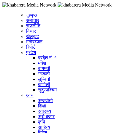
गृहपृष्ठ
समाचार
राजनीति
विचार
खेलकुद
मनोरञ्जन
रिपोर्ट
प्रदेश
प्रदेश नं. १
मधेश
वागमती
गण्डकी
लुम्बिनी
कर्णाली
सुदुरपश्चिम
अन्य
अन्तर्वार्ता
शिक्षा
स्वास्थ्य
अर्थ बजार
कृषि
साहित्य
विदेश