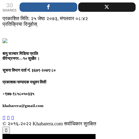
30
SHARES
प्रकाशित मिति: २५ जेष्ठ २०७३, मंगलवार ०८:४२
प्रतिक्रिया दिनुहोस्
बायु सञ्चार मिडिया प्रालि
वीरेन्द्रनगर—१० सुर्खेत ।
सूचना विभाग दर्ता नं.
३६७९-२०७९/८०
प्रकाशक/सम्पादक
मधुवन विसी
+९७७-९८५८०५०३३५
khabarera@gmail.com
© २०१६-२०२२ Khabarera.com सर्वाधिकार सुरक्षित