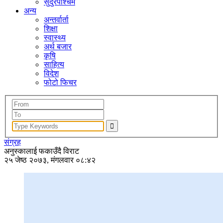
सुदुरपश्चिम
अन्य
अन्तर्वार्ता
शिक्षा
स्वास्थ्य
अर्थ बजार
कृषि
साहित्य
विदेश
फोटो फिचर
संग्रह
अनुस्कालाई फकाउँदै विराट
२५ जेष्ठ २०७३, मंगलवार ०८:४२