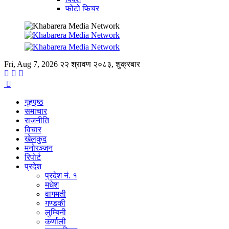
फोटो फिचर
Fri, Aug 7, 2026
२२ श्रावण २०८३, शुक्रबार
गृहपृष्ठ
समाचार
राजनीति
विचार
खेलकुद
मनोरञ्जन
रिपोर्ट
प्रदेश
प्रदेश नं. १
मधेश
वागमती
गण्डकी
लुम्बिनी
कर्णाली