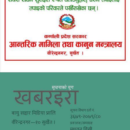
सूचना विभाग दर्ता नं.
बायु सञ्चार मिडिया प्रालि
३६७९-२०७९/८०
वीरेन्द्रनगर—१० सुर्खेत ।
प्रकाशक/सम्पादक
मधुवन विसी