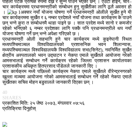
पहिलो पटक प्रत्यक्ष रुपमा देख्न र सुन्न पाउने भएका छन् । एउटा होइन, चार–
चार कार्यक्रममा प्रधानमन्त्रीको सम्बोधन हुनु सुर्खेतीका लागि ठूलै अवसर हो
।
अक्सर नयाँ योजना घोषणा गर्ने प्रधानमन्त्री ओलीले सुर्खेत हुने यी
चार कार्यक्रममा सुर्खेत र ६ नम्बर प्रदेशले नयाँ योजना तथा कार्यक्रम के पाउने
छन् भन्ने कुरा त सम्बोधनमै थाहा पाइने छ । सात प्रदेश मध्ये सानो र कमजोर
रहेको भनिएको ६ नम्बर प्रदेशका लागि पक्कै पनि प्रधानमन्त्रीले थप नयाँ
योजना घोषणा गर्ने छन् भन्ने अपेक्षा गरिएको छ ।
प्रधानमन्त्री ओली सहभागि हुने चार कार्यक्रम मध्ये कुइनेपानी स्थित
मध्यपश्चिमाञ्चल विश्वविद्यालयको प्रशासनिक भवन शिलान्यास,
मध्यपश्चिमाञ्चल विश्वविद्यालयकै विश्वविद्यालय सभा(सिनेट), नवनिर्मित सुर्खेत
क्षेत्रीय अस्पतालको भवन उद्घाटन र नेकपा एमाले सुर्खेतले आयोजना गरेको
आमसभालाई सम्बोधन गर्ने कार्यक्रम रहेको जिल्ला प्रशासन कार्यालयका
प्रशासकीय अधिकृत हितप्रसाद पौडेलले जानकारी दिए ।
चार कार्यक्रम मध्ये पछिल्लो कार्यक्रम नेकपा एमाले सुर्खेतले वीरेन्द्रनगरको
खुल्ला मञ्चमा आयोजना गरेको आमसभालाई सम्बोधन गर्ने रहेको नेकपा एमाले
सुर्खेतका सचिव मोहन बडुवालले जानकारी दिएका छन् ।
40
SHARES
प्रकाशित मिति: २५ जेष्ठ २०७३, मंगलवार ०७:५६
प्रतिक्रिया दिनुहोस्