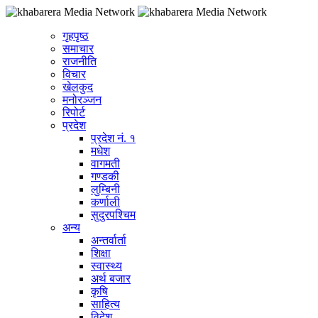
गृहपृष्ठ
समाचार
राजनीति
विचार
खेलकुद
मनोरञ्जन
रिपोर्ट
प्रदेश
प्रदेश नं. १
मधेश
वागमती
गण्डकी
लुम्बिनी
कर्णाली
सुदुरपश्चिम
अन्य
अन्तर्वार्ता
शिक्षा
स्वास्थ्य
अर्थ बजार
कृषि
साहित्य
विदेश