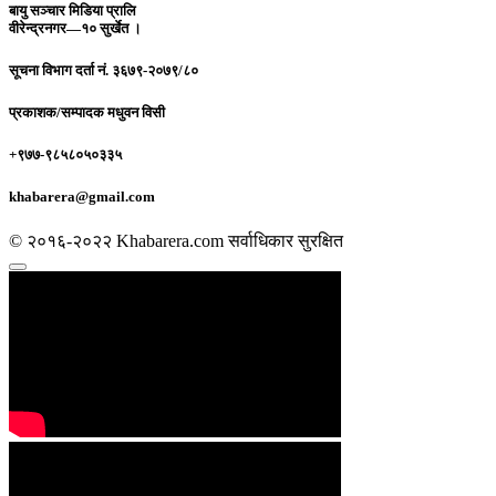
बायु सञ्चार मिडिया प्रालि
वीरेन्द्रनगर—१० सुर्खेत ।
सूचना विभाग दर्ता नं.
३६७९-२०७९/८०
प्रकाशक/सम्पादक
मधुवन विसी
+९७७-९८५८०५०३३५
khabarera@gmail.com
© २०१६-२०२२ Khabarera.com सर्वाधिकार सुरक्षित