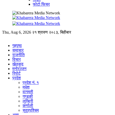
फोटो फिचर
Thu, Aug 6, 2026
२१ श्रावण २०८३, बिहीबार
गृहपृष्ठ
समाचार
राजनीति
विचार
खेलकुद
मनोरञ्जन
रिपोर्ट
प्रदेश
प्रदेश नं. १
मधेश
वागमती
गण्डकी
लुम्बिनी
कर्णाली
सुदुरपश्चिम
अन्य