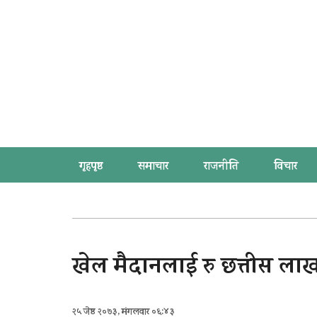
गृहपृष्ठ
समाचार
राजनीति
विचार
खेल मैदानलाई रु छत्तीस ला
२५ जेष्ठ २०७३, मंगलवार ०६:४३