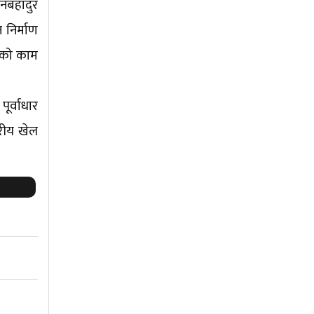
नबहादुर
 निर्माण
िरको काम
ूर्वाधार
तरीय खेल