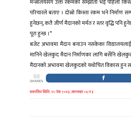
मन्त्रालयसँग उक्त रकमको सम्झौता भई पहिलो क
परियारले बताए । दोस्रो किस्ता रकम भने निर्माण 
हुनेछन्, कतै जीर्ण मैदानको मर्मत र स्तर वृद्धि प
पूरा हुन्छ ।”
बजेट अभावमा मैदान बनाउन नसकेका विद्यालयलाई सर
मानिने खेलकुद मैदान निर्माणका लागि बर्सेनि खेलकु
मैदानको अभावमा खेलकुदको यथोचित विकास हुन स
50
SHARES
प्रकाशित मिति: २५ जेष्ठ २०७३, मंगलवार ०६:४३