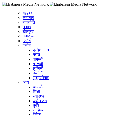
गृहपृष्ठ
समाचार
राजनीति
विचार
खेलकुद
मनोरञ्जन
रिपोर्ट
प्रदेश
प्रदेश नं. १
मधेश
वागमती
गण्डकी
लुम्बिनी
कर्णाली
सुदुरपश्चिम
अन्य
अन्तर्वार्ता
शिक्षा
स्वास्थ्य
अर्थ बजार
कृषि
साहित्य
विदेश