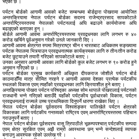
भएको छ ।
पर्यटन बोर्डको आगामी आवको बजेट सम्बन्धमा बोर्डद्वारा पोखरामा आयोजित
अन्तरक्रियामा नेपाल पर्यटन बोर्डका सदस्य राजेन्द्रप्रसाद सापकोटाले
अन्तर्राष्ट्रियस्तरमा नेपालको पर्यटनलाई अघि बढाउने कार्ययोजना अघि
बढाइएको बताएका हुन् ।
बोर्डले आगामी आवमा अन्तर्राष्ट्रियस्तरमा प्रवद्र्धनका लागि लगभग रु ४०
करोड खर्चिने पूर्वअनुमान गरेको उनले जानकारी दिए ।
आगामी आवमा क्षेत्रगत रुपमा मित्रराष्ट्र चीन र भारतबाट अधिकतम सङ्ख्यामा
पर्यटक नेपालमा भित्र्याउन प्रवद्र्धनात्मक कार्यक्रमका लागि रु तीन/तीन करोड
बजेट छुट्याउने तयारी गरिएको सापकोटाले बताए ।
उनका अनुसार आगामी आवका लागि बोर्डको कुल बजेट लगभग रु ९० करोड हुने
अनुमान गरिएको छ ।
पर्यटन बोर्डका प्रमुख कार्यकारी अधिकृत दीपकराज जोशीले पर्यटन बोर्ड
काठमाडौँमा मात्र सीमित नरहने र आगामी आवमा देशका प्रत्येक पर्यटकीय
स्थलको विकास एवम् त्यहाँको प्रवद्र्धनका लागि क्रियाशील हुने बताए ।
अन्तक्र्रियामा पोखरा पर्यटन परिषद्का अध्यक्ष सोम थापाले पोखरालाई पर्यटनको
राजधानी भन्ने गरिएको बताउँदै यहाँको पर्यटकीय पूर्वाधारको विकास, पर्यटन
प्रवद्र्धनलाई राज्यले उच्च प्राथमिकता दिनुपर्ने धारणा राखेका थिए ।
नेपाल पर्यटन बोर्डका पूर्वसदस्य विश्वशङ्कर पालिखेले पर्यटन क्षेत्रको
विकासका लागि पर्यटकीय गन्तव्यको राष्ट्रिय एवम् अन्तर्राष्ट्रियस्तरमा पहिचान
गराउनुपर्ने बताए ।
नेपाल पर्यटन बोर्डका पूर्वसदस्य वासु त्रिपाठीले भूकम्पपश्चात् पर्यटकीय सम्पदा
एवम् क्षेत्र सुरक्षित एवम् अझै राम्रो अवस्थामा छन् भन्ने सन्देशलाई व्यापक
बनाउनु आवश्यक रहेको उल्लेख गरे ।