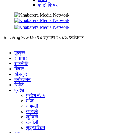
फोटो फिचर
Sun, Aug 9, 2026
२४ श्रावण २०८३, आईतवार
गृहपृष्ठ
समाचार
राजनीति
विचार
खेलकुद
मनोरञ्जन
रिपोर्ट
प्रदेश
प्रदेश नं. १
मधेश
वागमती
गण्डकी
लुम्बिनी
कर्णाली
सुदुरपश्चिम
अन्य