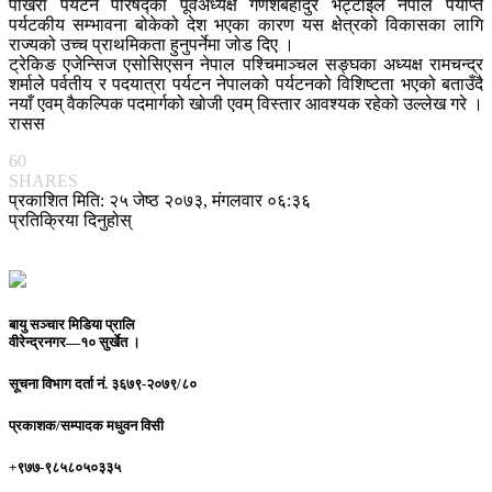
पोखरा पर्यटन परिषद्का पूर्वअध्यक्ष गणेशबहादुर भट्टाईले नेपाल पर्याप्त
पर्यटकीय सम्भावना बोकेको देश भएका कारण यस क्षेत्रको विकासका लागि
राज्यको उच्च प्राथमिकता हुनुपर्नेमा जोड दिए ।
ट्रेकिङ एजेन्सिज एसोसिएसन नेपाल पश्चिमाञ्चल सङ्घका अध्यक्ष रामचन्द्र
शर्माले पर्वतीय र पदयात्रा पर्यटन नेपालको पर्यटनको विशिष्टता भएको बताउँदै
नयाँ एवम् वैकल्पिक पदमार्गको खोजी एवम् विस्तार आवश्यक रहेको उल्लेख गरे ।
रासस
60
SHARES
प्रकाशित मिति: २५ जेष्ठ २०७३, मंगलवार ०६:३६
प्रतिक्रिया दिनुहोस्
बायु सञ्चार मिडिया प्रालि
वीरेन्द्रनगर—१० सुर्खेत ।
सूचना विभाग दर्ता नं.
३६७९-२०७९/८०
प्रकाशक/सम्पादक
मधुवन विसी
+९७७-९८५८०५०३३५