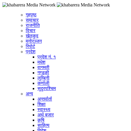
गृहपृष्ठ
समाचार
राजनीति
विचार
खेलकुद
मनोरञ्जन
रिपोर्ट
प्रदेश
प्रदेश नं. १
मधेश
वागमती
गण्डकी
लुम्बिनी
कर्णाली
सुदुरपश्चिम
अन्य
अन्तर्वार्ता
शिक्षा
स्वास्थ्य
अर्थ बजार
कृषि
साहित्य
विदेश