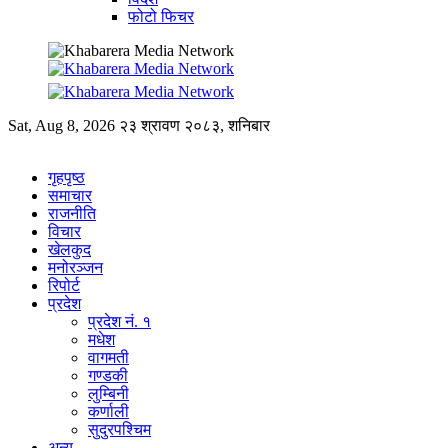
फोटो फिचर
Sat, Aug 8, 2026
२३ श्रावण २०८३, शनिबार
गृहपृष्ठ
समाचार
राजनीति
विचार
खेलकुद
मनोरञ्जन
रिपोर्ट
प्रदेश
प्रदेश नं. १
मधेश
वागमती
गण्डकी
लुम्बिनी
कर्णाली
सुदुरपश्चिम
अन्य