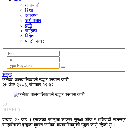
अन्तर्वार्ता
शिक्षा
स्वास्थ्य
अर्थ बजार
कृषि
साहित्य
विदेश
फोटो फिचर
संग्रह
फसेका बालबालिकाको उद्धार प्रयास जारी
२४ जेष्ठ २०७३, सोमबार १९:३२
50
SHARES
बग्दाद, २४ जेठ । इराकको फालुजा सहरमा सुरक्षा फौज र अतिवादी सशस्त्र
समूहबीचको द्वन्द्वका कारण फसेका बालबालिकाको उद्वार जारी रहेको छ ।