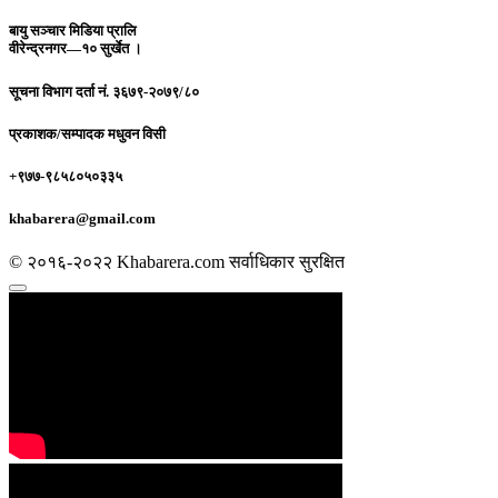
बायु सञ्चार मिडिया प्रालि
वीरेन्द्रनगर—१० सुर्खेत ।
सूचना विभाग दर्ता नं.
३६७९-२०७९/८०
प्रकाशक/सम्पादक
मधुवन विसी
+९७७-९८५८०५०३३५
khabarera@gmail.com
© २०१६-२०२२ Khabarera.com सर्वाधिकार सुरक्षित