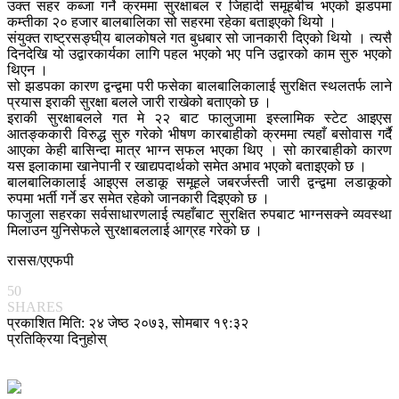
उक्त सहर कब्जा गर्ने क्रममा सुरक्षाबल र जिहादी समूहबीच भएको झडपमा
कम्तीका २० हजार बालबालिका सो सहरमा रहेका बताइएको थियो ।
संयुक्त राष्ट्रसङ्घी्य बालकोषले गत बुधबार सो जानकारी दिएको थियो । त्यसै
दिनदेखि यो उद्वारकार्यका लागि पहल भएको भए पनि उद्वारको काम सुरु भएको
थिएन ।
सो झडपका कारण द्वन्द्वमा परी फसेका बालबालिकालाई सुरक्षित स्थलतर्फ लाने
प्रयास इराकी सुरक्षा बलले जारी राखेको बताएको छ ।
इराकी सुरक्षाबलले गत मे २२ बाट फालुजामा इस्लामिक स्टेट आइएस
आतङ्ककारी विरुद्ध सुरु गरेको भीषण कारबाहीको क्रममा त्यहाँ बसोवास गर्दै
आएका केही बासिन्दा मात्र भाग्न सफल भएका थिए । सो कारबाहीको कारण
यस इलाकामा खानेपानी र खाद्यपदार्थको समेत अभाव भएको बताइएको छ ।
बालबालिकालाई आइएस लडाकू समूहले जबरर्जस्ती जारी द्वन्द्वमा लडाकूको
रुपमा भर्ती गर्ने डर समेत रहेको जानकारी दिइएको छ ।
फाजुला सहरका सर्वसाधारणलाई त्यहाँबाट सुरक्षित रुपबाट भाग्नसक्ने व्यवस्था
मिलाउन युनिसेफले सुरक्षाबललाई आग्रह गरेको छ ।
रासस/एएफपी
50
SHARES
प्रकाशित मिति: २४ जेष्ठ २०७३, सोमबार १९:३२
प्रतिक्रिया दिनुहोस्