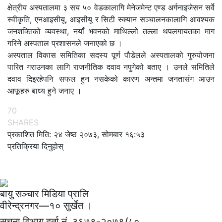
क्षेत्रीय अस्पतालमा ३ सय ५० वेडकालागि मेनेजमेन्ट एण्ड अर्गनाइजेसन सर्वे
स्वीकृति, एनआइसीयू, आइसीयू र सिटी स्क्यान सञ्चालनकालागि आवश्यक
जनशक्तिको व्यवस्था, नयाँ भवनको माथिल्लो तल्ला थपलगायतका माग
गरिने अस्पताल प्रशासनले जनाएको छ ।
अस्पताल विकास समितिका सदस्य पूर्ण पौडेलले अस्पतालको गुरुयोजना
पारित गराउनका लागि राजनीतिक दवाव नपुगेको बताए । उनले समितिले
दवाव दिइरहेपनि सफल हुन नसकेको कारण अन्तमा जनतासंग आउन
आफूहरु बाध्य हुने जनाए ।
70
SHARES
प्रकाशित मिति: २४ जेष्ठ २०७३, सोमबार १६:५३
प्रतिक्रिया दिनुहोस्
बायु सञ्चार मिडिया प्रालि
वीरेन्द्रनगर—१० सुर्खेत ।
सूचना विभाग दर्ता नं.
३६७९-२०७९/८०