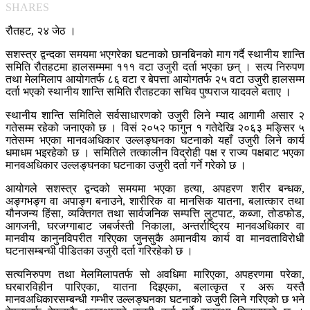
SHARES
रौतहट, २४ जेठ ।
सशस्त्र द्वन्दका समयमा भएगरेका घटनाको छानबिनको माग गर्दै स्थानीय शान्ति
समिति रौतहटमा हालसम्ममा १११ वटा उजुरी दर्ता भएका छन् । सत्य निरुपण
तथा मेलमिलाप आयोगतर्फ ८६ वटा र बेपत्ता आयोगतर्फ २५ वटा उजुरी हालसम्म
दर्ता भएको स्थानीय शान्ति समिति रौतहटका सचिव पुष्पराज यादवले बताए ।
स्थानीय शान्ति समितिले सर्वसाधारणको उजुरी लिने म्याद आगामी असार २
गतेसम्म रहेको जनाएको छ । विसं २०५२ फागुन १ गतेदेखि २०६३ मङ्सिर ५
गतेसम्म भएका मानवअधिकार उल्लङ्घनका घटनाको यहाँ उजुरी लिने कार्य
धमाधम भइरहेको छ । समितिले तत्कालीन विद्रोही पक्ष र राज्य पक्षबाट भएका
मानवअधिकार उल्लङ्घनका घटनाका उजुरी दर्ता गर्ने गरेको छ ।
आयोगले सशस्त्र द्वन्दको समयमा भएका हत्या, अपहरण शरीर बन्धक,
अङ्गभङ्ग वा अपाङ्ग बनाउने, शारीरिक वा मानसिक यातना, बलात्कार तथा
यौनजन्य हिंसा, व्यक्तिगत तथा सार्वजनिक सम्पत्ति लुटपाट, कब्जा, तोडफोड,
आगजनी, घरजग्गाबाट जबर्जस्ती निकाला, अन्तर्राष्ट्रिय मानवअधिकार वा
मानवीय कानुनविपरीत गरिएका जुनसुकै अमानवीय कार्य वा मानवताविरोधी
घटनासम्बन्धी पीडितका उजुरी दर्ता गरिरहेको छ ।
सत्यनिरुपण तथा मेलमिलापतर्फ सो अवधिमा मारिएका, अपहरणमा परेका,
घरबारविहीन पारिएका, यातना दिइएका, बलात्कृत र अरू यस्तै
मानवअधिकारसम्बन्धी गम्भीर उल्लङ्घनका घटनाको उजुरी लिने गरिएको छ भने