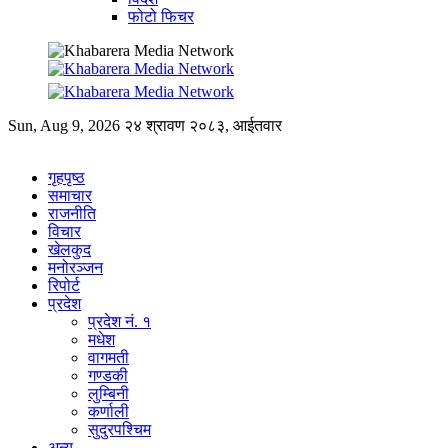
फोटो फिचर
Sun, Aug 9, 2026
२४ श्रावण २०८३, आईतवार
गृहपृष्ठ
समाचार
राजनीति
विचार
खेलकुद
मनोरञ्जन
रिपोर्ट
प्रदेश
प्रदेश नं. १
मधेश
वागमती
गण्डकी
लुम्बिनी
कर्णाली
सुदुरपश्चिम
अन्य