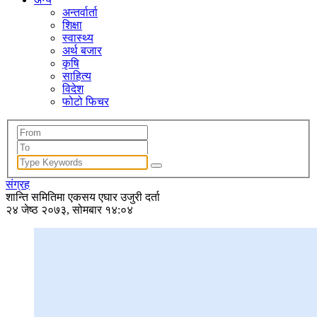
अन्तर्वार्ता
शिक्षा
स्वास्थ्य
अर्थ बजार
कृषि
साहित्य
विदेश
फोटो फिचर
संग्रह
शान्ति समितिमा एकसय एघार उजुरी दर्ता
२४ जेष्ठ २०७३, सोमबार १४:०४