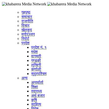
गृहपृष्ठ
समाचार
राजनीति
विचार
खेलकुद
मनोरञ्जन
रिपोर्ट
प्रदेश
प्रदेश नं. १
मधेश
वागमती
गण्डकी
लुम्बिनी
कर्णाली
सुदुरपश्चिम
अन्य
अन्तर्वार्ता
शिक्षा
स्वास्थ्य
अर्थ बजार
कृषि
साहित्य
विदेश