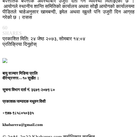
बेपत्तातर्फ बेपत्ताकै अवस्थाबारे उजुरी दर्ता गर्ने व्यवस्था मिलाइएको छ ।
आयोगले स्थानीय शान्ति समितिको कार्यालय अथवा सोझै आयोगको कार्यालयमा
पीडितले चाहेअनुसार खामबन्दी, इमेल अथवा खुल्लै पनि उजुरी दिन आग्रह
गरेको छ । रासस
60
SHARES
प्रकाशित मिति: २४ जेष्ठ २०७३, सोमबार १४:०४
प्रतिक्रिया दिनुहोस्
बायु सञ्चार मिडिया प्रालि
वीरेन्द्रनगर—१० सुर्खेत ।
सूचना विभाग दर्ता नं.
३६७९-२०७९/८०
प्रकाशक/सम्पादक
मधुवन विसी
+९७७-९८५८०५०३३५
khabarera@gmail.com
© २०१६-२०२२ Khabarera.com सर्वाधिकार सुरक्षित