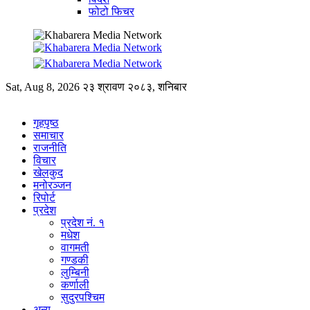
फोटो फिचर
Sat, Aug 8, 2026
२३ श्रावण २०८३, शनिबार
गृहपृष्ठ
समाचार
राजनीति
विचार
खेलकुद
मनोरञ्जन
रिपोर्ट
प्रदेश
प्रदेश नं. १
मधेश
वागमती
गण्डकी
लुम्बिनी
कर्णाली
सुदुरपश्चिम
अन्य