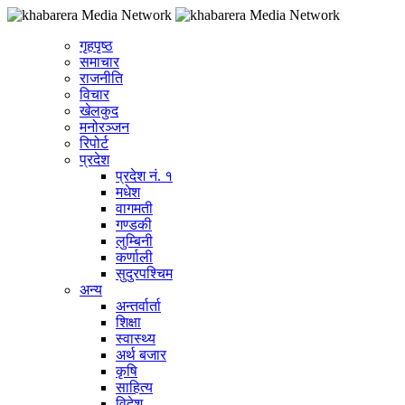
गृहपृष्ठ
समाचार
राजनीति
विचार
खेलकुद
मनोरञ्जन
रिपोर्ट
प्रदेश
प्रदेश नं. १
मधेश
वागमती
गण्डकी
लुम्बिनी
कर्णाली
सुदुरपश्चिम
अन्य
अन्तर्वार्ता
शिक्षा
स्वास्थ्य
अर्थ बजार
कृषि
साहित्य
विदेश