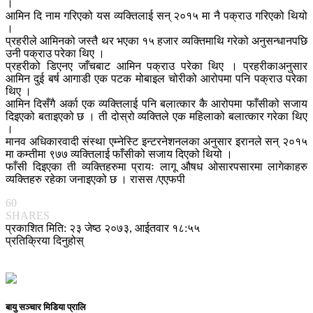
।
आमिन दि नाम गरिएको यस व्यक्तिलाई सन् २०१५ मा नै पक्राउ गरिएको थियो
।
प्रहरीले आमिनको जस्तै थर भएका १५ हजार व्यक्तिमाथि गरेको अनुसन्धानपछि
उनी पक्राउ परेका थिए ।
प्रहरीको डिएनए जाँचबाट आमिन पक्राउ परेका थिए । प्रहरीकाअनुसार
आमिन दुई बर्ष आगाडी एक पटक मोबाइल चोरीको आरोपमा पनि पक्राउ परेका
थिए ।
आमिन दिसँगै अर्का एक व्यक्तिलाई पनि बलात्कार कै आरोपमा फाँसीको सजाय
दिइएको बताइएको छ । ती दोस्रो व्यक्तिले एक महिलाको बलात्कार गरेका थिए
।
मानव अधिकारवादी संस्था एम्नेस्टि इन्टरनेशनलका अनुसार इरानले सन् २०१५
मा कम्तीमा ९७७ व्यक्तिलाई फाँसीको सजाय दिएको थियो ।
फाँसी दिइएका ती व्यक्तिहरुमा प्रायः लागू औषध ओसारपसारमा लागेकाहरु
व्यक्तिहरु रहेका जनाइएको छ । रासस /एएफपी
60
SHARES
प्रकाशित मिति: २३ जेष्ठ २०७३, आईतवार १८:५५
प्रतिक्रिया दिनुहोस्
बायु सञ्चार मिडिया प्रालि