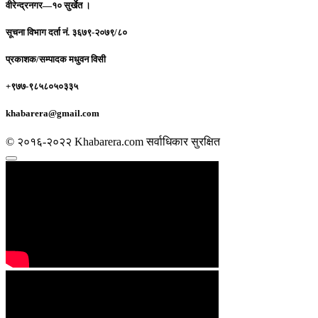
वीरेन्द्रनगर—१० सुर्खेत ।
सूचना विभाग दर्ता नं.
३६७९-२०७९/८०
प्रकाशक/सम्पादक
मधुवन विसी
+९७७-९८५८०५०३३५
khabarera@gmail.com
© २०१६-२०२२ Khabarera.com सर्वाधिकार सुरक्षित