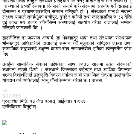
गाउँ सेवा कोष तनहुँले संस्थालाई सहयोग गर्ने १७३ दातालाई सम्मान गरेको छ ।
संस्थाको ४०औँ स्थापना दिवसको सन्दर्भ पारेरसंस्थामा सहयोग गर्ने दातालाई
दोसल्ला र प्रमाणपत्रसहित सम्मान गरिएको हो । संस्थाका मानार्थ सदस्य
लक्ष्मण थापाले तनहँुका बन्दीपुर, डुम्रे र दमौली तथा काठमाडौँका रु ३२ देखि
दुई लाख ७२ हजार रुपैयाँसम्म संस्थालाई सहयोग गरेका दातालाई सम्मान
गरिएको जानकारी दिए ।
कूटनीतिज्ञ डा जयराज आचार्य, डा भेषबहादुर थापा तथा संस्थाका संस्थापक
भीमबहादुर अधिकारीले दातालाई सम्मान गर्दै मुलुकको राष्ट्रिय एकता तथा
सामाजिक सद्भावलाई अक्षुण्ण कायम राख्न समाजसेवीले भूमिका खेल्नुपर्नेमा जोड
दिए ।
तनहुँमा सामाजिक सेवाका उद्देश्यका साथ २०३३ सालमा उक्त संस्थाको
स्थापना भएको थियो । संस्थाले जिल्लाका जेहेन्दार तथा आर्थिक विपन्नता
भएका विद्यार्थीलाई छत्रवृत्ति वितरण गर्नाका साथै सामाजिक क्षेत्रमा उल्लेखनीय
योगदान गर्ने व्यक्तिलाई ‘भानु घाँसी सम्मान’ गरेको छ । रासस
30
SHARES
प्रकाशित मिति: २३ जेष्ठ २०७३, आईतवार १२:५२
प्रतिक्रिया दिनुहोस्