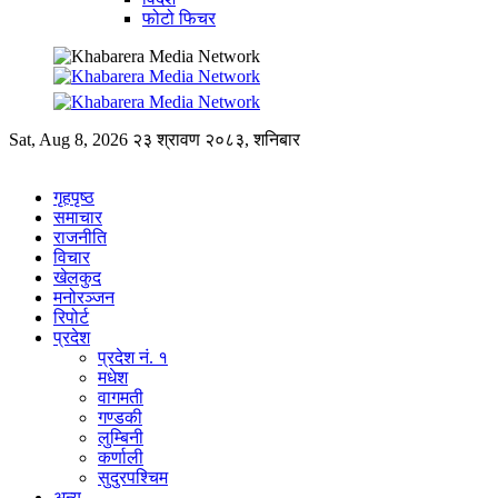
फोटो फिचर
Sat, Aug 8, 2026
२३ श्रावण २०८३, शनिबार
गृहपृष्ठ
समाचार
राजनीति
विचार
खेलकुद
मनोरञ्जन
रिपोर्ट
प्रदेश
प्रदेश नं. १
मधेश
वागमती
गण्डकी
लुम्बिनी
कर्णाली
सुदुरपश्चिम
अन्य