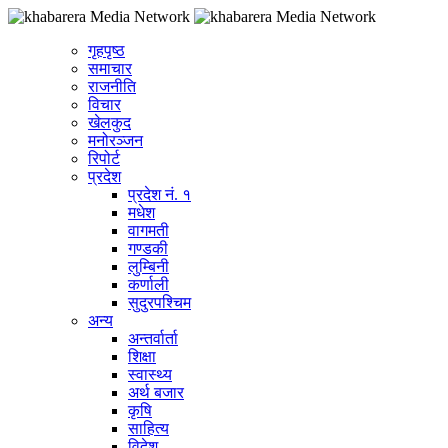
गृहपृष्ठ
समाचार
राजनीति
विचार
खेलकुद
मनोरञ्जन
रिपोर्ट
प्रदेश
प्रदेश नं. १
मधेश
वागमती
गण्डकी
लुम्बिनी
कर्णाली
सुदुरपश्चिम
अन्य
अन्तर्वार्ता
शिक्षा
स्वास्थ्य
अर्थ बजार
कृषि
साहित्य
विदेश