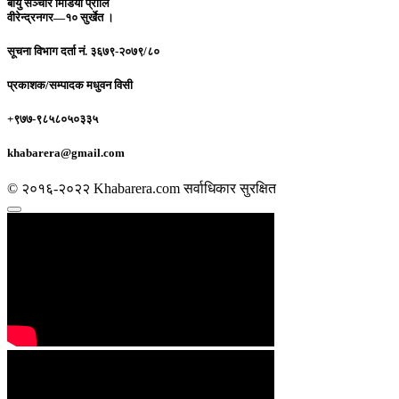
बायु सञ्चार मिडिया प्रालि
वीरेन्द्रनगर—१० सुर्खेत ।
सूचना विभाग दर्ता नं.
३६७९-२०७९/८०
प्रकाशक/सम्पादक
मधुवन विसी
+९७७-९८५८०५०३३५
khabarera@gmail.com
© २०१६-२०२२ Khabarera.com सर्वाधिकार सुरक्षित