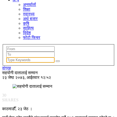
अन्तर्वार्ता
शिक्षा
स्वास्थ्य
अर्थ बजार
कृषि
साहित्य
विदेश
फोटो फिचर
संग्रह
सहयोगी दातालाई सम्मान
२३ जेष्ठ २०७३, आईतवार १२:५२
30
SHARES
काठमाडौँ, २३ जेठ ।