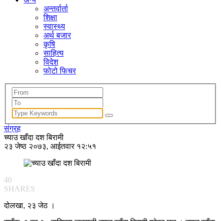
अन्तर्वार्ता
शिक्षा
स्वास्थ्य
अर्थ बजार
कृषि
साहित्य
विदेश
फोटो फिचर
संग्रह
च्याउ खाँदा दश बिरामी
२३ जेष्ठ २०७३, आईतवार १२:५१
40
SHARES
दोलखा, २३ जेठ ।