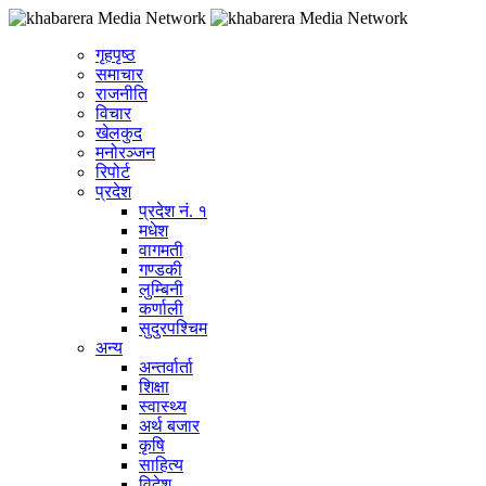
गृहपृष्ठ
समाचार
राजनीति
विचार
खेलकुद
मनोरञ्जन
रिपोर्ट
प्रदेश
प्रदेश नं. १
मधेश
वागमती
गण्डकी
लुम्बिनी
कर्णाली
सुदुरपश्चिम
अन्य
अन्तर्वार्ता
शिक्षा
स्वास्थ्य
अर्थ बजार
कृषि
साहित्य
विदेश