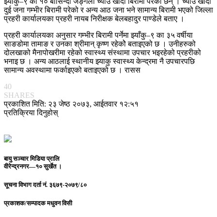
झ्याँकु–९ का १० बासिन्दा जङ्गली च्याउ खाँदा बिरामी परेका छन् । च्याउ खाँदा
दुई जना गम्भीर बिरामी परेको र अन्य आठ जना भने सामान्य बिरामी भएको जिल्ला
प्रहरी कार्यालयका प्रहरी नायब निरीक्षक बेलबहादुर पाण्डेले बताए ।
प्रहरी कार्यालयका अनुसार गम्भीर बिरामी पर्नेमा झ्याँकु–९ का ३५ वर्षीया
साङडोमा तामाङ र उनका श्रीमान् कृष्ण रहेकोे बताइएको छ । उनीहरुको
दोलखाको मैनापोखरीमा रहेको स्वास्थ्य संस्थामा उपचार भइरहेको प्रहरीको
भनाइ छ । अन्य आठलाई स्थानीय झ्याकु स्वास्थ्य केन्द्रमा नै उपचारपछि
सामान्य अवस्थामा फर्काइएको बताइएको छ । रासस
40
SHARES
प्रकाशित मिति: २३ जेष्ठ २०७३, आईतवार १२:५१
प्रतिक्रिया दिनुहोस्
बायु सञ्चार मिडिया प्रालि
वीरेन्द्रनगर—१० सुर्खेत ।
सूचना विभाग दर्ता नं.
३६७९-२०७९/८०
प्रकाशक/सम्पादक
मधुवन विसी