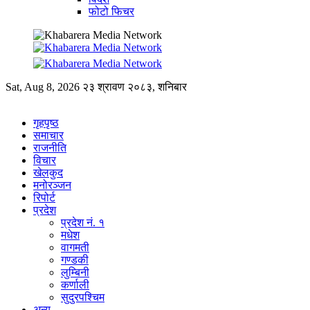
फोटो फिचर
Sat, Aug 8, 2026
२३ श्रावण २०८३, शनिबार
गृहपृष्ठ
समाचार
राजनीति
विचार
खेलकुद
मनोरञ्जन
रिपोर्ट
प्रदेश
प्रदेश नं. १
मधेश
वागमती
गण्डकी
लुम्बिनी
कर्णाली
सुदुरपश्चिम
अन्य