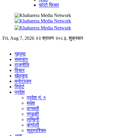
फोटो फिचर
Fri, Aug 7, 2026
२२ श्रावण २०८३, शुक्रबार
गृहपृष्ठ
समाचार
राजनीति
विचार
खेलकुद
मनोरञ्जन
रिपोर्ट
प्रदेश
प्रदेश नं. १
मधेश
वागमती
गण्डकी
लुम्बिनी
कर्णाली
सुदुरपश्चिम
अन्य