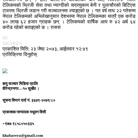
टेलिकमको थ्रिजी सेवा तथा म्याग्दीको सदरमुकाम बेनी र पुलाचौरको बिटिएस
टावरमा थ्रिजी जडान गरी सञ्चालनमा ल्याइएको छ । गत वर्ष माघ २२ गतेसम्म
नेपाल टेलिकमको अभिलेखानुसार देशभरमा नेपाल टेलिकमका मात्रै एक करोड
४० लाख ६२ हजार ग्राहक छन् । टेलिकमको वार्षिक आय रु ४२ अर्ब ६४
करोड रहेको बताइएको छ । रासस
60
SHARES
प्रकाशित मिति: २३ जेष्ठ २०७३, आईतवार १२:४९
प्रतिक्रिया दिनुहोस्
बायु सञ्चार मिडिया प्रालि
वीरेन्द्रनगर—१० सुर्खेत ।
सूचना विभाग दर्ता नं.
३६७९-२०७९/८०
प्रकाशक/सम्पादक
मधुवन विसी
+९७७-९८५८०५०३३५
khabarera@gmail.com