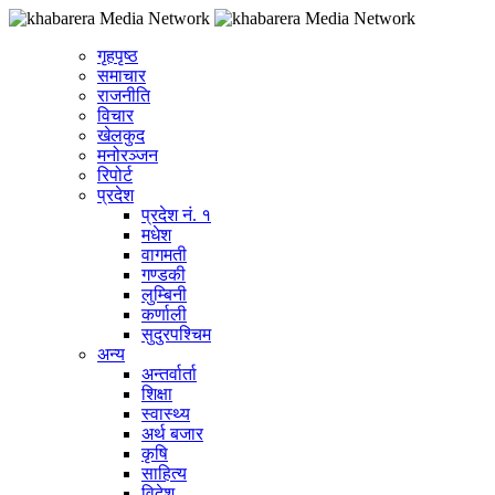
गृहपृष्ठ
समाचार
राजनीति
विचार
खेलकुद
मनोरञ्जन
रिपोर्ट
प्रदेश
प्रदेश नं. १
मधेश
वागमती
गण्डकी
लुम्बिनी
कर्णाली
सुदुरपश्चिम
अन्य
अन्तर्वार्ता
शिक्षा
स्वास्थ्य
अर्थ बजार
कृषि
साहित्य
विदेश