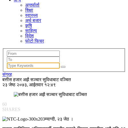
अन्तर्वार्ता
शिक्षा
स्वास्थ्य
अर्थ बजार
कृषि
साहित्य
विदेश
फोटो फिचर
संग्रह
बत्तीस हजार अझै सञ्चार सुविधाबाट वञ्चित
२३ जेष्ठ २०७३, आईतवार १२:४९
60
SHARES
म्याग्दी, २३ जेठ ।