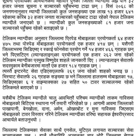
सूचना प्रविधिका अभियानकर्मी महावीर पुनको जिल्ला म्याग्दीमा अझै पनि ३२
हजार जनता सूचना र सञ्चारको पहुँचभन्दा टाढा छन् । विसं २०६८ को
जनगणनानुसार म्याग्दी जिल्लाको कुल जनसङ्ख्या एक लाख १३ हजार ६४१
रहेकामा करिब ३२ हजार जनता सञ्चारको पहुँचबाट टाढा रहेको नेपाल टेलिकम
म्याग्दीले जनाएको छ । म्याग्दीको कुल जनसङ्ख्याको ८१ हजार जना
सञ्चारको पहुँचमा रहेको बताइएको छ ।
टेलिकम म्याग्दीका अनुसार जिल्लामा प्रिपेड मोबाइलका प्रयोगकर्ता ६४ हजार
४७५ तथा पोस्पेड मोबाइलका प्रयोगकर्ता एक हजार ४१४ छन् । यसैगरी
जिल्लाभरमा सिडिएमए र स्काई फोनसेवा प्रयोग गर्ने १४ हजार ४६६ ग्राहक छन्
भने पिएसटिएन (ल्यान्डलाइन)का प्रयोगकर्ता एक हजार २६२ जना रहेको
टेलिकम म्याग्दीका प्रमुख विष्णुदेव शाहले जानकारी दिए । ल्यान्डलाइन सेवातर्फ
सदरमुकाम बेनीबजारमा मात्रै एक हजार १८४ ग्राहक छन् ।
त्यस्तै इन्टरनेट सेवा एडिएसएलतर्फ २६९ जना रहेको शाहको भनाइ छ ।
भिस्याट सेवातर्फ २६ ग्राहक सङ्ख्या छ भने जिल्लामा हालसम्म मोबाइलका १७,
सिडिएमएका ६ र वाइम्याक्सका २७ सहित ५० टावर सञ्चालनमा रहेको
टेलिकमले बताएको छ ।
यसैबीच टेलिकम म्याग्दीले चालु आवभित्रै पश्चिम म्याग्दीको ताकम गाविसमा
मोबाइलको बिटिएस स्थापना गर्ने तयारी गरिरहेको छ । आगामी आवमा जिल्लाको
पाखापानी, बेगखोला, दाना, अर्मन, ओखरबोट र मुना गाविसमा जिएसएम
मोबाइलको टावर विस्तार गरिने टेलिकम म्याग्दीका वरिष्ठ सहायक ईश्वरीप्रसाद
आचार्यले बताउनुभयो ।
जिल्लामा टेलिकमका सेवाका साथै एनसेल, युटिएल लगायत सञ्चारका सेवा
सञ्चालनमा छन् । हालै धौलागिरि अञ्चलका चार ओटै जिल्लामा नेपाल