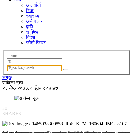
अन्तर्वार्ता
शिक्षा
स्वास्थ्य
अर्थ बजार
कृषि
साहित्य
विदेश
फोटो फिचर
संग्रह
साकेला नृत्य
२३ जेष्ठ २०७३, आईतवार ०७:४७
20
SHARES