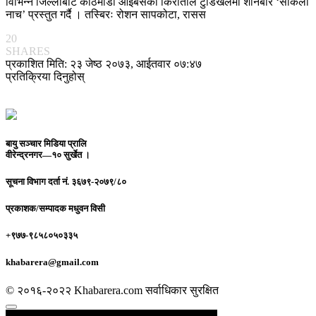
विभिन्न जिल्लाबाट काठमाडौँ आइबसेका किराँतीले टुँडिखेलमा शनिबार ‘साकेला
नाच’ प्रस्तुत गर्दै । तस्बिरः रोशन सापकोटा, रासस
20
SHARES
प्रकाशित मिति: २३ जेष्ठ २०७३, आईतवार ०७:४७
प्रतिक्रिया दिनुहोस्
बायु सञ्चार मिडिया प्रालि
वीरेन्द्रनगर—१० सुर्खेत ।
सूचना विभाग दर्ता नं.
३६७९-२०७९/८०
प्रकाशक/सम्पादक
मधुवन विसी
+९७७-९८५८०५०३३५
khabarera@gmail.com
© २०१६-२०२२ Khabarera.com सर्वाधिकार सुरक्षित