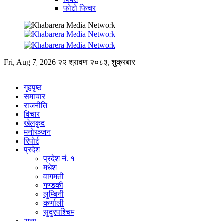
फोटो फिचर
Fri, Aug 7, 2026
२२ श्रावण २०८३, शुक्रबार
गृहपृष्ठ
समाचार
राजनीति
विचार
खेलकुद
मनोरञ्जन
रिपोर्ट
प्रदेश
प्रदेश नं. १
मधेश
वागमती
गण्डकी
लुम्बिनी
कर्णाली
सुदुरपश्चिम
अन्य