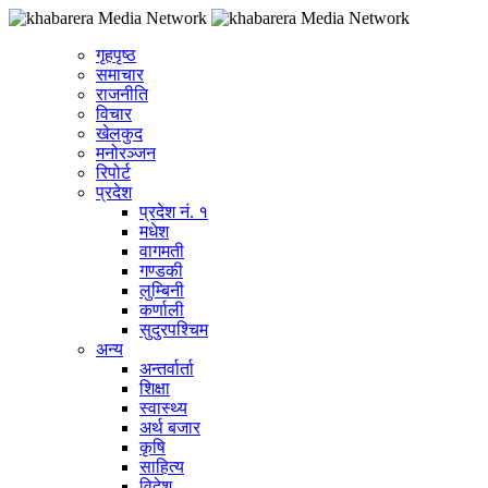
गृहपृष्ठ
समाचार
राजनीति
विचार
खेलकुद
मनोरञ्जन
रिपोर्ट
प्रदेश
प्रदेश नं. १
मधेश
वागमती
गण्डकी
लुम्बिनी
कर्णाली
सुदुरपश्चिम
अन्य
अन्तर्वार्ता
शिक्षा
स्वास्थ्य
अर्थ बजार
कृषि
साहित्य
विदेश