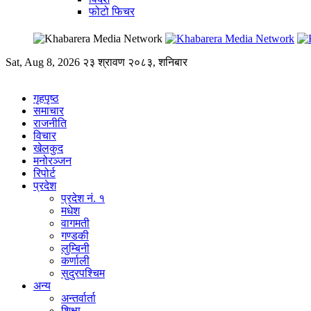
फोटो फिचर
Sat, Aug 8, 2026
२३ श्रावण २०८३, शनिबार
गृहपृष्ठ
समाचार
राजनीति
विचार
खेलकुद
मनोरञ्जन
रिपोर्ट
प्रदेश
प्रदेश नं. १
मधेश
वागमती
गण्डकी
लुम्बिनी
कर्णाली
सुदुरपश्चिम
अन्य
अन्तर्वार्ता
शिक्षा