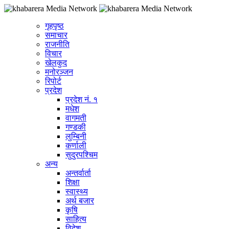
गृहपृष्ठ
समाचार
राजनीति
विचार
खेलकुद
मनोरञ्जन
रिपोर्ट
प्रदेश
प्रदेश नं. १
मधेश
वागमती
गण्डकी
लुम्बिनी
कर्णाली
सुदुरपश्चिम
अन्य
अन्तर्वार्ता
शिक्षा
स्वास्थ्य
अर्थ बजार
कृषि
साहित्य
विदेश