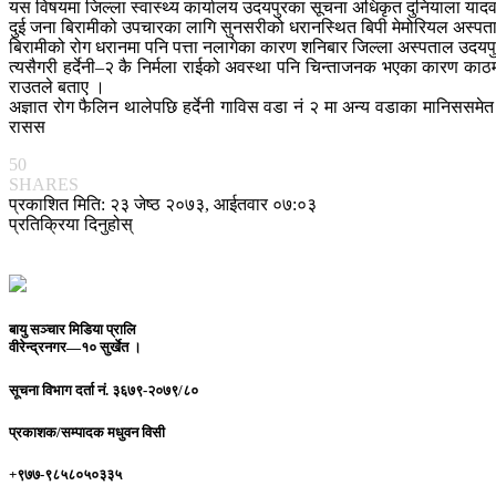
यस विषयमा जिल्ला स्वास्थ्य कार्यालय उदयपुरका सूचना अधिकृत दुनियाला यादवल
दुई जना बिरामीको उपचारका लागि सुनसरीको धरानस्थित बिपी मेमोरियल अस्पता
बिरामीको रोग धरानमा पनि पत्ता नलागेका कारण शनिबार जिल्ला अस्पताल उदयपुरब
त्यसैगरी हर्देनी–२ कै निर्मला राईको अवस्था पनि चिन्ताजनक भएका कारण काठमा
राउतले बताए ।
अज्ञात रोग फैलिन थालेपछि हर्देनी गाविस वडा नं २ मा अन्य वडाका मानिससमेत
रासस
50
SHARES
प्रकाशित मिति: २३ जेष्ठ २०७३, आईतवार ०७:०३
प्रतिक्रिया दिनुहोस्
बायु सञ्चार मिडिया प्रालि
वीरेन्द्रनगर—१० सुर्खेत ।
सूचना विभाग दर्ता नं.
३६७९-२०७९/८०
प्रकाशक/सम्पादक
मधुवन विसी
+९७७-९८५८०५०३३५