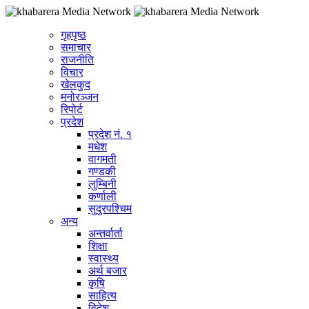
गृहपृष्ठ
समाचार
राजनीति
विचार
खेलकुद
मनोरञ्जन
रिपोर्ट
प्रदेश
प्रदेश नं. १
मधेश
वागमती
गण्डकी
लुम्बिनी
कर्णाली
सुदुरपश्चिम
अन्य
अन्तर्वार्ता
शिक्षा
स्वास्थ्य
अर्थ बजार
कृषि
साहित्य
विदेश