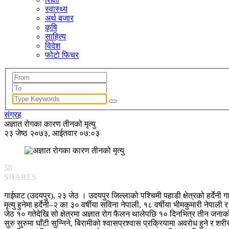
स्वास्थ्य
अर्थ बजार
कृषि
साहित्य
विदेश
फोटो फिचर
संग्रह
अज्ञात रोगका कारण तीनको मृत्यु
२३ जेष्ठ २०७३, आईतवार ०७:०३
50
SHARES
गाईघाट (उदयपुर), २३ जेठ । उदयपुर जिल्लाको पश्चिमी पहाडी क्षेत्रको हर्देनी 
मृत्यु हुनेमा हर्देनी–२ का ३० वर्षीया सविना नेपाली, १८ वर्षीया भीमकुमारी नेपाली
जेठ १० गतेदेखि सो क्षेत्रमा अज्ञात रोग फैलन थालेपछि १० दिनभित्र तीन जनाको
सुरु सुरुमा घाँटी सुन्निने, बिरामीको श्वासप्रश्वास प्रक्रियामा अवरोध हुने र शरी