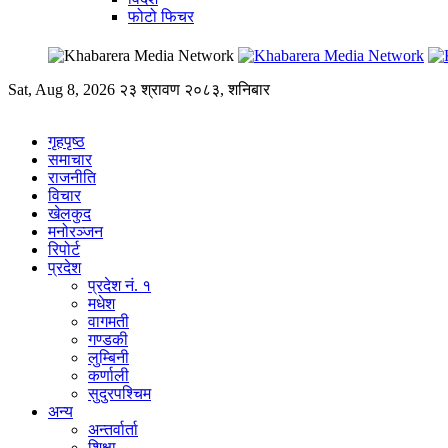
फोटो फिचर
Sat, Aug 8, 2026
२३ श्रावण २०८३, शनिबार
गृहपृष्ठ
समाचार
राजनीति
विचार
खेलकुद
मनोरञ्जन
रिपोर्ट
प्रदेश
प्रदेश नं. १
मधेश
वागमती
गण्डकी
लुम्बिनी
कर्णाली
सुदुरपश्चिम
अन्य
अन्तर्वार्ता
शिक्षा