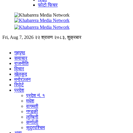
फोटो फिचर
Fri, Aug 7, 2026
२२ श्रावण २०८३, शुक्रबार
गृहपृष्ठ
समाचार
राजनीति
विचार
खेलकुद
मनोरञ्जन
रिपोर्ट
प्रदेश
प्रदेश नं. १
मधेश
वागमती
गण्डकी
लुम्बिनी
कर्णाली
सुदुरपश्चिम
अन्य