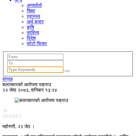
अन्तर्वार्ता
शिक्षा
स्वास्थ्य
अर्थ बजार
कृषि
साहित्य
विदेश
फोटो फिचर
संग्रह
बलात्कारको आरोपमा पक्राउ
२२ जेष्ठ २०७३, शनिबार १३:२४
30
SHARES
महोत्तरी, २२ जेठ ।