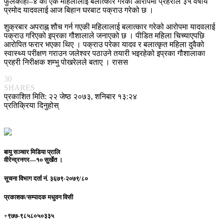
फुलकाहा–४ की एक महिलालाई बलात्कार गरेको आरोपमा प्रहरीले ३५ वर्षीय
प्रमोद यादवलाई आज बिहान घरबाट पक्राउ गरेको छ ।
शुक्रबार अपराह्न शौच गर्न गएकी महिलालाई बलात्कार गरेको आरोपमा यादवलाई
पक्राउ गरिएको इप्रका गौशालाले जनाएको छ । पीडित महिला चिच्याएपछि
आरोपित फरार भएका थिए । पक्राउ परेका यादव र बलात्कृत महिला दुवैको
स्वास्थ्य परीक्षण गराउन जलेश्वर पठाउने तयारी भइरहेको इप्रका गौशालाका
प्रहरी निरीक्षक शम्भु पोखरेलले बताए । रासस
30
SHARES
प्रकाशित मिति: २२ जेष्ठ २०७३, शनिबार १३:२४
प्रतिक्रिया दिनुहोस्
बायु सञ्चार मिडिया प्रालि
वीरेन्द्रनगर—१० सुर्खेत ।
सूचना विभाग दर्ता नं.
३६७९-२०७९/८०
प्रकाशक/सम्पादक
मधुवन विसी
+९७७-९८५८०५०३३५