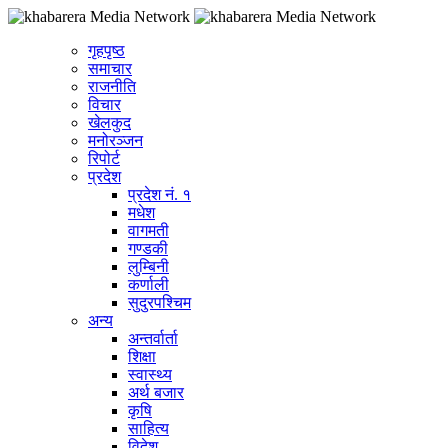
गृहपृष्ठ
समाचार
राजनीति
विचार
खेलकुद
मनोरञ्जन
रिपोर्ट
प्रदेश
प्रदेश नं. १
मधेश
वागमती
गण्डकी
लुम्बिनी
कर्णाली
सुदुरपश्चिम
अन्य
अन्तर्वार्ता
शिक्षा
स्वास्थ्य
अर्थ बजार
कृषि
साहित्य
विदेश