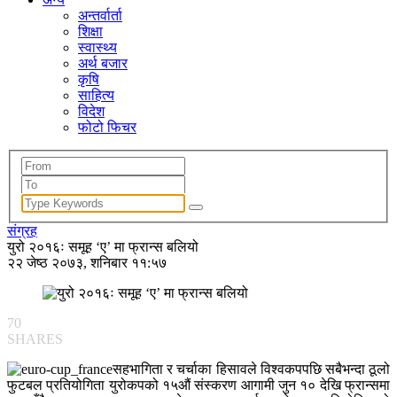
अन्तर्वार्ता
शिक्षा
स्वास्थ्य
अर्थ बजार
कृषि
साहित्य
विदेश
फोटो फिचर
संग्रह
युरो २०१६ः समूह ‘ए’ मा फ्रान्स बलियो
२२ जेष्ठ २०७३, शनिबार ११:५७
70
SHARES
सहभागिता र चर्चाका हिसावले विश्वकपपछि सबैभन्दा ठूलो
फुटबल प्रतियोगिता युरोकपको १५औं संस्करण आगामी जुन १० देखि फ्रान्समा