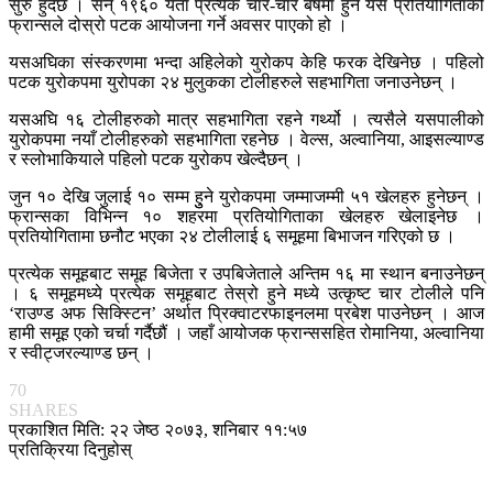
सुरु हुँदैछ । सन् १९६० यता प्रत्येक चार-चार बर्षमा हुने यस प्रतियोगिताको
फ्रान्सले दोस्रो पटक आयोजना गर्ने अवसर पाएको हो ।
यसअघिका संस्करणमा भन्दा अहिलेको युरोकप केहि फरक देखिनेछ । पहिलो
पटक युरोकपमा युरोपका २४ मुलुकका टोलीहरुले सहभागिता जनाउनेछन् ।
यसअघि १६ टोलीहरुको मात्र सहभागिता रहने गर्थ्यो । त्यसैले यसपालीको
युरोकपमा नयाँ टोलीहरुको सहभागिता रहनेछ । वेल्स, अल्वानिया, आइसल्याण्ड
र स्लोभाकियाले पहिलो पटक युरोकप खेल्दैछन् ।
जुन १० देखि जुलाई १० सम्म हुुने युरोकपमा जम्माजम्मी ५१ खेलहरु हुनेछन् ।
फ्रान्सका विभिन्न १० शहरमा प्रतियोगिताका खेलहरु खेलाइनेछ ।
प्रतियोगितामा छनौट भएका २४ टोलीलाई ६ समूहमा बिभाजन गरिएको छ ।
प्रत्येक समूहबाट समूह बिजेता र उपबिजेताले अन्तिम १६ मा स्थान बनाउनेछन्
। ६ समूहमध्ये प्रत्येक समूहबाट तेस्रो हुने मध्ये उत्कृष्ट चार टोलीले पनि
‘राउण्ड अफ सिक्स्टिन’ अर्थात पि्रक्वाटरफाइनलमा प्रबेश पाउनेछन् । आज
हामी समूह एको चर्चा गर्दैछौं । जहाँ आयोजक फ्रान्ससहित रोमानिया, अल्वानिया
र स्वीट्जरल्याण्ड छन् ।
70
SHARES
प्रकाशित मिति: २२ जेष्ठ २०७३, शनिबार ११:५७
प्रतिक्रिया दिनुहोस्