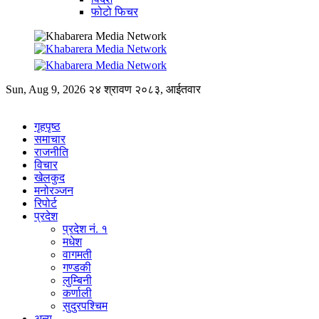
फोटो फिचर
Sun, Aug 9, 2026
२४ श्रावण २०८३, आईतवार
गृहपृष्ठ
समाचार
राजनीति
विचार
खेलकुद
मनोरञ्जन
रिपोर्ट
प्रदेश
प्रदेश नं. १
मधेश
वागमती
गण्डकी
लुम्बिनी
कर्णाली
सुदुरपश्चिम
अन्य