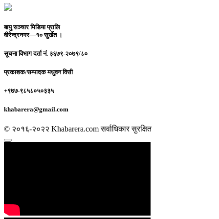
बायु सञ्चार मिडिया प्रालि
वीरेन्द्रनगर—१० सुर्खेत ।
सूचना विभाग दर्ता नं.
३६७९-२०७९/८०
प्रकाशक/सम्पादक
मधुवन विसी
+९७७-९८५८०५०३३५
khabarera@gmail.com
© २०१६-२०२२ Khabarera.com सर्वाधिकार सुरक्षित