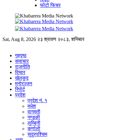
फोटो फिचर
Sat, Aug 8, 2026
२३ श्रावण २०८३, शनिबार
गृहपृष्ठ
समाचार
राजनीति
विचार
खेलकुद
मनोरञ्जन
रिपोर्ट
प्रदेश
प्रदेश नं. १
मधेश
वागमती
गण्डकी
लुम्बिनी
कर्णाली
सुदुरपश्चिम
अन्य