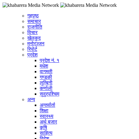
गृहपृष्ठ
समाचार
राजनीति
विचार
खेलकुद
मनोरञ्जन
रिपोर्ट
प्रदेश
प्रदेश नं. १
मधेश
वागमती
गण्डकी
लुम्बिनी
कर्णाली
सुदुरपश्चिम
अन्य
अन्तर्वार्ता
शिक्षा
स्वास्थ्य
अर्थ बजार
कृषि
साहित्य
विदेश