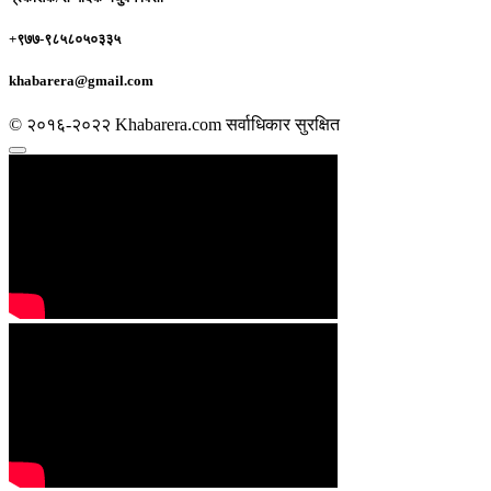
+९७७-९८५८०५०३३५
khabarera@gmail.com
© २०१६-२०२२ Khabarera.com सर्वाधिकार सुरक्षित