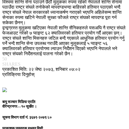
विश्वमा शान्ति सेना पठाउने छैठौं मुलुकका रुपमा रहेको नेपालले शान्ति सेनामा
पठाउँदा राष्ट्र संघले तनोकेको मापदण्डभन्दा बाहिरको हतियार पठाएको भन्दै
राष्ट्र संघले नेपाल सरकारको ध्यानाकर्षण गराएको भएपनि अहिलेसम्म शान्ति
सेनाका रुपमा खटिने नेपाली सुरक्षा फौजले राष्ट्र संघको मापदण्ड पूरा गर्न
सकेका छैनन्।
द्वन्द्वग्रस्त मुलुकमा खटिएका नेपाली शान्ति सैनिकहरुले यसअघि नै राष्ट्र संघले
फेजआउट गरेको ७ प्वाइन्ट ६२ क्यालिवरको हतियार प्रयोग गर्दै आएका छन्।
राष्ट्र संघले शान्ति मिसनहरु जटिल बन्दै गएकाले आधुनिक हतियार प्रयोग गर्नु
पर्ने भन्दै शान्ति सेना उपलब्ध गराउँदै आएका मुलुकलाई ५ प्वाइन्ट ५६
क्यालिवरको हतियार प्रयोगमा ल्याउन निर्देशन दिएको भएपनि नेपालले भने
राष्ट्र संघको निर्देशनलाई पालना गरेको छैन।
50
SHARES
प्रकाशित मिति: २२ जेष्ठ २०७३, शनिबार ०७:०२
प्रतिक्रिया दिनुहोस्
बायु सञ्चार मिडिया प्रालि
वीरेन्द्रनगर—१० सुर्खेत ।
सूचना विभाग दर्ता नं.
३६७९-२०७९/८०
प्रकाशक/सम्पादक
मधुवन विसी