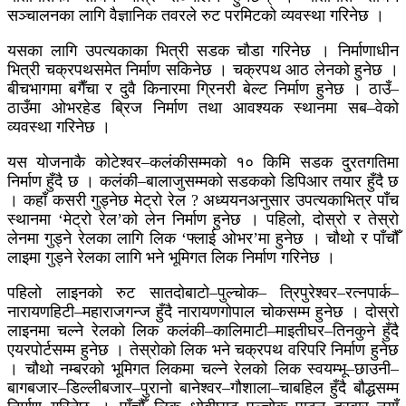
सञ्चालनका लागि वैज्ञानिक तवरले रुट परमिटको व्यवस्था गरिनेछ ।
यसका लागि उपत्यकाका भित्री सडक चौडा गरिनेछ । निर्माणाधीन
भित्री चक्रपथसमेत निर्माण सकिनेछ । चक्रपथ आठ लेनको हुनेछ ।
बीचभागमा बगैँचा र दुवै किनारमा ग्रिनरी बेल्ट निर्माण हुनेछ । ठाउँ–
ठाउँमा ओभरहेड ब्रिज निर्माण तथा आवश्यक स्थानमा सब–वेको
व्यवस्था गरिनेछ ।
यस योजनाकै कोटेश्वर–कलंकीसम्मको १० किमि सडक दु्रतगतिमा
निर्माण हुँदै छ । कलंकी–बालाजुसम्मको सडकको डिपिआर तयार हुँदै छ
। कहाँ कसरी गुड्नेछ मेट्रो रेल ? अध्ययनअनुसार उपत्यकाभित्र पाँच
स्थानमा ‘मेट्रो रेल’को लेन निर्माण हुनेछ । पहिलो, दोस्रो र तेस्रो
लेनमा गुड्ने रेलका लागि लिक ‘फ्लाई ओभर’मा हुनेछ । चौथो र पाँचौँ
लाइमा गुड्ने रेलका लागि भने भूमिगत लिक निर्माण गरिनेछ ।
पहिलो लाइनको रुट सातदोबाटो–पुल्चोक– त्रिपुरेश्वर–रत्नपार्क–
नारायणहिटी–महाराजगन्ज हुँदै नारायणगोपाल चोकसम्म हुनेछ । दोस्रो
लाइनमा चल्ने रेलको लिक कलंकी–कालिमाटी–माइतीघर–तिनकुने हुँदै
एयरपोर्टसम्म हुनेछ । तेस्रोको लिक भने चक्रपथ वरिपरि निर्माण हुनेछ
। चौथो नम्बरको भूमिगत लिकमा चल्ने रेलको लिक स्वयम्भू–छाउनी–
बागबजार–डिल्लीबजार–पुरानो बानेश्वर–गौशाला–चाबहिल हुँदै बौद्धसम्म