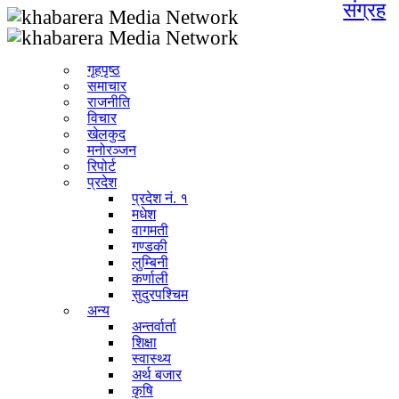
संग्रह
गृहपृष्ठ
समाचार
राजनीति
विचार
खेलकुद
मनोरञ्जन
रिपोर्ट
प्रदेश
प्रदेश नं. १
मधेश
वागमती
गण्डकी
लुम्बिनी
कर्णाली
सुदुरपश्चिम
अन्य
अन्तर्वार्ता
शिक्षा
स्वास्थ्य
अर्थ बजार
कृषि