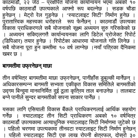
काठमाडौं, २२ जेठ – प्रक्षेपित योजना कार्यान्वयन भएमा अबको १०
वर्षपछि काठमाडौं उपत्यकाले आफ्नो रूप बदल्नेछ । सडक चौडा
हुनेछन् । मेट्रो रेल गुड्नेछ । ‘स्याटलाइट सिटी’ निर्माण हुनेछ ।
पुरातात्त्विक महत्त्वका धरोहरले रूप फेर्नेछन् । काठमाडौं उपत्यका
विकास प्राधिकरणले सबै योजनाको सूक्ष्म अध्ययन सुरु गरिसकेको छ
। अध्ययन सकिएलगत्तै कार्यान्वयनका लागि डिटेल प्रोजेक्ट रिपोर्ट
(डिपिआर) तयार हुनेछ । रिपोर्टका आधारमा योजनाले गति लिनेछ ।
सबै योजना पूरा हुन कम्तीमा १० वर्ष लाग्नेछ ।नयाँ पत्रिका दैनिकमा
खबर छ ।
बागमतीमा उफ्रनेछन् माछा
तीन वर्षभित्र बागमतीमा माछा उफ्रनेछन्, पानीहाँस डुबुल्की मार्नेछन् ।
अधिकारसम्पन्न बागमती सभ्यता एकीकृत विकास समितिले बागमतीको
उद्गम बिन्दुमा मानवनिर्मित दुई ठूला कृत्रिम ताल बनाउनेछ । तालबाट
बग्ने पानीले सुन्दर बागमतीको सपना साकार पार्नेछ ।
यसका लागि एसियाली विकास बैंकले प्राधिकरणलाई आर्थिक सहयोग
गर्नेछ । स्याटलाइट तीन सिटी प्राधिकरण अबको १० वर्षभित्र
काठमाडौं उपत्यकामा अत्याधुनिक स्याटलाइट सिटी निर्माणमा जुटेको छ
। पहिलो चरणमा उपत्यकामा तीनवटा स्याटलाइट सिटी निर्माण हुनेछन्
। पहिलो स्याटलाइट सिटी एक लाख रोपनी क्षेत्रफल, दोस्रो ३०