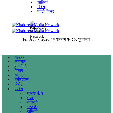
साहित्य
विदेश
फोटो फिचर
Fri, Aug 7, 2026
२२ श्रावण २०८३, शुक्रबार
गृहपृष्ठ
समाचार
राजनीति
विचार
खेलकुद
मनोरञ्जन
रिपोर्ट
प्रदेश
प्रदेश नं. १
मधेश
वागमती
गण्डकी
लुम्बिनी