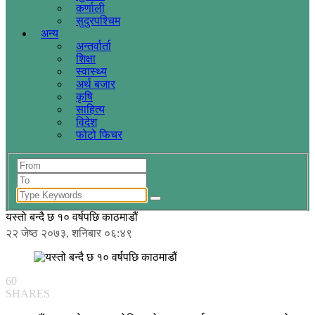
कर्णाली
सुदुरपश्चिम
अन्य
अन्तर्वार्ता
शिक्षा
स्वास्थ्य
अर्थ बजार
कृषि
साहित्य
विदेश
फोटो फिचर
यस्तो बन्दै छ १० वर्षपछि काठमाडौं
२२ जेष्ठ २०७३, शनिबार ०६:४९
60
SHARES