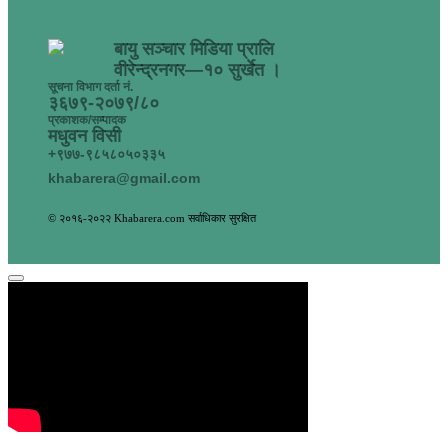
बायु सञ्चार मिडिया प्रालि
वीरेन्द्रनगर—१० सुर्खेत ।
सूचना विभाग दर्ता नं.
३६७९-२०७९/८०
प्रकाशक/सम्पादक
मधुवन विसी
+९७७-९८५८०५०३३५
khabarera@gmail.com
© २०१६-२०२२ Khabarera.com सर्वाधिकार सुरक्षित