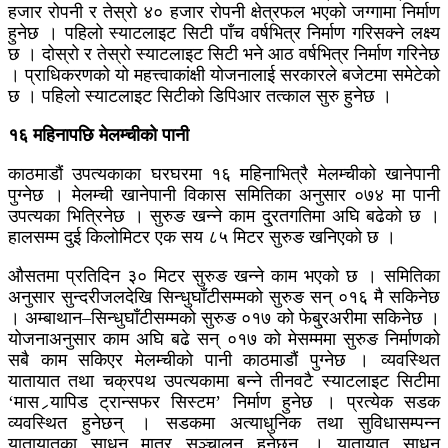
हजार रोपनी र तेस्रो ४० हजार रोपनी क्षेत्रफल भएको जग्गामा निर्माण
हुनेछ । पहिलो स्याटलाइट सिटी पाँच वर्षभित्र निर्माण गरिसक्ने लक्ष्य
छ । दोस्रो र तेस्रो स्याटलाइट सिटी भने आठ वर्षभित्र निर्माण गरिनेछ
। प्राधिकरणको यो महत्त्वाकांक्षी योजनालाई सरकारले बजेटमा समेटेको
छ । पहिलो स्याटलाइट सिटीको डिपिआर तत्काल सुरु हुनेछ ।
१६ महिनापछि मेलम्चीको पानी
काठमाडौं उपत्यकाका घरघरमा १६ महिनाभित्रै मेलम्चीको खानेपानी
पुग्नेछ । मेलम्ची खानेपानी विकास समितिका अनुसार ०७४ मा पानी
उपत्यका भित्रिनेछ । सुरुङ खन्ने काम दु्रतगतिमा अघि बढेको छ ।
हालसम्म दुई किलोमिटर एक सय ८५ मिटर सुरुङ खनिएको छ ।
औसतमा प्रतिदिन ३० मिटर सुरुङ खन्ने काम भएको छ । समितिका
अनुसार सुन्दरीजलदेखि सिन्धुघाँटीसम्मको सुरुङ सन् ०१६ मै सकिनेछ
। अम्बाथान–सिन्धुघाँटीसम्मको सुरुङ ०१७ को फेबु्रअरीमा सकिनेछ ।
योजनाअनुसार काम अघि बढे सन् ०१७ को मेसम्ममा सुरुङ निर्माणको
सबै काम सकिएर मेलम्चीको पानी काठमाडौं पुग्नेछ । व्यवस्थित
यातायात तथा चक्रपथ उपत्यकामा बन्ने तीनवटै स्याटलाइट सिटीमा
‘मास र्‍यापिड ट्रान्सफर सिस्टम’ निर्माण हुनेछ । प्रत्येक सडक
व्यवस्थित हुनेछन् । सडकमा अत्याधुनिक तथा सुविधासम्पन्न
यातायातका साधन मात्र सञ्चालन हुनेछन् । यातायात साधन