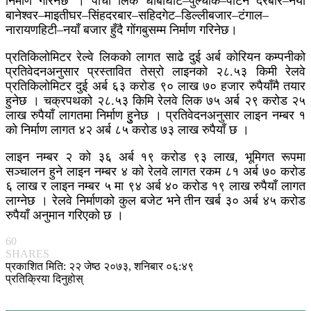
निर्माण गरिनेछ । पाँचौँ लिक धोबीघाट–पुल्चोक–पाटन दरबार–नयाँ
बानेश्वर–माइतीघर–सिंहदरबार–सहिदगेट–डिल्लीबजार–टंगाल–
नारायणहिटी–नयाँ बजार हुँदै गोंगबुसम्म निर्माण गरिनेछ।
प्रतिकिलोमिटर रेल्वे लिकको लागत साढे दुई अर्ब कोरियन कम्पनीको
प्रतिवेदनअनुसार प्रस्तावित तेस्रो लाइनको २८.५३ किमी रेलवे
प्रतिकिलोमिटर दुई अर्ब ६३ करोड ९० लाख ७० हजार रुपैयाँमै तयार
हुनेछ । चक्रपथको २८.५३ किमि रेलवे लिक ७५ अर्ब २९ करोड २५
लाख रुपैयाँ लागतमा निर्माण हुुनेछ । प्रतिवेदनअनुसार लाइन नम्बर १
को निर्माण लागत ४२ अर्ब ८५ करोड ७३ लाख रुपैयाँ छ ।
लाइन नम्बर २ को ३६ अर्ब १९ करोड ९३ लाख, भूमिगत रूपमा
सञ्चालन हुने लाइन नम्बर ४ को रेलवे लागत रकम ८१ अर्ब ७० करोड
६ लाख र लाइन नम्बर ५ मा ९४ अर्ब ४० करोड १९ लाख रुपैयाँ लागत
लाग्नेछ । रेलवे निर्माणको कुल बजेट भने तीन खर्ब ३० अर्ब ४५ करोड
रुपैयाँ अनुमान गरिएको छ ।
60
SHARES
प्रकाशित मिति: २२ जेष्ठ २०७३, शनिबार ०६:४९
प्रतिक्रिया दिनुहोस्