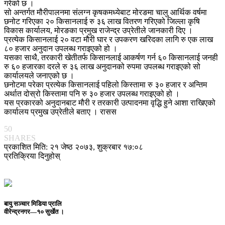
गरेको छ ।
सो अन्तर्गत मौरीपालनमा संलग्न कृषकमध्येबाट मोरङमा चालु आर्थिक वर्षमा
छनोट गरिएका २० किसानलाई रु ३६ लाख वितरण गरिएको जिल्ला कृषि
विकास कार्यालय, मोरङका प्रमुख राजेन्द्र उप्रेतीले जानकारी दिए ।
प्रत्येक किसानलाई २० वटा मौरी घार र उपकरण खरिदका लागि रु एक लाख
८० हजार अनुदान उपलब्ध गराइएको हो ।
यसका साथै, तरकारी खेतीतर्फ किसानलाई आकर्षण गर्न ६० किसानलाई जनही
रु ६० हजारका दरले रु ३६ लाख अनुदानको रुपमा उपलब्ध गराइएको सो
कार्यालयले जनाएको छ ।
छनोटमा परेका प्रत्येक किसानलाई पहिलो किस्तामा रु ३० हजार र अन्तिम
अर्थात दोस्रो किस्तामा पनि रु ३० हजार उपलब्ध गराइएको हो ।
यस प्रकारको अनुदानबाट मौरी र तरकारी उत्पादनमा वृद्धि हुने आशा राखिएको
कार्यालय प्रमुख उप्रेतीले बताए । रासस
50
SHARES
प्रकाशित मिति: २१ जेष्ठ २०७३, शुक्रबार १७:०८
प्रतिक्रिया दिनुहोस्
बायु सञ्चार मिडिया प्रालि
वीरेन्द्रनगर—१० सुर्खेत ।