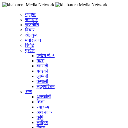
गृहपृष्ठ
समाचार
राजनीति
विचार
खेलकुद
मनोरञ्जन
रिपोर्ट
प्रदेश
प्रदेश नं. १
मधेश
वागमती
गण्डकी
लुम्बिनी
कर्णाली
सुदुरपश्चिम
अन्य
अन्तर्वार्ता
शिक्षा
स्वास्थ्य
अर्थ बजार
कृषि
साहित्य
विदेश