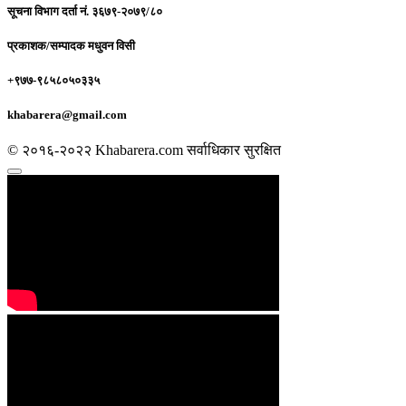
सूचना विभाग दर्ता नं.
३६७९-२०७९/८०
प्रकाशक/सम्पादक
मधुवन विसी
+९७७-९८५८०५०३३५
khabarera@gmail.com
© २०१६-२०२२ Khabarera.com सर्वाधिकार सुरक्षित