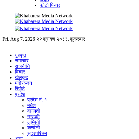
फोटो फिचर
Fri, Aug 7, 2026
२२ श्रावण २०८३, शुक्रबार
गृहपृष्ठ
समाचार
राजनीति
विचार
खेलकुद
मनोरञ्जन
रिपोर्ट
प्रदेश
प्रदेश नं. १
मधेश
वागमती
गण्डकी
लुम्बिनी
कर्णाली
सुदुरपश्चिम
अन्य