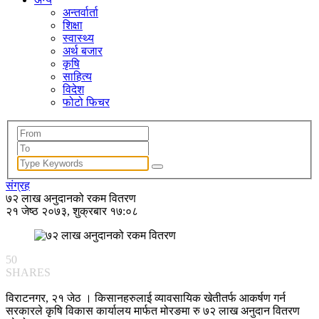
अन्तर्वार्ता
शिक्षा
स्वास्थ्य
अर्थ बजार
कृषि
साहित्य
विदेश
फोटो फिचर
संग्रह
७२ लाख अनुदानको रकम वितरण
२१ जेष्ठ २०७३, शुक्रबार १७:०८
50
SHARES
विराटनगर, २१ जेठ । किसानहरुलाई व्यावसायिक खेतीतर्फ आकर्षण गर्न
सरकारले कृषि विकास कार्यालय मार्फत मोरङमा रु ७२ लाख अनुदान वितरण