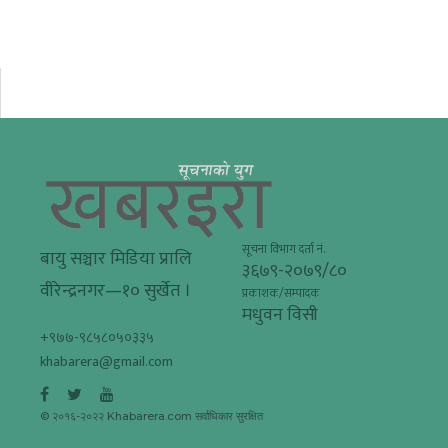
सूचना विभाग दर्ता नं.
बायु सञ्चार मिडिया प्रालि
३६७९-२०७९/८०
वीरेन्द्रनगर—१० सुर्खेत ।
प्रकाशक/सम्पादक
मधुवन विसी
+९७७-९८५८०५०३३५
khabarera@gmail.com
© २०१६-२०२२ Khabarera.com सर्वाधिकार सुरक्षित