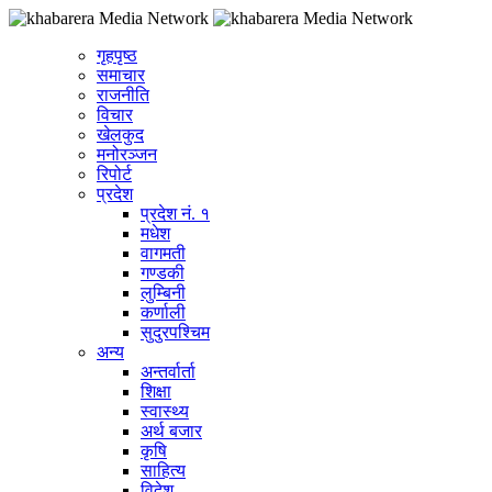
गृहपृष्ठ
समाचार
राजनीति
विचार
खेलकुद
मनोरञ्जन
रिपोर्ट
प्रदेश
प्रदेश नं. १
मधेश
वागमती
गण्डकी
लुम्बिनी
कर्णाली
सुदुरपश्चिम
अन्य
अन्तर्वार्ता
शिक्षा
स्वास्थ्य
अर्थ बजार
कृषि
साहित्य
विदेश