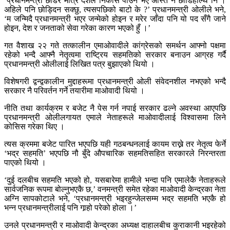
‘प्रधानमन्त्री छोडेर मात्र देशले निकास पाउने भए अस्ति नै छोडिहाल्थें नि ।
अहिले पनि छोड्दिन सक्छु, त्यसपछिको बाटो के ?’ प्रधानमन्त्री ओलीले भने,
‘म जन्मिदै प्रधानमन्त्री भएर जन्मेको होइन र मरेर जाँदा पनि यो पद सँगै जाने
होइन, देश र जनताको सेवा गरेका कारण भएको हुँ ।’
गत वैशाख २२ गते तत्कालीन एमाओवादीले कांग्रेसको समर्थन आफ्नो पक्षमा
रहेको भन्दै आफ्नै नेतृत्वमा राष्ट्रिय सहमतिको सरकार बनाउन आग्रह गर्दै
प्रधानमन्त्री ओलीलाई लिखित पत्र बुझाएको थियो ।
विशेषगरी द्वन्द्वकालीन मुद्दाहरूमा प्रधानमन्त्री ओली संवेदनशील नभएको भन्दै
सरकार नै परिवर्तन गर्ने तयारीमा माओवादी थियो ।
नीति तथा कार्यक्रम र बजेट नै पेस गर्न नपाई सरकार ढल्ने अवस्था आएपछि
प्रधानमन्त्री ओलीलगायत एमाले नेताहरूले माओवादीलाई विश्वासमा लिने
कोसिस गरेका थिए ।
त्यस क्रममा बजेट पारित भएपछि यही गठबन्धनलाई कायम राख्ने तर नेतृत्व फेर्ने
‘भद्र सहमति’ भएपछि नौ बुँदे औपचारिक सहमतिसहित सरकारले निरन्तरता
पाएको थियो ।
‘दुई दलबीच सहमति भएको हो, यसबारेमा हामीले भन्दा पनि एमालेकै नेताहरूले
सार्वजनिक रूपमा बोल्नुभएकै छ,’ वनमन्त्री समेत रहेका माओवादी केन्द्रका नेता
अग्नि सापकोटाले भने, ‘प्रधानमन्त्री भइरहुन्जेलसम्म भद्र सहमति भएकै हो
भन्न प्रधानमन्त्रीलाई पनि गार्‍हो परेको होला ।’
उनले प्रधानमन्त्री र माओवादी केन्द्रका अध्यक्ष दाहालबीच कुराकानी भइरहेको