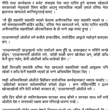
नीति तथा कार्यक्रम र बजेट संसद्मा पेस भएर पारित हुने क्रममा रहेकाले
सरकारको नेतृत्वको विषय बाहिर आउनु स्वाभाविक भएको एमाले वरिष्ठ नेता
झलनाथ खनालले कान्तिपुरलाई बताए ।
‘नौ बुँदे सहमति सहमति भएको बेलामा अनौपचारिक भद्र सहमति भएको छ ।
त्यो समयक्रमसँगै बाहिर आउँछ,’ वरिष्ठ नेता खनालले भने, ‘बजेट पारित भएपछि
अनौपचारिक सहमतिको औपचारिकता के हो भन्ने अझ स्पष्ट हुन्छ ।’
प्रधानमन्त्री ओलीले भने कसैले हप्काउँदैमा, तर्साउँदैमा आफूले नछोड्ने बताएका
छन् ।
‘प्रधानमन्त्री छाड्नुपर्‍यो भनेर तर्साउने काम हुँदै छ, हप्काइबाट म तर्सिने मान्छे
होइन,’ प्रधानमन्त्री ओलीले भने, ‘कोही साक्षी बस्न खोजेका छन्, कोही काँध
फेर्ने कुरा गर्छन्, केपी ओलीको काँध थाकेको छैन ।’
केही दिनअघि एमालेकै वरिष्ठ नेता खनालले सहमतिको साक्षी आफूहरू पनि
रहेको र काँध फेर्ने सहमति भएको हो भन्ने अभिव्यक्ति दिएका थिए ।
त्यही अभिव्यक्तिको ओलीले बिहीबार सार्वजनिक कार्यक्रमबाट जवाफ फर्काए ।
‘अहिलेको सरकार सर्वसम्मतिले बनेको होइन । बन्न नदिँदानदिँदै र ढल्न
खोज्दाखोज्दै पनि फेरि बनेको सरकार हो,’ प्रधानमन्त्री ओलीले भने ।
जति दिन बाँच्ने हो त्यतिन्जेलसम्म सानका साथ बाँच्ने र सानका साथ मर्ने भन्दै
ओलीले देश र जनताको पक्षमा काम गरिराख्ने धारणा राखे ।