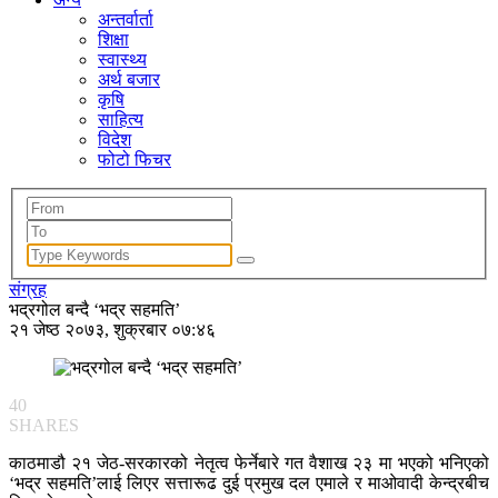
अन्तर्वार्ता
शिक्षा
स्वास्थ्य
अर्थ बजार
कृषि
साहित्य
विदेश
फोटो फिचर
संग्रह
भद्रगोल बन्दै ‘भद्र सहमति’
२१ जेष्ठ २०७३, शुक्रबार ०७:४६
40
SHARES
काठमाडौ २१ जेठ-सरकारको नेतृत्व फेर्नेबारे गत वैशाख २३ मा भएको भनिएको
‘भद्र सहमति’लाई लिएर सत्तारूढ दुई प्रमुख दल एमाले र माओवादी केन्द्रबीच