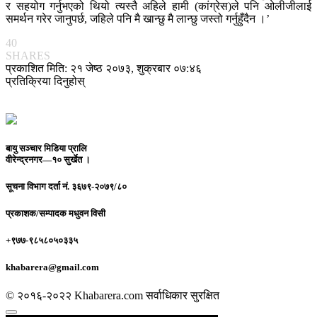
र सहयोग गर्नुभएको थियो त्यस्तै अहिले हामी (कांग्रेस)ले पनि ओलीजीलाई
समर्थन गरेर जानुपर्छ, जहिले पनि मै खान्छु मै लान्छु जस्तो गर्नुहुँदैन ।’
40
SHARES
प्रकाशित मिति: २१ जेष्ठ २०७३, शुक्रबार ०७:४६
प्रतिक्रिया दिनुहोस्
बायु सञ्चार मिडिया प्रालि
वीरेन्द्रनगर—१० सुर्खेत ।
सूचना विभाग दर्ता नं.
३६७९-२०७९/८०
प्रकाशक/सम्पादक
मधुवन विसी
+९७७-९८५८०५०३३५
khabarera@gmail.com
© २०१६-२०२२ Khabarera.com सर्वाधिकार सुरक्षित