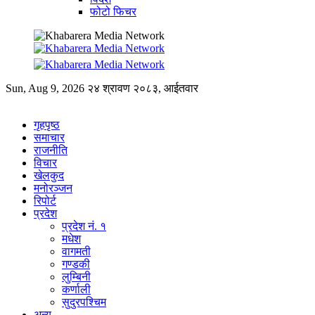
फोटो फिचर
Sun, Aug 9, 2026
२४ श्रावण २०८३, आईतवार
गृहपृष्ठ
समाचार
राजनीति
विचार
खेलकुद
मनोरञ्जन
रिपोर्ट
प्रदेश
प्रदेश नं. १
मधेश
वागमती
गण्डकी
लुम्बिनी
कर्णाली
सुदुरपश्चिम
अन्य