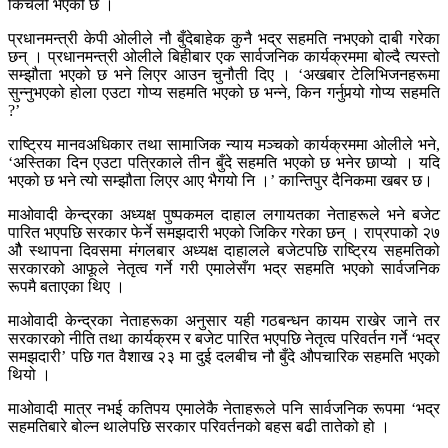
किचलो भएको छ ।
प्रधानमन्त्री केपी ओलीले नौ बुँदेबाहेक कुनै भद्र सहमति नभएको दाबी गरेका
छन् । प्रधानमन्त्री ओलीले बिहीबार एक सार्वजनिक कार्यक्रममा बोल्दै त्यस्तो
सम्झौता भएको छ भने लिएर आउन चुनौती दिए । ‘अखबार टेलिभिजनहरूमा
सुन्नुभएको होला एउटा गोप्य सहमति भएको छ भन्ने, किन गर्नुपर्‍यो गोप्य सहमति
?’
राष्ट्रिय मानवअधिकार तथा सामाजिक न्याय मञ्चको कार्यक्रममा ओलीले भने,
‘अस्तिका दिन एउटा पत्रिकाले तीन बुँदे सहमति भएको छ भनेर छाप्यो । यदि
भएको छ भने त्यो सम्झौता लिएर आए भैगयो नि ।’ कान्तिपुर दैनिकमा खबर छ।
माओवादी केन्द्रका अध्यक्ष पुष्पकमल दाहाल लगायतका नेताहरूले भने बजेट
पारित भएपछि सरकार फेर्ने समझदारी भएको जिकिर गरेका छन् । राप्रपाको २७
औै स्थापना दिवसमा मंगलबार अध्यक्ष दाहालले बजेटपछि राष्ट्रिय सहमतिको
सरकारको आफूले नेतृत्व गर्ने गरी एमालेसँग भद्र सहमति भएको सार्वजनिक
रूपमै बताएका थिए ।
माओवादी केन्द्रका नेताहरूका अनुसार यही गठबन्धन कायम राखेर जाने तर
सरकारको नीति तथा कार्यक्रम र बजेट पारित भएपछि नेतृत्व परिवर्तन गर्ने ‘भद्र
समझदारी’ पछि गत वैशाख २३ मा दुई दलबीच नौ बुँदे औपचारिक सहमति भएको
थियो ।
माओवादी मात्र नभई कतिपय एमालेकै नेताहरूले पनि सार्वजनिक रूपमा ‘भद्र
सहमतिबारे बोल्न थालेपछि सरकार परिवर्तनको बहस बढी तातेको हो ।