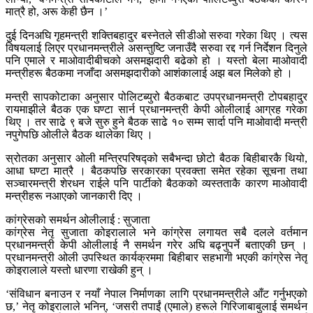
मात्रै हो, अरू केही छैन ।’
दुई दिनअघि गृहमन्त्री शक्तिबहादुर बस्नेतले सीडीओ सरुवा गरेका थिए । त्यस
विषयलाई लिएर प्रधानमन्त्रीले असन्तुष्टि जनाउँदै सरुवा रद्द गर्न निर्देशन दिनुले
पनि एमाले र माओवादीबीचको असमझदारी बढेको हो । यस्तो बेला माओवादी
मन्त्रीहरू बैठकमा नजाँदा असमझदारीको आशंकालाई अझ बल मिलेको हो ।
मन्त्री सापकोटाका अनुसार पोलिटब्युरो बैठकबाट उपप्रधानमन्त्री टोपबहादुर
रायमाझीले बैठक एक घण्टा सार्न प्रधानमन्त्री केपी ओलीलाई आग्रह गरेका
थिए । तर साढे ९ बजे सुरु हुने बैठक साढे १० सम्म सार्दा पनि माओवादी मन्त्री
नपुगेपछि ओलीले बैठक थालेका थिए ।
स्रोतका अनुसार ओली मन्त्रिपरिषद्को सबैभन्दा छोटो बैठक बिहीबारकै थियो,
आधा घण्टा मात्रै । बैठकपछि सरकारका प्रवक्ता समेत रहेका सूचना तथा
सञ्चारमन्त्री शेरधन राईले पनि पार्टीको बैठकको व्यस्तताकै कारण माओवादी
मन्त्रीहरू नआएको जानकारी दिए ।
कांग्रेसको समर्थन ओलीलाई : सुजाता
कांग्रेस नेतृ सुजाता कोइरालाले भने कांग्रेस लगायत सबै दलले वर्तमान
प्रधानमन्त्री केपी ओलीलाई नै समर्थन गरेर अघि बढ्नुपर्ने बताएकी छन् ।
प्रधानमन्त्री ओली उपस्थित कार्यक्रममा बिहीबार सहभागी भएकी कांग्रेस नेतृ
कोइरालाले यस्तो धारणा राखेकी हुन् ।
‘संविधान बनाउन र नयाँ नेपाल निर्माणका लागि प्रधानमन्त्रीले आँट गर्नुभएको
छ,’ नेतृ कोइरालाले भनिन्, ‘जसरी तपाईं (एमाले) हरूले गिरिजाबाबुलाई समर्थन