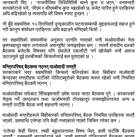
जानकारी दिए । ‘राजनीतिमा तिथिमितिमै चल्ने कुरा त भएन,’ वनमन्त्री
सापकोटाले भने, ‘पीएम र सीएमबीच कुरा भइरहेको छ, बजेट पारित हुने प्रक्रिया
अघि बढिरहेको छ त्यसपछि धेरै विषय स्पष्ट हुन्छन् ।’
नौ बुँदे सहमतिमा १५ दिनभित्रै द्वन्द्वकालीन घटनासम्बन्धी मुद्दाहरूलाई सहज हुने
गरी कानुन संशोधन प्रक्रिया अघि बढाउने भनिएको थियो ।
तर सहमतिको समयसीमा अनुसार प्रगति नभएको भन्दै माओवादीका नेता
कृष्णबहादुर महरा लगायतले असन्तुष्टि जनाइरहेका छन् । त्यस्तै संसदीय दलको
बैठकमा बजेटकै विषयमा पनि एमालेले एकलौटी गर्न खोजेको भन्दै अवाज
उठाउनुले दुई दलबीचको किचलोलाई बल पुर्‍याएको छ ।
मन्त्रिपरिषद् बैठकमा गएनन् माओवादी मन्त्री
सरकारबारे भद्र सहमतिको किचलो चलिरहेका बेला बिहीबार माओवादी
केन्द्रका मन्त्रीहरू पार्टीको पोलिटब्युरोको बैठकमा व्यस्त रहेको भन्दै नियमित
मन्त्रिपरिषद् बैठकमै गएनन् ।
माओवादीका तर्फबाट सिँचाइमन्त्री उमेश यादव मात्र बैठकमा पुगे । सरकारको
नेतृत्व गर्ने उपप्रधान तथा ऊर्जामन्त्री टोपबहादुर रायमाझीलगायत अन्य ७
मन्त्री पार्टीकै बैठक भन्दै सहभागी भएनन् ।
माओवादी मन्त्रीहरूले बिहीबारको मन्त्रिपरिषद् बैठक नियमित प्रक्रिया मात्रै
भएको, उसमाथि एजेन्डा पनि केही नभएकाले गएको जिकिर गरेका छन ।
‘एजेन्डा केही थिएन, त्यही बढुवालगायत विषय थिए, हामी पार्टीकै बैठकमा
लाग्यौं,’ वनमन्त्री सापकोटाले भने, ‘हामी नगएको पोलिटब्युरो बैठकका कारण