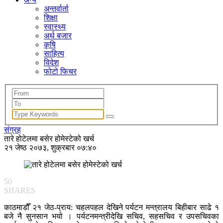
अन्तर्वार्ता
शिक्षा
स्वास्थ्य
अर्थ बजार
कृषि
साहित्य
विदेश
फोटो फिचर
संग्रह
तारे होटेलमा बसेर होमेस्टेको खर्च
२१ जेष्ठ २०७३, शुक्रबार ०७:४०
50
SHARES
काठमाडौँ २१ जेठ-प्राय: चहलपहल देखिने पर्यटन मन्त्रालय बिहीबार साढे १
बजे नै सुनसान भयो । पर्यटनमन्त्रीदेखि सचिव, सहसचिव र उपसचिवका