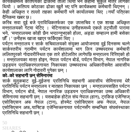
कार्यकक्षमध्ये कतिपयका ढोकामा ताला थियो भने केहीमा चुकुल मात्र लागेको
थियो । कतिपय कोठाका ढोका खुलै भए पनि कार्यकक्षमा कर्मचारी थिएनन् ।
केही अधिकृत र तल्लो तहका कर्मचारी भने कार्यालयमा थिए ।नयाँ पत्रिका
दैनिकमा खबर छ।
करिब सवा दुई बजे प्राविधिकतर्फका एक उपसचिव र एक शाखा अधिकृत
मन्त्रालयको गेटमा भेटिए । भेटिनासाथ उनीहरूमध्ये एकले ठट्यौली पारामा
भने, ‘मन्त्रालयमा कोही छैन भन्ठान्नुभएको होला, अड्डा सम्हाल्न हामी बसेका
छौँ ।’ उनीहरू खाजा खाएर फर्किएका थिए ।
पर्यटन मन्त्रालय र सार्क सचिवालयको संयुक्त आयोजनामा दुई दिनसम्म चल्ने
सार्कस्तरीय ग्रामीण पर्यटन कार्यशालामा भाग लिन उच्चपदस्थ कर्मचारी
ललितपुरको गोदावरीस्थित एक तारे होटेलतिर लागेपछि मन्त्रालय रित्तिएको हो
। मन्त्रालयका मात्र होइन, नेपाल पर्यटन बोर्ड, पर्यटन विभाग, नेपाल नागरिक
उड्डयन प्राधिकरणलगायत निकायका उच्चपदस्थ अधिकारीसमेत आवासीय
कार्यशालाका लागि गोदावरी पुगेका छन् ।
को–को सहभागी छन् सेमिनारमा
सार्क मुलुकबाट दुई–दुईजना प्रतिनिधि सहभागी आवासीय सेमिनारमा धेरै
प्रतिनिधि पर्यटन मन्त्रालय र मातहत निकायका छन् । मन्त्रालयसहित पर्यटन
विभाग, पर्यटन बोर्ड, नेपाल नागरिक उड्डयन प्राधिकरणका उच्च अधिकारी
सेमिनारमा सहभागी छन् । यसबाहेक होटेल संघ नेपाल (हान), ट्रकिङ एजेन्सिज्
एसोसिएसन अफ नेपाल (टान), होस्मेट एसोसिएसन अफ नेपाल, नेपाल
एसोसिएसन अफ र्‍याफ्टिङ एजेन्सिज्लगायत पर्यटनसँग सम्बन्धित संघसंस्थाका
प्रतिनिधि सहभागी छन् ।
50
SHARES