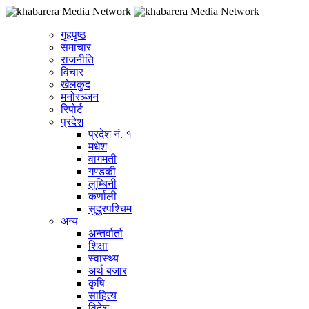
गृहपृष्ठ
समाचार
राजनीति
विचार
खेलकुद
मनोरञ्जन
रिपोर्ट
प्रदेश
प्रदेश नं. १
मधेश
वागमती
गण्डकी
लुम्बिनी
कर्णाली
सुदुरपश्चिम
अन्य
अन्तर्वार्ता
शिक्षा
स्वास्थ्य
अर्थ बजार
कृषि
साहित्य
विदेश