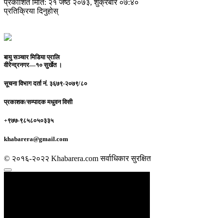
प्रकाशित मिति: २१ जेष्ठ २०७३, शुक्रबार ०७:४०
प्रतिक्रिया दिनुहोस्
बायु सञ्चार मिडिया प्रालि
वीरेन्द्रनगर—१० सुर्खेत ।
सूचना विभाग दर्ता नं.
३६७९-२०७९/८०
प्रकाशक/सम्पादक
मधुवन विसी
+९७७-९८५८०५०३३५
khabarera@gmail.com
© २०१६-२०२२ Khabarera.com सर्वाधिकार सुरक्षित