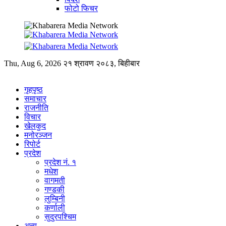
फोटो फिचर
Thu, Aug 6, 2026
२१ श्रावण २०८३, बिहीबार
गृहपृष्ठ
समाचार
राजनीति
विचार
खेलकुद
मनोरञ्जन
रिपोर्ट
प्रदेश
प्रदेश नं. १
मधेश
वागमती
गण्डकी
लुम्बिनी
कर्णाली
सुदुरपश्चिम
अन्य