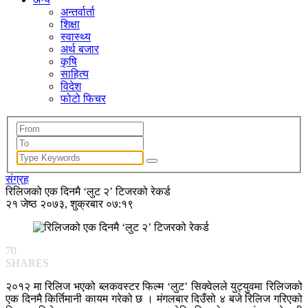
अन्तर्वार्ता
शिक्षा
स्वास्थ्य
अर्थ बजार
कृषि
साहित्य
विदेश
फोटो फिचर
संग्रह
रिलिजको एक दिनमै ‘लुट २’ टिजरको रेकर्ड
२१ जेष्ठ २०७३, शुक्रबार ०७:१९
70
SHARES
२०१२ मा रिलिज भएको ब्लकवस्टर फिल्म ‘लुट’ सिक्वेलले युट्युवमा रिलिजको
एक दिनमै किर्तिमानी कायम गरेको छ । मंगलबार दिउँसो ४ बजे रिलिज गरिएको