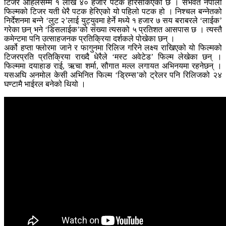
टिजर अहिलेसम्म १ लाख ४० हजार पटक हेरिसकिएको छ । संभवत नेपाली
फिल्मको टिजर यती धेरै पटक हेरिएको यो पहिलो पटक हो । निश्चल बन्नेतको
निर्देशनमा बन्ने ‘लुट २’लाई युट्युवमा हेर्ने मध्ये १ हजार ७ सय बराबरले ‘लाईक’
गरेका छन् भने ‘डिसलाईक’को संख्या त्यसको ५ प्रतिशत आसपास छ । त्यस्तै
कमेन्टमा पनि उत्साहजनक प्रतिक्रिया दर्शकले पोखेका छन् ।
अर्को हप्ता फ्लोरमा जाने र फागुनमा रिलिज गरिने लक्ष्य राखिएको यो फिल्मको
टिजरप्रति प्रतिक्रिया राख्दै धेरैले ‘मस्ट अवेटेड’ फिल्म लेखेका छन् ।
फिल्ममा दयाहाङ राई, ऋचा शर्मा, सौगात मल्ल लगायत अभिनयमा रहनेछन् ।
यसअघि अनमोल केसी अभिनित फिल्म ‘ड्रिम्स’को ट्रेलर पनि रिलिजको २४
घण्टामै भाईरल बनेको थियो ।