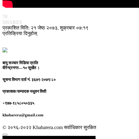
70
SHARES
प्रकाशित मिति: २१ जेष्ठ २०७३, शुक्रबार ०७:१९
प्रतिक्रिया दिनुहोस्
बायु सञ्चार मिडिया प्रालि
वीरेन्द्रनगर—१० सुर्खेत ।
सूचना विभाग दर्ता नं.
३६७९-२०७९/८०
प्रकाशक/सम्पादक
मधुवन विसी
+९७७-९८५८०५०३३५
khabarera@gmail.com
© २०१६-२०२२ Khabarera.com सर्वाधिकार सुरक्षित