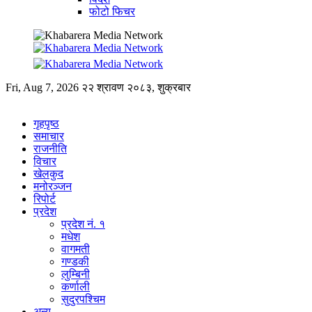
फोटो फिचर
Fri, Aug 7, 2026
२२ श्रावण २०८३, शुक्रबार
गृहपृष्ठ
समाचार
राजनीति
विचार
खेलकुद
मनोरञ्जन
रिपोर्ट
प्रदेश
प्रदेश नं. १
मधेश
वागमती
गण्डकी
लुम्बिनी
कर्णाली
सुदुरपश्चिम
अन्य