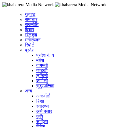
गृहपृष्ठ
समाचार
राजनीति
विचार
खेलकुद
मनोरञ्जन
रिपोर्ट
प्रदेश
प्रदेश नं. १
मधेश
वागमती
गण्डकी
लुम्बिनी
कर्णाली
सुदुरपश्चिम
अन्य
अन्तर्वार्ता
शिक्षा
स्वास्थ्य
अर्थ बजार
कृषि
साहित्य
विदेश