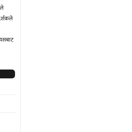
ले
दर्शकले
ै यसबाट