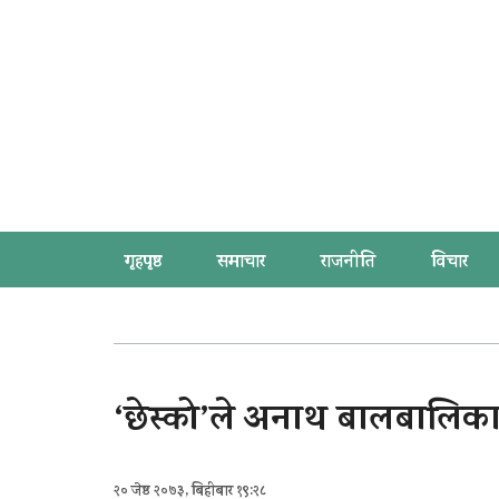
गृहपृष्ठ
समाचार
राजनीति
विचार
‘छेस्को’ले अनाथ बालबालिका
२० जेष्ठ २०७३, बिहीबार १९:२८