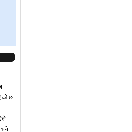
रज
रहेको छ
डले
 भने