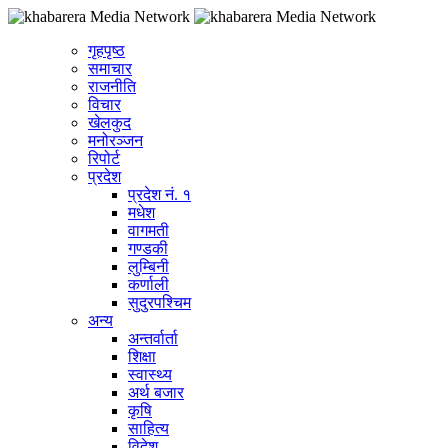
गृहपृष्ठ
समाचार
राजनीति
विचार
खेलकुद
मनोरञ्जन
रिपोर्ट
प्रदेश
प्रदेश नं. १
मधेश
वागमती
गण्डकी
लुम्बिनी
कर्णाली
सुदुरपश्चिम
अन्य
अन्तर्वार्ता
शिक्षा
स्वास्थ्य
अर्थ बजार
कृषि
साहित्य
विदेश