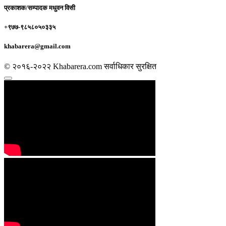
प्रकाशक/सम्पादक
मधुवन विसी
+९७७-९८५८०५०३३५
khabarera@gmail.com
© २०१६-२०२२ Khabarera.com सर्वाधिकार सुरक्षित