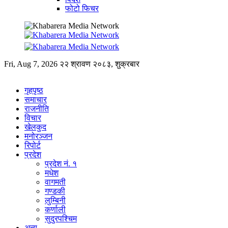
फोटो फिचर
Fri, Aug 7, 2026
२२ श्रावण २०८३, शुक्रबार
गृहपृष्ठ
समाचार
राजनीति
विचार
खेलकुद
मनोरञ्जन
रिपोर्ट
प्रदेश
प्रदेश नं. १
मधेश
वागमती
गण्डकी
लुम्बिनी
कर्णाली
सुदुरपश्चिम
अन्य