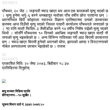
SHARES
पाँचथर, २० जेठ । जङ्गली च्याउ खाएर थप आज एक बालकको मृत्यु भएको छ
। मृत्यु हुनेमा थर्पु–६ बस्ने धनबहादुर मावोका पाँच वर्षीय छोरा प्रशान्त छन् ।
धरानस्थित बिपी कोइराला स्वास्थ्य विज्ञान प्रतिष्ठानमा उनको उपचारका
क्रममा आज दिउँसो मृत्यु भएको जिल्ला प्रहरी कार्यालय पाँचथरले जनाएको छ
। गए राति मात्रै फिदिम–३ जैसीडाँडा बस्ने १४ वर्षीय निशेष राईको मृत्यु भएको
थियो । सोसँगै पाँचथरमा १० दिनको अवधिमा जङ्गली च्याउ खाएर मात्रै नौ
जनाको मृत्यु भइसकेको छ । अन्य विभिन्न गाविसका गरी आठ बिरामी उपचाररत
छन् । च्याउ खाएर बिरामी हुनेको धरानको घोपा, झापाको आम्दा र विराटनगरको
नोबेल अस्पतालमा उपचार भइरहेको छ । रासस
50
SHARES
प्रकाशित मिति: २० जेष्ठ २०७३, बिहीबार १८:३७
प्रतिक्रिया दिनुहोस्
बायु सञ्चार मिडिया प्रालि
वीरेन्द्रनगर—१० सुर्खेत ।
सूचना विभाग दर्ता नं.
३६७९-२०७९/८०