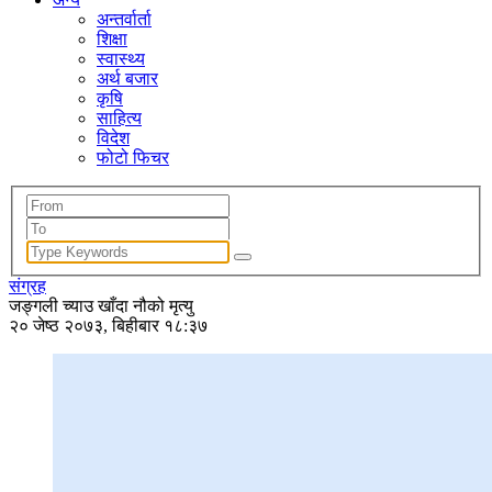
अन्तर्वार्ता
शिक्षा
स्वास्थ्य
अर्थ बजार
कृषि
साहित्य
विदेश
फोटो फिचर
संग्रह
जङ्गली च्याउ खाँदा नौको मृत्यु
२० जेष्ठ २०७३, बिहीबार १८:३७