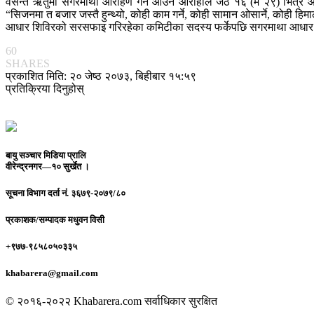
वसन्त ऋतुमा सगरमाथा आरोहण गर्न आउने आरोहीले जेठ १६ (मे २९) भित्र आर
“सिजनमा त बजार जस्तै हुन्थ्यो, कोही काम गर्ने, कोही सामान ओसार्ने, कोही हि
आधार शिविरको सरसफाइ गरिरहेका कमिटीका सदस्य फर्केपछि सगरमाथा आधार शिव
60
SHARES
प्रकाशित मिति: २० जेष्ठ २०७३, बिहीबार १५:५९
प्रतिक्रिया दिनुहोस्
बायु सञ्चार मिडिया प्रालि
वीरेन्द्रनगर—१० सुर्खेत ।
सूचना विभाग दर्ता नं.
३६७९-२०७९/८०
प्रकाशक/सम्पादक
मधुवन विसी
+९७७-९८५८०५०३३५
khabarera@gmail.com
© २०१६-२०२२ Khabarera.com सर्वाधिकार सुरक्षित