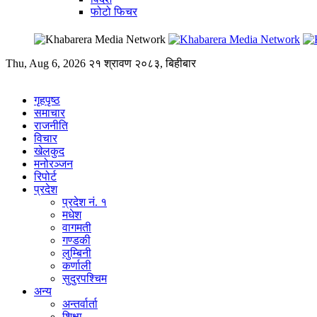
फोटो फिचर
Thu, Aug 6, 2026
२१ श्रावण २०८३, बिहीबार
गृहपृष्ठ
समाचार
राजनीति
विचार
खेलकुद
मनोरञ्जन
रिपोर्ट
प्रदेश
प्रदेश नं. १
मधेश
वागमती
गण्डकी
लुम्बिनी
कर्णाली
सुदुरपश्चिम
अन्य
अन्तर्वार्ता
शिक्षा