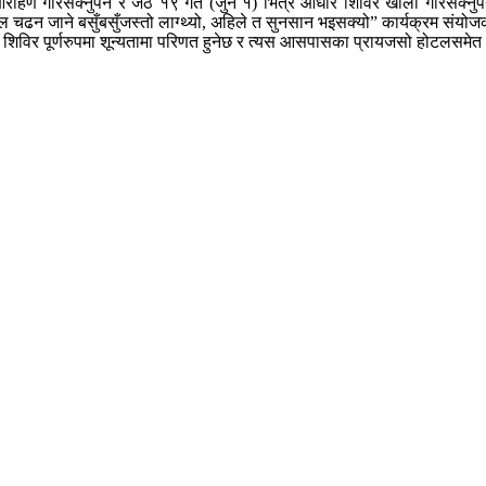
ोहण गरिसक्नुपर्ने र जेठ १९ गते (जुन १) भित्र आधार शिविर खाली गरिसक्नुप
माल चढन जाने बसुँबसुँजस्तो लाग्थ्यो, अहिले त सुनसान भइसक्यो” कार्यक्रम संयो
िर पूर्णरुपमा शून्यतामा परिणत हुनेछ र त्यस आसपासका प्रायजसो होटलसमेत 