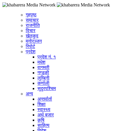
गृहपृष्ठ
समाचार
राजनीति
विचार
खेलकुद
मनोरञ्जन
रिपोर्ट
प्रदेश
प्रदेश नं. १
मधेश
वागमती
गण्डकी
लुम्बिनी
कर्णाली
सुदुरपश्चिम
अन्य
अन्तर्वार्ता
शिक्षा
स्वास्थ्य
अर्थ बजार
कृषि
साहित्य
विदेश