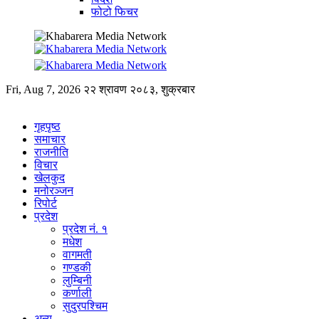
फोटो फिचर
Fri, Aug 7, 2026
२२ श्रावण २०८३, शुक्रबार
गृहपृष्ठ
समाचार
राजनीति
विचार
खेलकुद
मनोरञ्जन
रिपोर्ट
प्रदेश
प्रदेश नं. १
मधेश
वागमती
गण्डकी
लुम्बिनी
कर्णाली
सुदुरपश्चिम
अन्य