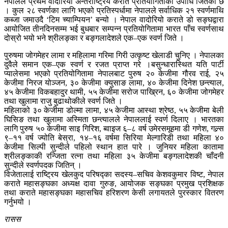
नेपालले प्रथम वादोरियो अन्तर्राष्ट्रिय कराते प्रतियोगिताको उपाधि जितेको छ
। कुल २८ स्वर्णका लागि भएको प्रतिस्पर्धामा नेपालले सर्वाधिक २१ स्वर्णमाथि
कब्जा जमाउदै ‘टिम च्याम्पियन’ बन्यो । नेपाल वादोरियो कराते डो सङ्घद्वारा
आयोजित तीनदिनसम्म भई बुधबार सम्पन्न प्रतियोगितामा भारत पाँच स्वर्णसाथ
दोस्रो भयो भने श्रीलङ्का र बङ्गलादेशले एक–एक स्वर्ण जिते ।
पुरुषमा जोगमेहर लामा र महिलामा गरिमा गिरी उत्कृष्ट खेलाडी चुनिए । नेपालका
दुवैले समान एक–एक स्वर्ण र रजत प्राप्त गरे ।बसुन्धारास्थित यति पार्टी
प्यालेसमा भएको प्रतियोगितामा नेपालबाट पुरुष २० केजीमा गौरव राई, २५
केजीमा निरज योञ्जन, ३० केजीमा क्युसाङ लामा, ४० केजीमा दिनेश छन्त्याल,
४५ केजीमा विकबहादुर थामी, ५५ केजीमा सरोज पाख्रिन, ६० केजीमा जोगमेहर
तथा खुलामा राजु बुढाथोकीले स्वर्ण जिते ।
महिलाको ३० केजीमा डोल्मा लामा, ४५ केजीमा आस्था श्रेष्ठ, ५५ केजीमा बेली
घिसिङ तथा खुलामा अस्मिता छन्त्यालले नेपाललाई स्वर्ण दिलाए । भारतका
लागि पुरुष ५० केजीमा साइ गिरिश, ब्वाइज ६–८ वर्ष उमेरसमूहमा डी गणेश, गल्र्स
९–११ वर्ष ज्योति बेस्रा, १४–१६ वर्षमा सिरिया मेल्गारिडी तथा महिला ४०
केजीमा सिल्पी सुन्दीले पहिलो स्थान हात पारे । जुनियर महिला कातामा
श्रीलङ्काकी रन्जिता रत्ना तथा महिला ३५ केजीमा बङ्गलादेशकी चाँदनी
सुन्दीले स्वर्णपदक जितिन् ।
विजेतालाई राष्ट्रिय खेलकुद परिषद्का सदस्य–सचिव केशवकुमार विष्ट, नेपाल
कराते महासङ्घका अध्यक्ष दावा गुरुङ, आयोजक सङ्घका प्रमुख प्रशिक्षक
तथा कराते महासङ्घका महासचिव हरिशरण केसी लगायतले पुरस्कार वितरण
गर्नुभयो ।
रासस