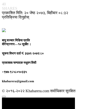
40
SHARES
प्रकाशित मिति: २० जेष्ठ २०७३, बिहीबार ०८:३२
प्रतिक्रिया दिनुहोस्
बायु सञ्चार मिडिया प्रालि
वीरेन्द्रनगर—१० सुर्खेत ।
सूचना विभाग दर्ता नं.
३६७९-२०७९/८०
प्रकाशक/सम्पादक
मधुवन विसी
+९७७-९८५८०५०३३५
khabarera@gmail.com
© २०१६-२०२२ Khabarera.com सर्वाधिकार सुरक्षित