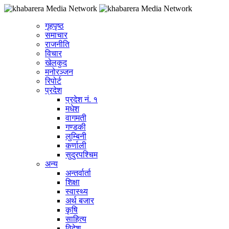
गृहपृष्ठ
समाचार
राजनीति
विचार
खेलकुद
मनोरञ्जन
रिपोर्ट
प्रदेश
प्रदेश नं. १
मधेश
वागमती
गण्डकी
लुम्बिनी
कर्णाली
सुदुरपश्चिम
अन्य
अन्तर्वार्ता
शिक्षा
स्वास्थ्य
अर्थ बजार
कृषि
साहित्य
विदेश