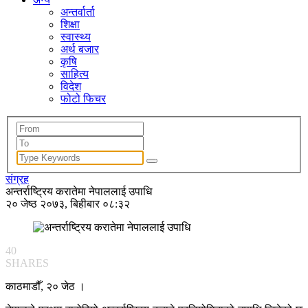
अन्तर्वार्ता
शिक्षा
स्वास्थ्य
अर्थ बजार
कृषि
साहित्य
विदेश
फोटो फिचर
संग्रह
अन्तर्राष्ट्रिय करातेमा नेपाललाई उपाधि
२० जेष्ठ २०७३, बिहीबार ०८:३२
40
SHARES
काठमाडौँ, २० जेठ ।