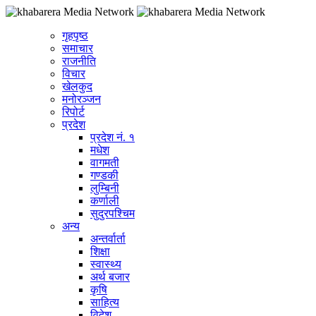
गृहपृष्ठ
समाचार
राजनीति
विचार
खेलकुद
मनोरञ्जन
रिपोर्ट
प्रदेश
प्रदेश नं. १
मधेश
वागमती
गण्डकी
लुम्बिनी
कर्णाली
सुदुरपश्चिम
अन्य
अन्तर्वार्ता
शिक्षा
स्वास्थ्य
अर्थ बजार
कृषि
साहित्य
विदेश