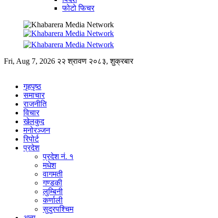
फोटो फिचर
Fri, Aug 7, 2026
२२ श्रावण २०८३, शुक्रबार
गृहपृष्ठ
समाचार
राजनीति
विचार
खेलकुद
मनोरञ्जन
रिपोर्ट
प्रदेश
प्रदेश नं. १
मधेश
वागमती
गण्डकी
लुम्बिनी
कर्णाली
सुदुरपश्चिम
अन्य