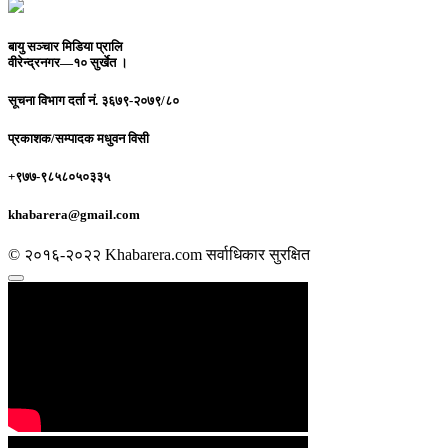
बायु सञ्चार मिडिया प्रालि
वीरेन्द्रनगर—१० सुर्खेत ।
सूचना विभाग दर्ता नं.
३६७९-२०७९/८०
प्रकाशक/सम्पादक
मधुवन विसी
+९७७-९८५८०५०३३५
khabarera@gmail.com
© २०१६-२०२२ Khabarera.com सर्वाधिकार सुरक्षित