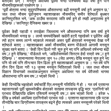
बताएका छन् । मनसुन अवधिमा पूर्वमा भन्दा पश्चिममा बढी वर्षा हुने पनि
मौसमविद्हरूको प्रक्षेपण छ ।
‘पूर्वी क्षेत्रमा भन्दा सुदूरपश्चिममा औसतभन्दा बढी मनसुनी वर्षा हुने अनुमान छ,’
जल तथा मौसम पूर्वानुमान महाशाखाका मौसमविद् समीर श्रेष्ठले बुधबार
कान्तिपुरसित भने, ‘अरू ठाउँमा सरदरमा जति वर्षा हुने हो त्यही अनुपातमा हुने
देखिन्छ ।’कान्तिपुर दैनिकमा खबर छ ।
पूर्वका केही पहाडी र तराईका जिल्लामा भने औसतभन्दा पनि कम वर्षा हुने
मौसमविदको भनाइ छ । लामो समयदेखिको खडेरी हटदै गइरहेको र पूर्वतिर अझै
त्यो हट्न समय लाग्ने भएकाले त्यसको असर पूर्वी क्षेत्रको मनसुनमा देखा पर्ने
श्रेष्ठले बताए । महाशाखाका अर्का मौसमविद् बरुण पौडेलले आगामी मनसुन
सुखद रहने बताए । ‘केही दिन ढिलो गरी सुरु हुने भए पनि अघिल्लो वर्षभन्दा बढी
वषर्ा हुने देखिन्छ,’ पौडेलले भने, ‘अहिलेसम्मको सिस्टम हेर्दा राम्रो वषर्ा हुने
देखिन्छ ।’ सामान्यतया नेपालमा जुन १० (जेठ अन्त्य) देखि मनसुन सुरु हुने भए
पनि यो वर्ष पनि तीन/चार दिन ढिला हुने महाशाखाको अनुमान छ । गत वर्ष पनि
तीन दिन ढिला गरी १३ जुनमा मनसुन भित्रिएको थियो । जल तथा मौसम
विज्ञान विभागको तथ्यांकअनुसार मनसुन अवधिभर गत वर्ष धेरैजसो भागमा
औसतभन्दा पनि कम वषर्ा भएको थियो ।
केही दिनदेखि भइरहेको वर्षाचाहिँ पि्र-मनसुनी गतिविधि नै हो । गत वर्ष प्रशान्त
महासागरको पूर्वी भूमध्यरेखीय क्षेत्रको सतहमा तापक्रम वृद्धि भएर ‘एलनिनो’को
प्रभाव देखिएपछि दक्षिण एसियामै मनसुनी वषर्ा कम भएको थियो । हरेक ५
देखि ७ वर्षको अवधिमा एलनिनोको प्रभाव पर्छ । प्रशान्त महासागरमा एकै पटक
तीनदेखि चार डिग्रीसम्म तापक्रम बढ्ने हुँदा त्यसको असर मनसुनमै परेको थियो
।