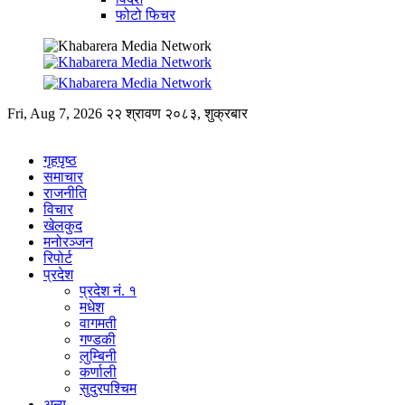
फोटो फिचर
Fri, Aug 7, 2026
२२ श्रावण २०८३, शुक्रबार
गृहपृष्ठ
समाचार
राजनीति
विचार
खेलकुद
मनोरञ्जन
रिपोर्ट
प्रदेश
प्रदेश नं. १
मधेश
वागमती
गण्डकी
लुम्बिनी
कर्णाली
सुदुरपश्चिम
अन्य