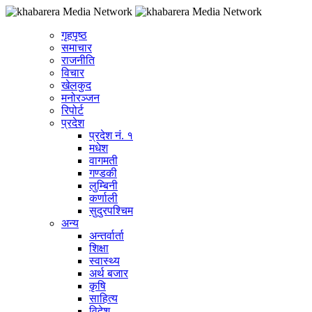
गृहपृष्ठ
समाचार
राजनीति
विचार
खेलकुद
मनोरञ्जन
रिपोर्ट
प्रदेश
प्रदेश नं. १
मधेश
वागमती
गण्डकी
लुम्बिनी
कर्णाली
सुदुरपश्चिम
अन्य
अन्तर्वार्ता
शिक्षा
स्वास्थ्य
अर्थ बजार
कृषि
साहित्य
विदेश