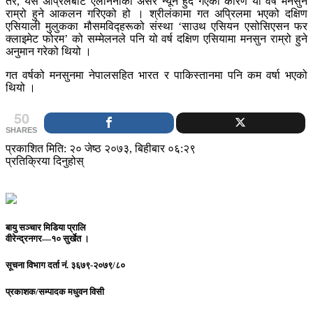
तर, यसै अपि्रलबाट एलनिनोको असर न्यून हुँदै गएका कारण यो वर्ष मनसुन
राम्रो हुने आकलन गरिएको हो । श्रीलंकामा गत अपि्रलमा भएको दक्षिण
एसियाली मुलुकका मौसमविद्हरूको संस्था ‘साउथ एसियन एसोसिएसन फर
क्लाइमेट फोरम’ को सम्मेलनले पनि यो वर्ष दक्षिण एसियामा मनसुन राम्रो हुने
अनुमान गरेको थियो ।
गत वर्षको मनसुनमा नेपालसहित भारत र पाकिस्तानमा पनि कम वर्षा भएको
थियो ।
50
SHARES
प्रकाशित मिति: २० जेष्ठ २०७३, बिहीबार ०६:२९
प्रतिक्रिया दिनुहोस्
बायु सञ्चार मिडिया प्रालि
वीरेन्द्रनगर—१० सुर्खेत ।
सूचना विभाग दर्ता नं.
३६७९-२०७९/८०
प्रकाशक/सम्पादक
मधुवन विसी