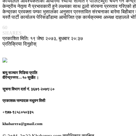
कार्यदलले आवश्यकताका आधारमा स्थायी समिति र पोलिटब्युरो चयन गर्न केन्द्
केन्द्रीय नेतृत्व नै प्रभावकारी हुने लक्ष्यका साथ ठूलो संरचना प्रस्ताव गरिएको ह
केन्द्रका प्रवक्ता पम्फा भुसालका अनुसार प्रस्तावित संरचनाका बारेमा बिहीबार
यस्तै पार्टी कार्यालय पेरिसडाँडामा आयोजित एक कार्यक्रममा अध्यक्ष दाहालले
60
SHARES
प्रकाशित मिति: १९ जेष्ठ २०७३, बुधबार २०:३७
प्रतिक्रिया दिनुहोस्
बायु सञ्चार मिडिया प्रालि
वीरेन्द्रनगर—१० सुर्खेत ।
सूचना विभाग दर्ता नं.
३६७९-२०७९/८०
प्रकाशक/सम्पादक
मधुवन विसी
+९७७-९८५८०५०३३५
khabarera@gmail.com
© २०१६-२०२२ Khabarera.com सर्वाधिकार सुरक्षित