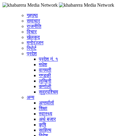
गृहपृष्ठ
समाचार
राजनीति
विचार
खेलकुद
मनोरञ्जन
रिपोर्ट
प्रदेश
प्रदेश नं. १
मधेश
वागमती
गण्डकी
लुम्बिनी
कर्णाली
सुदुरपश्चिम
अन्य
अन्तर्वार्ता
शिक्षा
स्वास्थ्य
अर्थ बजार
कृषि
साहित्य
विदेश