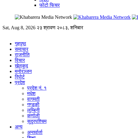
फोटो फिचर
Sat, Aug 8, 2026
२३ श्रावण २०८३, शनिबार
गृहपृष्ठ
समाचार
राजनीति
विचार
खेलकुद
मनोरञ्जन
रिपोर्ट
प्रदेश
प्रदेश नं. १
मधेश
वागमती
गण्डकी
लुम्बिनी
कर्णाली
सुदुरपश्चिम
अन्य
अन्तर्वार्ता
शिक्षा