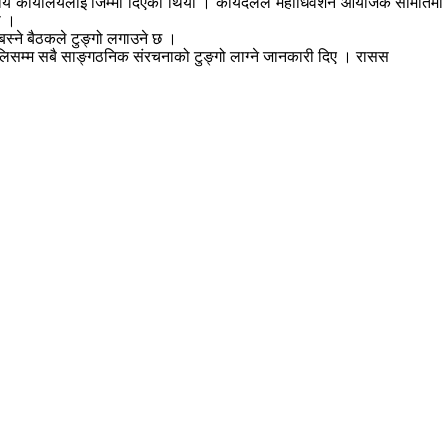
रीय कार्यालयलाई जिम्मा दिएको थियो । कार्यदलले महाधिवेशन आयोजक समितिमा ९९९
ो ।
 बस्ने बैठकले टुङ्गो लगाउने छ ।
 भोलिसम्म सबै साङ्गठनिक संरचनाको टुङ्गो लाग्ने जानकारी दिए । रासस