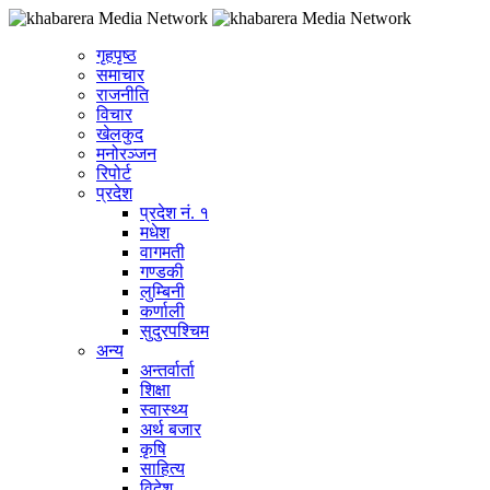
गृहपृष्ठ
समाचार
राजनीति
विचार
खेलकुद
मनोरञ्जन
रिपोर्ट
प्रदेश
प्रदेश नं. १
मधेश
वागमती
गण्डकी
लुम्बिनी
कर्णाली
सुदुरपश्चिम
अन्य
अन्तर्वार्ता
शिक्षा
स्वास्थ्य
अर्थ बजार
कृषि
साहित्य
विदेश