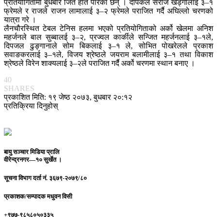
प्रतियोगितामा बुधबार जित हात पारेका छन् । दीपकले सरोज खड्गीलाई ३–१
फ्रेमले र राजले राजन लामालाई ३–२ फ्रेमले पराजित गर्दै अघिल्लो चरणको
यात्रा गरे ।
लैनचौरस्थित टेबल टेनिस हलमा भएको प्रतियोगिताको अर्को खेलमा अनिश
महर्जनले बाल सुब्बालई ३–२, प्रज्वल कार्कीले सन्जित महर्जनलाई ३–१ले,
दिपजल ढुङ्गानाले सोम बिकलाई ३–१ ले, सोभित पोखरेलले प्रकाश
सवाङकरलाई ३–१ले, विजय श्रेष्ठले जयराम बलामीलाई ३–१ तथा विकाश
श्रेष्ठले विरेन शाक्यलाई ३–२ले पराजित गर्दै अर्को चरणमा स्थान बनाए ।
40
SHARES
प्रकाशित मिति: १९ जेष्ठ २०७३, बुधबार २०:१२
प्रतिक्रिया दिनुहोस्
बायु सञ्चार मिडिया प्रालि
वीरेन्द्रनगर—१० सुर्खेत ।
सूचना विभाग दर्ता नं.
३६७९-२०७९/८०
प्रकाशक/सम्पादक
मधुवन विसी
+९७७-९८५८०५०३३५