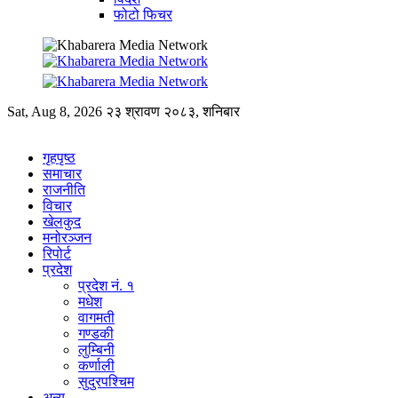
फोटो फिचर
Sat, Aug 8, 2026
२३ श्रावण २०८३, शनिबार
गृहपृष्ठ
समाचार
राजनीति
विचार
खेलकुद
मनोरञ्जन
रिपोर्ट
प्रदेश
प्रदेश नं. १
मधेश
वागमती
गण्डकी
लुम्बिनी
कर्णाली
सुदुरपश्चिम
अन्य