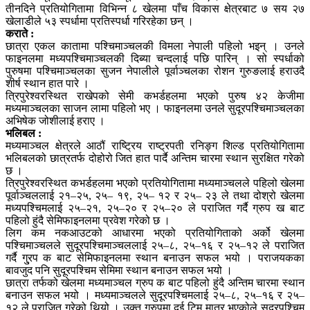
तीनदिने प्रतियोगितामा विभिन्न ८ खेलमा पाँच विकास क्षेत्रबाट ७ सय २७
खेलाडीले ५३ स्पर्धामा प्रतिस्पर्धा गरिरहेका छन् ।
कराते :
छात्रा एकल कातामा पश्चिमाञ्चलकी विमला नेपाली पहिलो भइन् । उनले
फाइनलमा मध्यपश्चिमाञ्चलकी दिब्या चन्दलाई पछि पारिन् । सो स्पर्धाको
पुरुषमा पश्चिमाञ्चलका सुजन नेपालीले पूर्वाञ्चलका रोशन गुरुङलाई हराउदै
शीर्ष स्थान हात पारे ।
त्रिपुरेश्वरस्थित राखेपको सेमी कभर्डहलमा भएको पुरुष ४२ केजीमा
मध्यमाञ्चलका साजन लामा पहिलो भए । फाइनलमा उनले सुदूरपश्चिमाञ्चलका
अभिषेक जोशीलाई हराए ।
भलिबल :
मध्यमाञ्चल क्षेत्रले आठौं राष्ट्रिय राष्ट्रपती रनिङ्ग शिल्ड प्रतियोगितामा
भलिबलको छात्रतर्फ दोहोरो जित हात पार्दै अन्तिम चारमा स्थान सुरक्षित गरेको
छ ।
त्रिपुरेश्वरस्थित कभर्डहलमा भएको प्रतियोगितामा मध्यमाञ्चलले पहिलो खेलमा
पूर्वाञ्चललाई २१–२५, २५– १९, २५– १२ र २५– २३ ले तथा दोश्रो खेलमा
मध्यपश्चिमलाई २५–२१, २५–२० र २५–२० ले पराजित गर्दै ग्रुप ख बाट
पहिलो हुंदै सेमिफाइनलमा प्रवेश गरेको छ ।
लिग कम नकआउटको आधारमा भएको प्रतियोगिताको अर्को खेलमा
पश्चिमाञ्चलले सुदूरपश्चिमाञ्चललाई २५–८, २५–१६ र २५–१२ ले पराजित
गर्दै गु्रप क बाट सेमिफाइनलमा स्थान बनाउन सफल भयो । पराजयकका
बावजुद पनि सुदूरपश्चिम सेमिमा स्थान बनाउन सफल भयो ।
छात्रा तर्फको खेलमा मध्यमाञ्चल ग्रुप क बाट पहिलो हुंदै अन्तिम चारमा स्थान
बनाउन सफल भयो । मध्यमाञ्चलले सुदूरपश्चिमलाई २५–८, २५–१६ र २५–
१२ ले पराजित गरेको थियो । उक्त ग्रुपमा दुई टिम मात्र भएकोले सुदूरपश्चिम