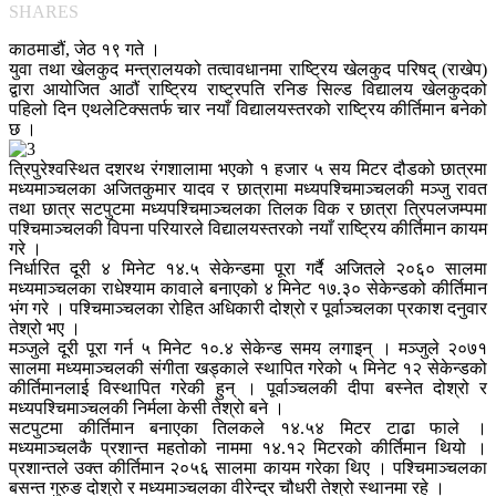
SHARES
काठमाडौं, जेठ १९ गते ।
युवा तथा खेलकुद मन्त्रालयको तत्वावधानमा राष्ट्रिय खेलकुद परिषद् (राखेप)
द्वारा आयोजित आठौं राष्ट्रिय राष्ट्रपति रनिङ सिल्ड विद्यालय खेलकुदको
पहिलो दिन एथलेटिक्सतर्फ चार नयाँ विद्यालयस्तरको राष्ट्रिय कीर्तिमान बनेको
छ ।
त्रिपुरेश्वस्थित दशरथ रंगशालामा भएको १ हजार ५ सय मिटर दौडको छात्रमा
मध्यमाञ्चलका अजितकुमार यादव र छात्रामा मध्यपश्चिमाञ्चलकी मञ्जु रावत
तथा छात्र सटपुटमा मध्यपश्चिमाञ्चलका तिलक विक र छात्रा त्रिपलजम्पमा
पश्चिमाञ्चलकी विपना परियारले विद्यालयस्तरको नयाँ राष्ट्रिय कीर्तिमान कायम
गरे ।
निर्धारित दूरी ४ मिनेट १४.५ सेकेन्डमा पूरा गर्दै अजितले २०६० सालमा
मध्यमाञ्चलका राधेश्याम कावाले बनाएको ४ मिनेट १७.३० सेकेन्डको कीर्तिमान
भंग गरे । पश्चिमाञ्चलका रोहित अधिकारी दोश्रो र पूर्वाञ्चलका प्रकाश दनुवार
तेश्रो भए ।
मञ्जुले दूरी पूरा गर्न ५ मिनेट १०.४ सेकेन्ड समय लगाइन् । मञ्जुले २०७१
सालमा मध्यमाञ्चलकी संगीता खड्काले स्थापित गरेको ५ मिनेट १२ सेकेन्डको
कीर्तिमानलाई विस्थापित गरेकी हुन् । पूर्वाञ्चलकी दीपा बस्नेत दोश्रो र
मध्यपश्चिमाञ्चलकी निर्मला केसी तेश्रो बने ।
सटपुटमा कीर्तिमान बनाएका तिलकले १४.५४ मिटर टाढा फाले ।
मध्यमाञ्चलकै प्रशान्त महतोको नाममा १४.१२ मिटरको कीर्तिमान थियो ।
प्रशान्तले उक्त कीर्तिमान २०५६ सालमा कायम गरेका थिए । पश्चिमाञ्चलका
बसन्त गुरुङ दोश्रो र मध्यमाञ्चलका वीरेन्द्र चौधरी तेश्रो स्थानमा रहे ।