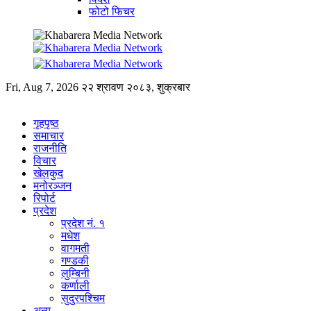
फोटो फिचर
Fri, Aug 7, 2026
२२ श्रावण २०८३, शुक्रबार
गृहपृष्ठ
समाचार
राजनीति
विचार
खेलकुद
मनोरञ्जन
रिपोर्ट
प्रदेश
प्रदेश नं. १
मधेश
वागमती
गण्डकी
लुम्बिनी
कर्णाली
सुदुरपश्चिम
अन्य