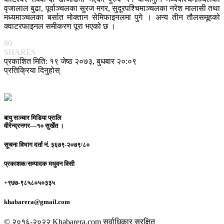
वृजालाल बुढा, पूर्वाञ्चलका सुरज मगर, सुदूरपश्चिमाञ्चलका नरेश मालासी तथा
मध्यमाञ्चलका बर्सात मोक्तान सेमिफाइनलमा पुगे । अन्य तीन तौलसमूहको
क्वाटरफाइनल समीकरण पूरा भएको छ ।
80
SHARES
प्रकाशित मिति: १९ जेष्ठ २०७३, बुधबार २०:०९
प्रतिक्रिया दिनुहोस्
बायु सञ्चार मिडिया प्रालि
वीरेन्द्रनगर—१० सुर्खेत ।
सूचना विभाग दर्ता नं.
३६७९-२०७९/८०
प्रकाशक/सम्पादक
मधुवन विसी
+९७७-९८५८०५०३३५
khabarera@gmail.com
© २०१६-२०२२ Khabarera.com सर्वाधिकार सुरक्षित