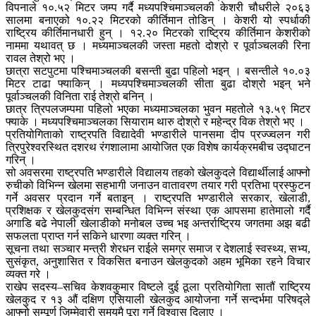
विपनाले १०.५२ मिटर जम्प गर्दै मध्यपश्चिमाञ्चलकी केशरी चौधरीले २०६३
सालमा बनाएको १०.२२ मिटरको कीर्तिमान तोडिन् । केशरी यो स्पर्धाकी
राष्ट्रिय कीर्तिमानधारी हुन् । १२.२० मिटरको राष्ट्रिय कीर्तिमान केशरीको
नाममा यथावत् छ । मध्यमाञ्चलकी जस्ता महतो दोश्रो र पूर्वाञ्चलकी रिना
रावल तेश्रो भए ।
छात्रा सटपुटमा पश्चिमाञ्चलकी बसन्ती बुढा पहिलो भइन् । बसन्तीले १०.०३
मिटर टाढा फ्याकिन् । मध्यपश्चिमाञ्चलकी सीता बुढा दोश्रो भइन् भने
पूर्वाञ्चलकी विनिता राई तेश्रो बनिन् ।
छात्र त्रिपलजम्पमा पहिलो भएका मध्यमाञ्चलका भुवन महतोले १३.५९ मिटर
फ्याके । मध्यपश्चिमाञ्चलका सियाराम थारु दोश्रो र महेन्द्र विक तेश्रो भए ।
प्रतियोगिताको राष्ट्रपति विद्यादेवी भण्डारीले पानसमा दीप प्रज्ज्वलन गरी
त्रिपुरेश्वरस्थित दशरथ रंगशालामा आयोजित एक विशेष कार्यक्रमबीच उद्घाटन
गरिन् ।
सो अवसरमा राष्ट्रपति भण्डारीले विद्यालय तहको खेलकुदले विद्यार्थीलाई आफ्नो
रुचीको विभिन्न खेलमा सहभागी जनाउन वातावरण तयार गरी प्रतिभा प्रस्फुटन
गर्ने अवसर प्रदान गर्ने बताइन् । राष्ट्रपति भण्डारीले सरकार, खेलाडी,
प्रशिक्षक र खेलकुदसंग सम्बन्धित विभिन्न संस्था एक आपसमा हातेमालो गर्दै
अगाडि बढे नेपाली खेलाडीको मनोबल उच्च भइ अन्तर्राष्ट्रिय जगतमा अझ बढी
सफलता प्राप्त गर्न सकिने धारणा व्यक्त गरिन् ।
सूचना तथा सञ्चार मन्त्री शेरधन राईले समग्र समाज र देशलाई स्वस्थ्य, सभ्य,
सुसंकृत, अनुशासित र विकसित बनाउन खेलकुदको अहम भूमिका रहने विचार
व्यक्त गरे ।
राखेप सदस्य–सचिव केशवकुमार विष्टले दुई ठूला प्रतियोगिता सातौं राष्ट्रिय
खेलकुद र १३ औं दक्षिण एसियाली खेलकुद आयोजना गर्ने सन्दर्भमा परिषद्ले
आफ्नो सम्पूर्ण जिम्मेवारी समयमै पूरा गर्ने विश्वास दिलाए ।