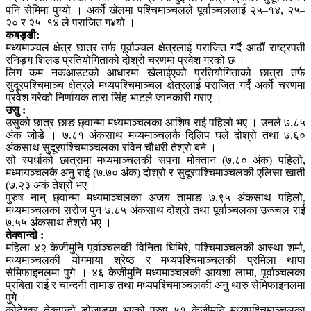
पनि सेमिमा पुग्यो । अर्को खेलमा पश्चिमाञ्चलले पूर्वाञ्चललाई २५–१४, २५–
२० र २५–१४ ले पराजित ग¥यो ।
कबड्डी:
मध्यमाञ्चल क्षेत्र छात्र तर्फ पूर्वाञ्चल क्षेत्रलाई पराजित गर्दै आठौं राष्ट्रपती
रनिङ्ग शिलड प्रतियोगिताको दोश्रो चरणमा प्रवेश गरको छ ।
लिग कम नकआउटको आधारमा खेलाईएको प्रतियोगिताको छात्रा तर्फ
सुदूरपश्चिमाञ्च क्षेत्रले मध्यपश्चिमाञ्चल क्षेत्रलाई पराजित गर्दै अर्को चरणमा
प्रवेश गरेको निर्णायक तारा सिंह भाटले जानकारी गराए ।
उसु :
उसुको छात्र छाङ छ्वान्मा मध्यमाञ्चलका आशिष राई पहिलो भए । उनले ७.८५
अंक जोडे । ७.८१ अंकसाथ मध्यमाञ्चलकै दिलिप घले दोश्रो तथा ७.६०
अंकसाथ सुदूरपश्चिमाञ्चलका रविन चौधरी तेश्रो बने ।
सो स्पर्धाको छात्रामा मध्यमाञ्चलकी सपना मोक्तान (७.८० अंक) पहिलो,
मध्मायञ्चलकै अनु राई (७.७० अंक) दोश्रो र सुदूरपश्चिमाञ्चलकी एलिसा खाती
(७.२३ अंकं तेश्रो भए ।
पुरुष नान् छ्वान्मा मध्यमाञ्चलका अजय तामाङ ७.९५ अंकसाथ पहिलो,
मध्यमाञ्चलका सरोज पुन ७.८५ अंकसाथ दोश्रो तथा पूर्वाञ्चलका उज्ज्वल राई
७.५५ अंकसाथ तेश्रो भए ।
तेक्वान्दो :
महिला ४२ केजीमुनि पूर्वाञ्चलकी विनिता घिमिरे, पश्चिमाञ्चलकी आस्था शर्मा,
मध्यमाञ्चलकी योगमाया श्रेष्ठ र मध्यपश्चिमाञ्चलकी प्रमिला थापा
सेमिफाइनलमा पुगे । ४६ केजीमुनि मध्यमाञ्चलकी आयशा लामा, पूर्वाञ्चलका
प्रबिता राई र चान्दनी तामाङ तथा मध्यपश्चिमाञ्चलकी अनु थारु सेमिफाइनलमा
पुगे ।
कोटेश्वर तेक्वान्दो डोजाङमा भएको पुरुष ५१ केजीमुनि मध्यपश्चिमाञ्चलका