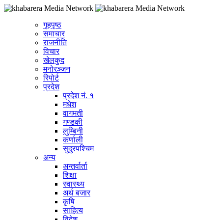
गृहपृष्ठ
समाचार
राजनीति
विचार
खेलकुद
मनोरञ्जन
रिपोर्ट
प्रदेश
प्रदेश नं. १
मधेश
वागमती
गण्डकी
लुम्बिनी
कर्णाली
सुदुरपश्चिम
अन्य
अन्तर्वार्ता
शिक्षा
स्वास्थ्य
अर्थ बजार
कृषि
साहित्य
विदेश