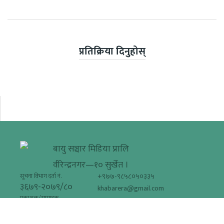
प्रतिक्रिया दिनुहोस्
बायु सञ्चार मिडिया प्रालि
वीरेन्द्रनगर—१० सुर्खेत ।
+९७७-९८५८०५०३३५
सूचना विभाग दर्ता नं.
३६७९-२०७९/८०
khabarera@gmail.com
प्रकाशक/सम्पादक
मधुवन विसी