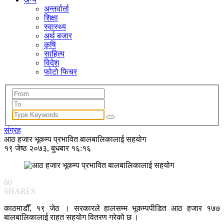
अन्तर्वार्ता
शिक्षा
स्वास्थ्य
अर्थ बजार
कृषि
साहित्य
विदेश
फोटो फिचर
संग्रह
आठ हजार भूकम्प प्रभावित बालबालिकालाई सहयोग
१९ जेष्ठ २०७३, बुधबार १६:१६
60
SHARES
काठमाडौँ, १९ जेठ । सरकारले हालसम्म भूकम्पपीडित आठ हजार १७७
बालबालिकालाई राहत सहयोग वितरण गरेको छ ।