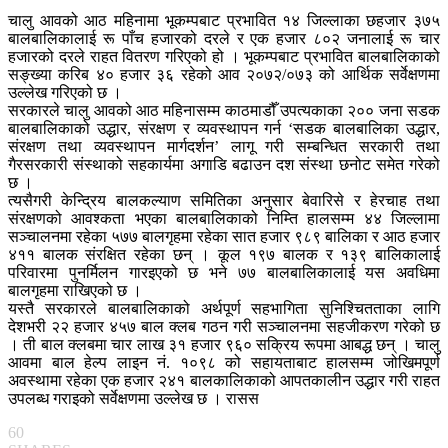
चालु आवको आठ महिनामा भूकम्पबाट प्रभावित १४ जिल्लाका छहजार ३७५
बालबालिकालाई रू पाँच हजारको दरले र एक हजार ८०२ जनालाई रू चार
हजारको दरले राहत वितरण गरिएको हो । भूकम्पबाट प्रभावित बालबालिकाको
सङ्ख्या करिब ४० हजार ३६ रहेको आव २०७२/०७३ को आर्थिक सर्वेक्षणमा
उल्लेख गरिएको छ ।
सरकारले चालु आवको आठ महिनासम्म काठमाडौँ उपत्यकाका २०० जना सडक
बालबालिकाको उद्धार, संरक्षण र व्यवस्थापन गर्न ‘सडक बालबालिका उद्धार,
संरक्षण तथा व्यवस्थापन मार्गदर्शन’ लागू गरी सम्बन्धित सरकारी तथा
गैरसरकारी संस्थाको सहकार्यमा अगाडि बढाउन दश संस्था छनोट समेत गरेको
छ ।
त्यसैगरी केन्द्रिय बालकल्याण समितिका अनुसार बेवारिसे र हेरचाह तथा
संरक्षणको आवश्कता भएका बालबालिकाको निम्ति हालसम्म ४४ जिल्लामा
सञ्चालनमा रहेका ५७७ बालगृहमा रहेका सात हजार ९८९ बालिका र आठ हजार
४११ बालक संरक्षित रहेका छन् । कूल १९७ बालक र १३९ बालिकालाई
परिवारमा पुनर्मिलन गारइएको छ भने ७७ बालबालिकालाई यस अवधिमा
बालगृहमा राखिएको छ ।
यस्तै सरकारले बालबालिकाको अर्थपूर्ण सहभागिता सुनिश्चितताका लागि
देशभरी २२ हजार ४५७ बाल क्लब गठन गरी सञ्चालनमा सहजीकरण गरेको छ
। ती बाल क्लबमा चार लाख ३१ हजार ९६० सक्रिय रूपमा आबद्ध छन् । चालु
आवमा बाल हेल्प लाइन नं. १०९८ को सहायताबाट हालसम्म जोखिमपूर्ण
अवस्थामा रहेका एक हजार २४१ बालकालिकाको आपतकालीन उद्धार गरी राहत
उपलब्ध गराइको सर्वेक्षणमा उल्लेख छ । रासस
60