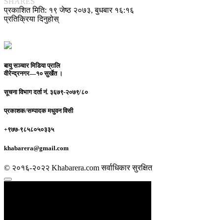
SHARES
प्रकाशित मिति: १९ जेष्ठ २०७३, बुधबार १६:१६
प्रतिक्रिया दिनुहोस्
बायु सञ्चार मिडिया प्रालि
वीरेन्द्रनगर—१० सुर्खेत ।
सूचना विभाग दर्ता नं.
३६७९-२०७९/८०
प्रकाशक/सम्पादक
मधुवन विसी
+९७७-९८५८०५०३३५
khabarera@gmail.com
© २०१६-२०२२ Khabarera.com सर्वाधिकार सुरक्षित