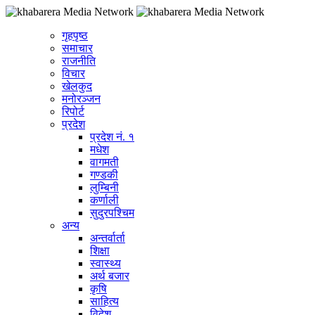
गृहपृष्ठ
समाचार
राजनीति
विचार
खेलकुद
मनोरञ्जन
रिपोर्ट
प्रदेश
प्रदेश नं. १
मधेश
वागमती
गण्डकी
लुम्बिनी
कर्णाली
सुदुरपश्चिम
अन्य
अन्तर्वार्ता
शिक्षा
स्वास्थ्य
अर्थ बजार
कृषि
साहित्य
विदेश