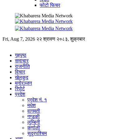
फोटो फिचर
Fri, Aug 7, 2026
२२ श्रावण २०८३, शुक्रबार
गृहपृष्ठ
समाचार
राजनीति
विचार
खेलकुद
मनोरञ्जन
रिपोर्ट
प्रदेश
प्रदेश नं. १
मधेश
वागमती
गण्डकी
लुम्बिनी
कर्णाली
सुदुरपश्चिम
अन्य