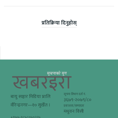
प्रतिक्रिया दिनुहोस्
सूचना विभाग दर्ता नं.
बायु सञ्चार मिडिया प्रालि
३६७९-२०७९/८०
वीरेन्द्रनगर—१० सुर्खेत ।
प्रकाशक/सम्पादक
मधुवन विसी
+९७७-९८५८०५०३३५