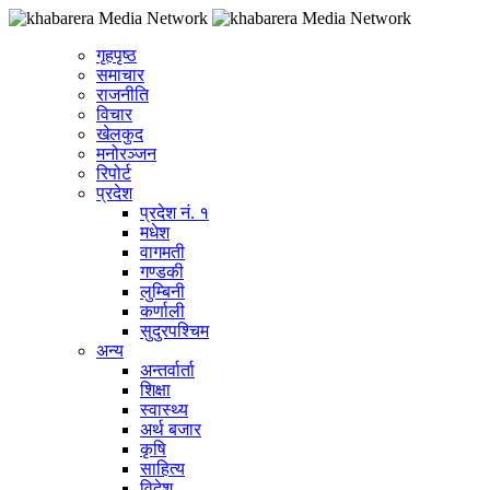
गृहपृष्ठ
समाचार
राजनीति
विचार
खेलकुद
मनोरञ्जन
रिपोर्ट
प्रदेश
प्रदेश नं. १
मधेश
वागमती
गण्डकी
लुम्बिनी
कर्णाली
सुदुरपश्चिम
अन्य
अन्तर्वार्ता
शिक्षा
स्वास्थ्य
अर्थ बजार
कृषि
साहित्य
विदेश