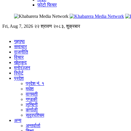
फोटो फिचर
Fri, Aug 7, 2026
२२ श्रावण २०८३, शुक्रबार
गृहपृष्ठ
समाचार
राजनीति
विचार
खेलकुद
मनोरञ्जन
रिपोर्ट
प्रदेश
प्रदेश नं. १
मधेश
वागमती
गण्डकी
लुम्बिनी
कर्णाली
सुदुरपश्चिम
अन्य
अन्तर्वार्ता
शिक्षा