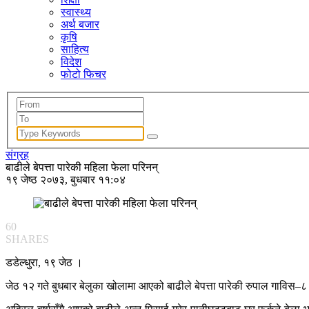
स्वास्थ्य
अर्थ बजार
कृषि
साहित्य
विदेश
फोटो फिचर
संग्रह
बाढीले बेपत्ता पारेकी महिला फेला परिनन्
१९ जेष्ठ २०७३, बुधबार ११:०४
60
SHARES
डडेल्धुरा, १९ जेठ ।
जेठ १२ गते बुधबार बेलुका खोलामा आएको बाढीले बेपत्ता पारेकी रुपाल गाविस–८