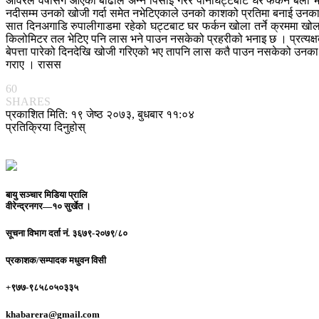
अविरल वर्षासँगै आएको बाढीले अन्न पिसाई गरेर पानीघट्टबाट घर फर्कने बेला 
नदीसम्म उनको खोजी गर्दा समेत नभेटिएकाले उनको काशको प्रतिमा बनाई उनक
सात दिनअगाडि रुपालीगाडमा रहेको घट्टबाट घर फर्कन खोला तर्ने क्रममा खोला
किलोमिटर तल भेटिए पनि लास भने पाउन नसकेको प्रहरीको भनाइ छ । प्रत्यक्ष
बेपत्ता पारेको दिनदेखि खोजी गरिएको भए तापनि लास कतै पाउन नसकेको उनका आ
गराए । रासस
60
SHARES
प्रकाशित मिति: १९ जेष्ठ २०७३, बुधबार ११:०४
प्रतिक्रिया दिनुहोस्
बायु सञ्चार मिडिया प्रालि
वीरेन्द्रनगर—१० सुर्खेत ।
सूचना विभाग दर्ता नं.
३६७९-२०७९/८०
प्रकाशक/सम्पादक
मधुवन विसी
+९७७-९८५८०५०३३५
khabarera@gmail.com