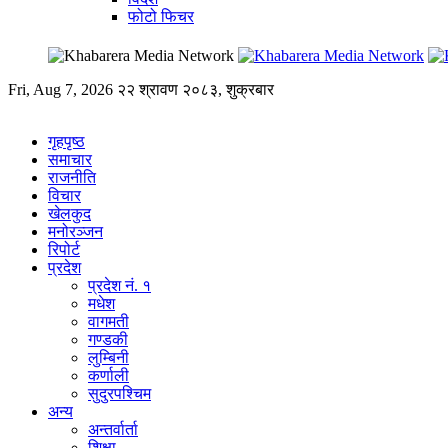
फोटो फिचर
Fri, Aug 7, 2026
२२ श्रावण २०८३, शुक्रबार
गृहपृष्ठ
समाचार
राजनीति
विचार
खेलकुद
मनोरञ्जन
रिपोर्ट
प्रदेश
प्रदेश नं. १
मधेश
वागमती
गण्डकी
लुम्बिनी
कर्णाली
सुदुरपश्चिम
अन्य
अन्तर्वार्ता
शिक्षा