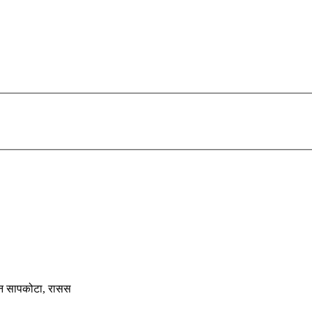
रोशन सापकोटा, रासस