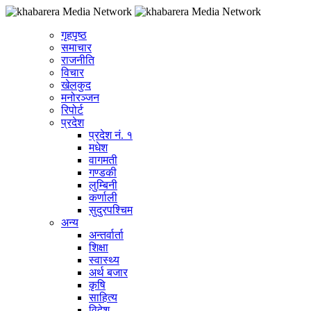
गृहपृष्ठ
समाचार
राजनीति
विचार
खेलकुद
मनोरञ्जन
रिपोर्ट
प्रदेश
प्रदेश नं. १
मधेश
वागमती
गण्डकी
लुम्बिनी
कर्णाली
सुदुरपश्चिम
अन्य
अन्तर्वार्ता
शिक्षा
स्वास्थ्य
अर्थ बजार
कृषि
साहित्य
विदेश