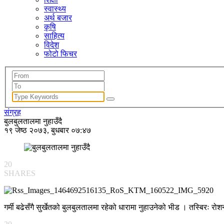
स्वास्थ्य
अर्थ बजार
कृषि
साहित्य
विदेश
फोटो फिचर
संग्रह
बुलबुलतालमा नुहाउँदै
१९ जेष्ठ २०७३, बुधबार ०७:४७
20
SHARES
गर्मी बढेसँगै सुर्खेतको बुलबुलतालमा रहेको धारामा नुहाउनेको भीड । तस्बिरः 