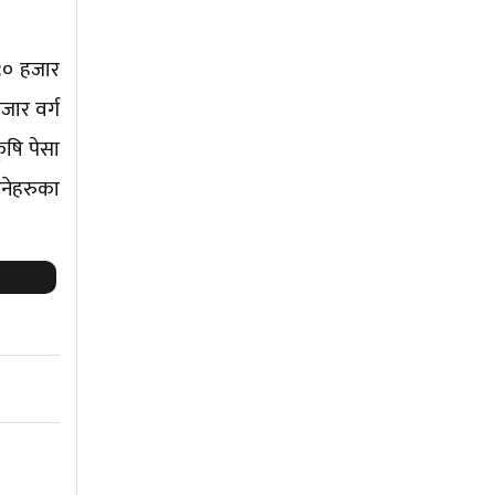
९० हजार
जार वर्ग
ृषि पेसा
हनेहरुका