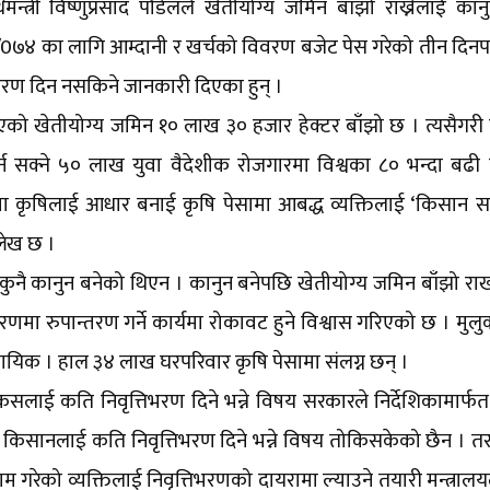
्त्री विष्णुप्रसाद पौडेलले खेतीयोग्य जमिन बाँझो राख्नेलाई का
७४ का लागि आम्दानी र खर्चको विवरण बजेट पेस गरेको तीन दिनप
्तिभरण दिन नसकिने जानकारी दिएका हुन् ।
िएको खेतीयोग्य जमिन १० लाख ३० हजार हेक्टर बाँझो छ । त्यसैगरी
्न सक्ने ५० लाख युवा वैदेशीक रोजगारमा विश्वका ८० भन्दा बढी
ा कृषिलाई आधार बनाई कृषि पेसामा आबद्ध व्यक्तिलाई ‘किसान 
्लेख छ ।
 कुनै कानुन बनेको थिएन । कानुन बनेपछि खेतीयोग्य जमिन बाँझो रा
मा रुपान्तरण गर्ने कार्यमा रोकावट हुने विश्वास गरिएको छ । मुल
ायिक । हाल ३४ लाख घरपरिवार कृषि पेसामा संलग्न छन् ।
ई कति निवृत्तिभरण दिने भन्ने विषय सरकारले निर्देशिकामार्फत 
तो किसानलाई कति निवृत्तिभरण दिने भन्ने विषय तोकिसकेको छैन ।
ाम गरेको व्यक्तिलाई निवृत्तिभरणको दायरामा ल्याउने तयारी मन्त्रालय