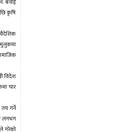
नुन बनाई
छि कृषि
 वैदेशिक
 मुलुकमा
सामाजिक
खी विदेश
ुकमा चार
तय गर्ने
 तर लगभग
ले गरेको