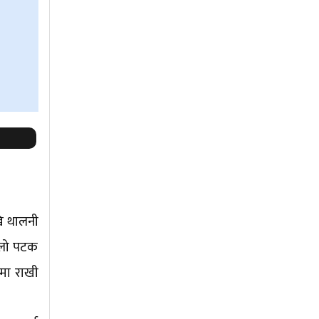
खि थालनी
हिलो पटक
नमा राखी