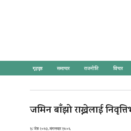
गृहपृष्ठ
समाचार
राजनीति
विचार
जमिन बाँझो राख्नेलाई निवृत्ति
१८ जेष्ठ २०७३, मंगलवार १७:०६