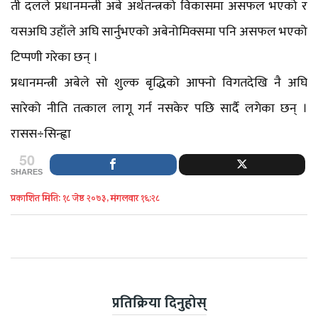
ती दलले प्रधानमन्त्री अबे अर्थतन्त्रको विकासमा असफल भएको र
यसअघि उहाँले अघि सार्नुभएको अबेनोमिक्समा पनि असफल भएको
टिप्पणी गरेका छन् ।
प्रधानमन्त्री अबेले सो शुल्क बृद्धिको आफ्नो विगतदेखि नै अघि
सारेको नीति तत्काल लागू गर्न नसकेर पछि सार्दै लगेका छन् ।
रासस÷सिन्ह्वा
50
SHARES
प्रकाशित मिति: १८ जेष्ठ २०७३, मंगलवार १६:२८
प्रतिक्रिया दिनुहोस्