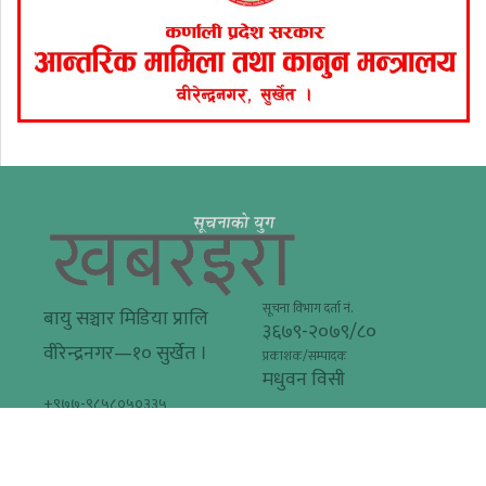
सूचना विभाग दर्ता नं.
बायु सञ्चार मिडिया प्रालि
३६७९-२०७९/८०
वीरेन्द्रनगर—१० सुर्खेत ।
प्रकाशक/सम्पादक
मधुवन विसी
+९७७-९८५८०५०३३५
khabarera@gmail.com