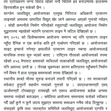
तर प्राधिकरण जग्गा विवाद रहेको भन्दै चिलिमे हव बनाउनेतर्फ हालसम्म
क्रियाशील हुन सकेको छैन ।
सान्जेन जलविद्युत् आयोजनाका प्रमुख गिरिराज अधिकारी प्रसारण
लाइनको अभावमा उत्पादित विद्युत् खेर जाने अवस्था आएको गुनासो गर्दछन्
। सोही कम्पनीले निर्माण गरिरहेको रसुवागढी जलविद्युत् आयोजना निर्माण
युद्धस्तरमा भइरहेको भएपनि प्रसारण लाइन नै जटिल देखिएको छ ।
सन् २०१८ को डिसेम्बरसम्म आयोजना सम्पन्न भए पनि प्रसारण लाइन
नहुँदा दैनिक रु एक करोड क्षति हुने प्रक्षेपण गरिएको छ । आयोजनाका
साइट इन्चार्ज नगेन्द्र ज्ञवालीले प्रसारण लाइन नबन्दा आयोजनालाई
मानसिक तनाव सुरु भएको बताए । राष्ट्रिय गौरवको आयोजनाको रुपमा
रहेको ४५६ मेगावाट क्षमताको माथिल्लो ताकाकोसी जलविद्युत् आयोजनाको
पनि अवस्था उस्तै छ । गोरखा भूकम्पका कारण क्षतिग्रस्त पहुँचमार्ग निर्माण
गर्ने विषय नै हाल प्रमुख समस्याको रुपमा देखिएको छ ।
स्थानीय काब्रे भीरमा सुरुङ बनाउने तयारी गरिएको छ । तर सरकारको
तर्फबाट हुनुपर्ने सहयोग नभएको गुनासो छ । उपप्रधानमन्त्री एवम्
ऊर्जामन्त्री टोपबहादुर रायमाझी भने एकाध आयोजनामा बाहेक अन्यमा
समस्या नरहेको बताउछन् । चमेलिया आयोजना समस्यामा फसेको स्वीकार
गर्दै उहाँ कुनै न कुनै उपाय सुझाएर समस्या समाधान गर्नेमा जोड दिनुहुन्छ ।
संसद्को कृषि तथा जलस्रोत समितिले जलविद्युत् आयोजनाको प्रगति र