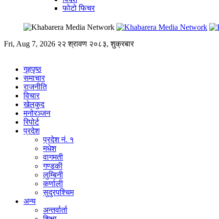
फोटो फिचर
Fri, Aug 7, 2026
२२ श्रावण २०८३, शुक्रबार
गृहपृष्ठ
समाचार
राजनीति
विचार
खेलकुद
मनोरञ्जन
रिपोर्ट
प्रदेश
प्रदेश नं. १
मधेश
वागमती
गण्डकी
लुम्बिनी
कर्णाली
सुदुरपश्चिम
अन्य
अन्तर्वार्ता
शिक्षा