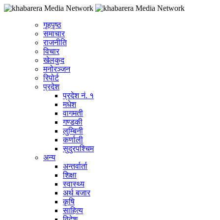
गृहपृष्ठ
समाचार
राजनीति
विचार
खेलकुद
मनोरञ्जन
रिपोर्ट
प्रदेश
प्रदेश नं. १
मधेश
वागमती
गण्डकी
लुम्बिनी
कर्णाली
सुदुरपश्चिम
अन्य
अन्तर्वार्ता
शिक्षा
स्वास्थ्य
अर्थ बजार
कृषि
साहित्य
विदेश