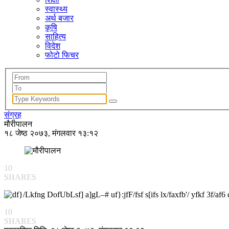
स्वास्थ्य
अर्थ बजार
कृषि
साहित्य
विदेश
फोटो फिचर
संग्रह
मौरीपालन
१८ जेष्ठ २०७३, मंगलवार १३:१२
10
SHARES
10
SHARES