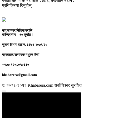
प्रकाशित मिति: १८ जेष्ठ २०७३, मंगलवार १३:१२
प्रतिक्रिया दिनुहोस्
बायु सञ्चार मिडिया प्रालि
वीरेन्द्रनगर—१० सुर्खेत ।
सूचना विभाग दर्ता नं.
३६७९-२०७९/८०
प्रकाशक/सम्पादक
मधुवन विसी
+९७७-९८५८०५०३३५
khabarera@gmail.com
© २०१६-२०२२ Khabarera.com सर्वाधिकार सुरक्षित