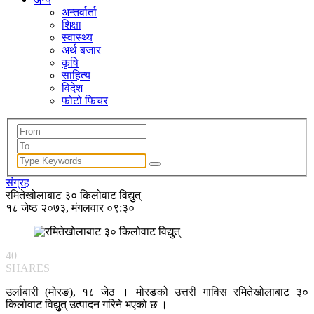
अन्तर्वार्ता
शिक्षा
स्वास्थ्य
अर्थ बजार
कृषि
साहित्य
विदेश
फोटो फिचर
संग्रह
रमितेखोलाबाट ३० किलोवाट विद्युुत्
१८ जेष्ठ २०७३, मंगलवार ०९:३०
40
SHARES
उर्लाबारी (मोरङ), १८ जेठ । मोरङको उत्तरी गाविस रमितेखोलाबाट ३०
किलोवाट विद्युुत् उत्पादन गरिने भएको छ ।