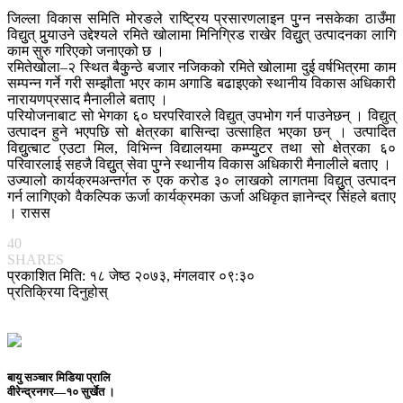
जिल्ला विकास समिति मोरङले राष्ट्रिय प्रसारणलाइन पुुग्न नसकेका ठाउँमा
विद्युुत् पुुर्‍याउने उद्देश्यले रमिते खोलामा मिनिग्रिड राखेर विद्युुत् उत्पादनका लागि
काम सुरु गरिएको जनाएको छ ।
रमितेखोला–२ स्थित बैकुुन्ठे बजार नजिकको रमिते खोलामा दुई वर्षभित्रमा काम
सम्पन्न गर्ने गरी सम्झौता भएर काम अगाडि बढाइएको स्थानीय विकास अधिकारी
नारायणप्रसाद मैनालीले बताए ।
परियोजनाबाट सो भेगका ६० घरपरिवारले विद्युत् उपभोग गर्न पाउनेछन् । विद्युत्
उत्पादन हुने भएपछि सो क्षेत्रका बासिन्दा उत्साहित भएका छन् । उत्पादित
विद्युुत्बाट एउटा मिल, विभिन्न विद्यालयमा कम्प्युुटर तथा सो क्षेत्रका ६०
परिवारलाई सहजै विद्युुत् सेवा पुुग्ने स्थानीय विकास अधिकारी मैनालीले बताए ।
उज्यालो कार्यक्रमअन्तर्गत रु एक करोड ३० लाखको लागतमा विद्युुत् उत्पादन
गर्न लागिएको वैकल्पिक ऊर्जा कार्यक्रमका ऊर्जा अधिकृत ज्ञानेन्द्र सिंहले बताए
। रासस
40
SHARES
प्रकाशित मिति: १८ जेष्ठ २०७३, मंगलवार ०९:३०
प्रतिक्रिया दिनुहोस्
बायु सञ्चार मिडिया प्रालि
वीरेन्द्रनगर—१० सुर्खेत ।