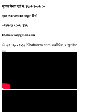
सूचना विभाग दर्ता नं.
३६७९-२०७९/८०
प्रकाशक/सम्पादक
मधुवन विसी
+९७७-९८५८०५०३३५
khabarera@gmail.com
© २०१६-२०२२ Khabarera.com सर्वाधिकार सुरक्षित