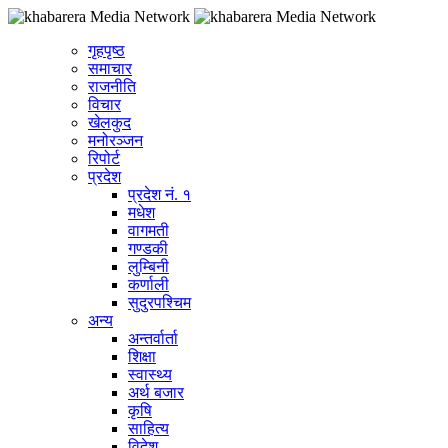
गृहपृष्ठ
समाचार
राजनीति
विचार
खेलकुद
मनोरञ्जन
रिपोर्ट
प्रदेश
प्रदेश नं. १
मधेश
वागमती
गण्डकी
लुम्बिनी
कर्णाली
सुदुरपश्चिम
अन्य
अन्तर्वार्ता
शिक्षा
स्वास्थ्य
अर्थ बजार
कृषि
साहित्य
विदेश