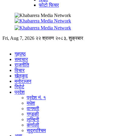
फोटो फिचर
Fri, Aug 7, 2026
२२ श्रावण २०८३, शुक्रबार
गृहपृष्ठ
समाचार
राजनीति
विचार
खेलकुद
मनोरञ्जन
रिपोर्ट
प्रदेश
प्रदेश नं. १
मधेश
वागमती
गण्डकी
लुम्बिनी
कर्णाली
सुदुरपश्चिम
अन्य