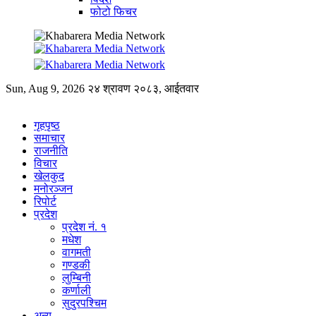
फोटो फिचर
Sun, Aug 9, 2026
२४ श्रावण २०८३, आईतवार
गृहपृष्ठ
समाचार
राजनीति
विचार
खेलकुद
मनोरञ्जन
रिपोर्ट
प्रदेश
प्रदेश नं. १
मधेश
वागमती
गण्डकी
लुम्बिनी
कर्णाली
सुदुरपश्चिम
अन्य