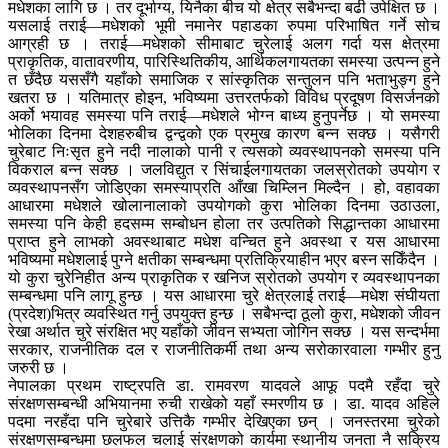
मधेशका लागि छ । तर दूर्भाग्य, यिनैका बीच यो क्षेत्र सबैभन्दा बढी उपेक्षित छ ।
यसलाई तराई—मधेशको भूमी नमानेर पहाडका रुपमा परिभाषित गर्ने सोच
आग्रही छ । तराई—मधेशको सीमाबाट चुरेलाई अलग गर्दा यस क्षेत्रमा
प्राकृतिक, वातावरणीय, पारिस्थितिकीय, आर्थिकलगायतका समस्या उत्पन्न हुने
त छँदैछ यससँगै यहाँको समाजिक र सांस्कृतिक सन्तुलन पनि भताभुङ्ग हुने
खतरा छ । यतिमात्र होइन, भविष्यमा उत्तरतर्फको विविध प्रदूषण विसर्जनको
अर्को भयावह समस्या पनि तराई—मधेशले भोग्न बाध्य हुनुपर्नेछ । यो समस्या
भोलिका दिनमा देशहरुबीच द्वन्द्वको एक प्रमुख कारण बन्न सक्छ । यसैगरी
चुरेबाट निःसृत हुने नदी नालाको पानी र त्यसको व्यवस्थापनको समस्या पनि
विकराल बन्न सक्छ । जलविद्युत र सिंचाईलगायतका जलस्रोतको उपयोग र
व्यवस्थापनसँग जोडिएका समस्याप्रति आँखा चिम्लिन मिल्दैन । हो, वहावका
आधारमा मधेशले खोलानालाको उपयोगको कुरा भोलिका दिनमा उठाउला,
समस्या पनि केही हदसम्म सम्बोधन होला तर उत्पतिको सिद्धान्तका आधारमा
प्राप्त हुने लाभको अवस्थाबाट मधेश वन्चित हुने अवस्था र यस आधारमा
भविष्यमा मधेशलाई पुग्ने क्षतीका सम्बन्धमा प्रतिक्रियाहीन भएर बस्न सकिँदैन ।
यो कुरा चुरेनिहीत अन्य प्राकृतिक र खनिज स्रोतको उपयोग र व्यवस्थापनका
सम्बन्धमा पनि लागू हुन्छ । यस आधारमा चुरे क्षेत्रलाई तराई—मधेश संघीयता
(प्रदेश)भित्र व्यवस्थित गर्नु उपयुक्त हुन्छ । सबैभन्दा ठूलो कुरा, मधेशको जीवन
रेखा अर्थात चुरे संरक्षित भए यहाँको जीवन सभ्यता जोगिन सक्छ । यस सन्दर्भमा
सरकार, राजनीतिक दल र राजनीतिकर्मी तथा अन्य सरोकारवाला गम्भीर हुनु
जरुरी छ ।
नेपालका प्रथम राष्ट्रपति डा. रामवरण यादवले आफू पदमै रहँदा चुरे
संरक्षणसम्बन्धी अभियानमा रुची राखेको यहाँ स्मरणीय छ । डा. यादव अहिले
पदमा नरहँदा पनि चुरेबारे उत्तिकै गम्भीर देखिएका छन् । जनस्तरमा चुरेको
संरक्षणसम्बन्धमा छलफल चलाई संरक्षणको कार्यमा स्थानीय जनता नै सक्रिय