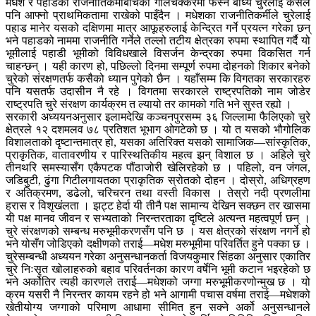
मधेश र पहाडका राजनीतिकर्मीबीचको गोलचक्करमा फस्न बाध्य चुरेलाई कसैले
पनि आफ्नो प्राथमिकतामा राखेको पाइँदैन । मधेशका राजनीतिकर्मीले चुरेलाई
पहाड मानेर यसको दक्षिणमा मात्र आफूहरुलाई केन्द्रित गर्ने प्रयत्न गरेका छन्
भने पहाडको नाममा राजनीति गर्नेले तल्लो तटीय क्षेत्रका रुपमा स्थापित गर्दै यो
भूमीलाई पहाडी भूमीको विविधखाले विसर्जन केन्द्रका रुपमा विकसित गर्न
चाहन्छन् । यही कारण हो, पछिल्लो दिनमा सम्पूर्ण रुपमा दोहनको शिकार बनेको
चुरेको संरक्षणतर्फ कसैको ध्यान पुगेको छैन । यहाँसम्म कि विगतका सरकारहरु
पनि यसतर्फ उदासीन नै रहे । विगतमा सरकारले राष्ट्रपतिको नाम जोडेर
राष्ट्रपति चुरे संरक्षण कार्यक्रम त ल्यायो तर कामको गति भने सुस्त रह्यो ।
सरकारी अध्ययनअनुसार इलामदेखि कञ्चनपुरसम्म ३६ जिल्लामा फैलिएको चुरे
क्षेत्रले १२ दशमलव ७८ प्रतिशत भूभाग ओगटेको छ । यो त यसको भौगोलिक
विशालताको दृष्टान्तमात्र हो, यसका अतिरिक्त यसको सामाजिक—सांस्कृतिक,
प्राकृतिक, वातावरणीय र पारिस्थतिकीय महत्व झन् विशाल छ । अहिले चुरे
तीनथरि समस्यासँग एकैपटक पौंठाजोरी खेलिरहेको छ । पहिलो, वन जंगल,
जडिबुटी, ढुंगा गिटीलगायतका प्राकृतिक स्रोतको दोहन । दोस्रो, अधिग्रहण
र अतिक्रमण, डढेलो, चरिचरन तथा वस्ती विकास । तेस्रो नदी प्रणलीमा
ह्रास र विशृखंलता । झट्ट हेर्दा यी तीनै पक्ष सामान्य देखिन सक्छन तर खासमा
यी पक्ष मानव जीवन र सभ्यताको निरन्तरताका दृष्टिले अत्यन्त महत्वपूर्ण छन् ।
चुरे संरक्षणको सम्बन्ध मरुभूमीकरणसँग पनि छ । यस क्षेत्रको संरक्षण नगर्ने हो
भने योसँग जोडिएको दक्षीणको तराई—मधेश मरुभूमीमा परिवर्तित हुने पक्का छ ।
चुरेसम्बन्धी अध्ययन गरेका अनुसन्धानकर्ता विजयकुमार सिंहका अनुसार एकातिर
चुरे निःसृत खोलाहरुको बहाव परिवर्तनका कारण वर्षेनि भूमी कटान भइरहेको छ
भने अर्कोतिर त्यही कारणले तराई—मधेशको जग्गा मरुभूमीकरणोन्मुख छ । यो
क्रम यसरी नै निरन्तर कायम रहने हो भने आगामी पचास वर्षमा तराई—मधेशको
खेतीयोग्य जग्गाको परिमाण आधामा सीमित हुन सक्ने अर्को अनुसन्धानले