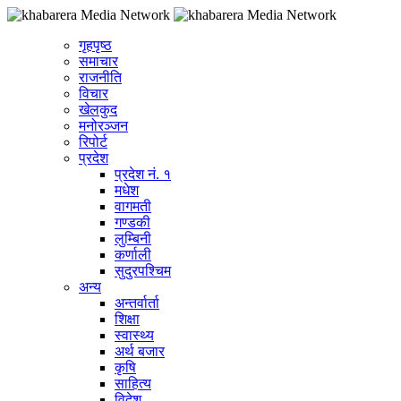
गृहपृष्ठ
समाचार
राजनीति
विचार
खेलकुद
मनोरञ्जन
रिपोर्ट
प्रदेश
प्रदेश नं. १
मधेश
वागमती
गण्डकी
लुम्बिनी
कर्णाली
सुदुरपश्चिम
अन्य
अन्तर्वार्ता
शिक्षा
स्वास्थ्य
अर्थ बजार
कृषि
साहित्य
विदेश