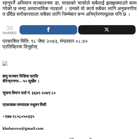
रहनुपर्ने अभियान सञ्चालनमा डा. यादवको चासोले सबैलाई झक्झक्याउने काम
गरेको छ भन्दा अस्वाभाविक नठहर्ला । उनको यो कार्य सबैका लागि अनुकरणीय
त छँदैछ सरोकारवाला सबैका लागि जिम्मेबार बन्न अभिप्रेरणामूलक पनि छ ।
30
SHARES
प्रकाशित मिति: १८ जेष्ठ २०७३, मंगलवार ०८:४०
प्रतिक्रिया दिनुहोस्
बायु सञ्चार मिडिया प्रालि
वीरेन्द्रनगर—१० सुर्खेत ।
सूचना विभाग दर्ता नं.
३६७९-२०७९/८०
प्रकाशक/सम्पादक
मधुवन विसी
+९७७-९८५८०५०३३५
khabarera@gmail.com