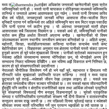
मध्य त
राईका अधिकांश जनताको खानेपानीको मुख्य स्रोत
जमिनमुनिको पानी हो । यस्तो पानी चापाकल र वोरिङ्गका माध्यमले जमिनमाथि
तानिन्छ र जनताले आफ्ना आवश्यकता पूरा गर्छन् । यस्तो पानी विगतमा करिव
बीस वर्ष पहिले, जनकपुरको जानकी मन्दिर आसपास तीस÷चालीस मिटर
मुनिबाटै प्राप्त गर्न सकिन्थ्यो तर अहिले जमिनमुनि चार सय मिटर पाइप पसाउँदा
पनि पानी प्राप्त गर्न कठीन हुन्छ । यो अवस्था जनकपुरको मात्रै होइन
आसपासका सबै जिल्लामा विद्यमान छ । यसको अर्थ हो, जमिनमुनिको पानीको
स्रोत कम हुँदैछ अर्थात विस्तारै अप्राप्य बन्दैछ । खानेपानीको यो विषम
उपलब्धताका कारण स्थानीय जनजीवन कष्टकर बनिरहेको छ । अहिले धनुषा,
महोत्तरी, सिरहा, सर्लाहीलगायतका वासिन्दा पानीका सन्दर्भमा यस्तै कष्ट
बेहोरिरहेका छन् । विज्ञहरुका अनुसार यस क्षेत्रमा पानीको यस्तो संकट उत्पन्न
हुनुको कारण हो चुरे पर्वत शृंखलाको विनाश । पानीको स्रोतको व्यवस्थापन हुन
नसक्दा अहिले जनसामान्य समस्या भोगिरहेका छन्, यो भोगाईको अन्त्य हुने
सम्भावना निकट भविष्यमा देखिँदैन । बरु भविष्य अझै विकराल बन्ने निश्चित छ,
कारण हो चुरे संरक्षणप्रतिको उदासीनता ।
नेपालको भौगोलिक विश्लेषण गर्ने हो भने यहाँ चुरे, महाभारत र हिमालय गरी
तीनथरि पर्वत शृखंलाको उपस्थिति पाउन सकिन्छ । तराई र मध्य पहाड
छुट्याउने चुरे तराई—मधेशको जीवन रेखा (लाइफ लाइन) हो । यसले यस
क्षेत्रका जनताबीच जीवन सञ्चार गरिरहेको छ । तर यसको महत्व जीवनदायिनी
हुँदाहुँदै पनि जातीय र क्षेत्रीय राजनीतिको वहस तथा आर्थिक लोभको प्रवृत्तिले
चुरे संरक्षणको विषयलाई गौण बनाइनु विडम्वनापूर्ण छ । चुरेको प्राकृतिक
सम्पदा र पारिस्थितिकीय प्रणालीको संरक्षण गर्दै दीगो विकास र वातावरणबीच
सन्तुलन कायम राख्नु जरुरी छ । तर पछिल्लो दिनमा चुरेलाई पहाड र मधेशको
सीमाका रुपमा मात्रै परिभाषित गर्ने जुन प्रयत्न भइरहेको छ त्यो घातक छ ।