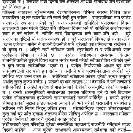
देखाएको छ । यसबाट भावी दिनमा यस क्षेत्रको आर्थिक गतिविधि पनि प्रभावित
हुने निश्चित छ ।
पछिल्ला वर्षहरुमा चुरेसम्बन्धमा देशव्यापीरुपमा विभिन्न स्तरमा विविध वहस
सञ्चालित भए तर उपलब्धि भने खासै केही हुन सकेन । राष्ट्रपतिको नाम जोडेर
सरकारले स्थापना गरेको चुरे संरक्षणसम्बन्धी समितिले प्रारम्भका दिनमा
आशलाग्दो काम गरेको देखिए पनि पछिल्ला दिनमा भने यो समितिले सन्तोषजनक
काम त गर्न सकेन नै, समिति स्वयं विवादास्पद बन्ने काम पनि भयो । चुरे
सरक्षणका दृष्टिले यो घातक अवस्था हो । चुरे संरक्षणको विषयलाई सरकारले त
‘खास एजेण्डा’ मानेन नै राजनीतिकर्मीले पनि चुरेलाई प्राथमिकतामा राखेनन् ।
यो दुखद छ । अहिले नयाँ संविधान जारी भइसकेको छ र संविधानले सात
प्रदेशको विभाजन गरेको छ । प्रदेश निर्धारणका सम्बन्धमा विगतमा
राजनीतिकर्मीले चुरेको विषय उठान नगरेर गल्ती गरेको स्वीकारोक्ति यतिखेर कुनै
न कुनै रुपमा सार्वजनिक भएको छ । प्रदेश निर्धारणको आधार चुरे बन्न
सक्नुपथर््यो तर यसो हुन सकेन र कसैको पनि प्राथमिकतामा नपरेको चुरे
उपेक्षित भएर बस्न बाध्य छ । सबैतिरको उपेक्षाका कारण चुरेको सुन्दर अनुहार
अर्थात् सुरत कुरुप बन्दैछ । यसको प्रभाव सम्पूणर््ा देशमाथि नै पर्ने सत्यलाई
स्वीकार्नैपर्छ । अहिले प्रदेश सीमाङ्कनबारे केहीको असन्तुष्टि रहेको जगजाहेर
छ । यस्तो असन्तुष्टिको सम्बोधनको प्रयास भविष्यमा हुने हो भने विद्यमान
प्रदेश सीमाङ्कनमा हेरफेरको सम्भावनालाई नकार्न सकिँदैन । यसरी प्रदेश
सीमाङ्कनको मुद्दालाई छलफलमा ल्याउने हो भने चुरेको धरातलीय यथार्थलाई
स्वीकार गरी निर्णय लिइनु उचित हुन्छ । मधेशकेन्द्रित प्रदेश सीमाङ्कनको
कुरा गर्दा चुरे पर्वत शृखंला क्षेत्रका बारेमा सोचिनु अपेक्षित छ । वास्तवमा मधेशमा
प्रदेश निर्माणको आधार नै चुरेलाई बनाइनुपर्दछ ।
संघीयताको कुरा गरिरहँदा चुरेको रणनीतिक महत्वलाई राजनीति गर्नेहरुले महत्व
दिएको पाइँदैन । आज चुरेको संरक्षणको आवश्यकता सबैभन्दा बढी तराई—