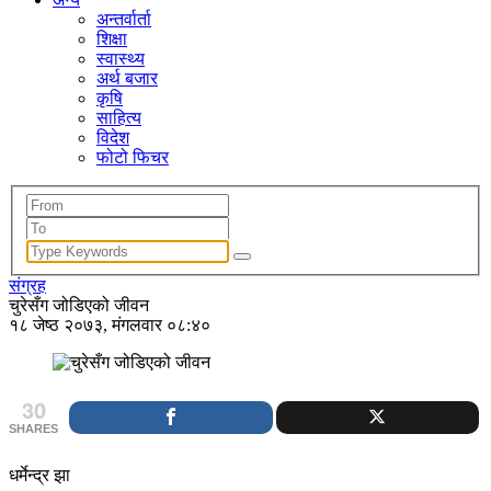
अन्तर्वार्ता
शिक्षा
स्वास्थ्य
अर्थ बजार
कृषि
साहित्य
विदेश
फोटो फिचर
संग्रह
चुरेसँग जोडिएको जीवन
१८ जेष्ठ २०७३, मंगलवार ०८:४०
30
SHARES
धर्मेन्द्र झा