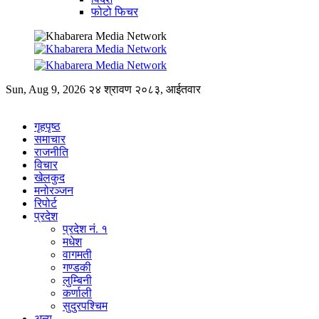
फोटो फिचर
Sun, Aug 9, 2026
२४ श्रावण २०८३, आईतवार
गृहपृष्ठ
समाचार
राजनीति
विचार
खेलकुद
मनोरञ्जन
रिपोर्ट
प्रदेश
प्रदेश नं. १
मधेश
वागमती
गण्डकी
लुम्बिनी
कर्णाली
सुदुरपश्चिम
अन्य