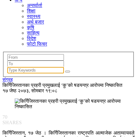
अन्तर्वार्ता
शिक्षा
स्वास्थ्य
अर्थ बजार
कृषि
साहित्य
विदेश
फोटो फिचर
संग्रह
किर्गिजिस्तानका प्रहरी प्रमुखलाई ‘कु’को षडयन्त्र आरोपमा निष्कासित
१७ जेष्ठ २०७३, सोमबार १९:०८
70
SHARES
किर्गिजिस्तान, १७ जेठ । किर्गिजिस्तानका राष्ट्रपति अल्माजेक अताम्वायवले