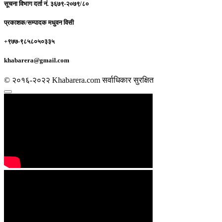
सूचना विभाग दर्ता नं.
३६७९-२०७९/८०
प्रकाशक/सम्पादक
मधुवन विसी
+९७७-९८५८०५०३३५
khabarera@gmail.com
© २०१६-२०२२ Khabarera.com सर्वाधिकार सुरक्षित