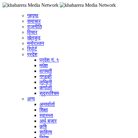
गृहपृष्ठ
समाचार
राजनीति
विचार
खेलकुद
मनोरञ्जन
रिपोर्ट
प्रदेश
प्रदेश नं. १
मधेश
वागमती
गण्डकी
लुम्बिनी
कर्णाली
सुदुरपश्चिम
अन्य
अन्तर्वार्ता
शिक्षा
स्वास्थ्य
अर्थ बजार
कृषि
साहित्य
विदेश