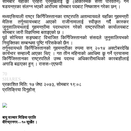
सोमबार यहाँका प्रहरी प्रमुखलाई कू (आकस्मिक सत्ता परिवर्तन) गर्ने
षडयन्त्रका संलग्न भएकोे आरोपमा सोमबार पदबाट निष्काशन गरेका छन् ।
मध्यएसियाली राष्ट्र किर्गिजिस्तानका राष्ट्रपति अताम्वायवले यहाँका गृहमन्त्री
मेलिस तर्गुनवायभबाट आएको राजीनामालाई स्वीकृत गर्दै कास्कर
जुनुसालियभलाई गृहमन्त्रीमा पदस्थापन गरेको राष्ट्रपतिको कार्यालयबाट
सोमबार जारी विज्ञप्तिमा बताइएको छ ।
पूर्व सोभियत सङ्घबाट विभाजित किर्गिजिस्तानको संसदले जुनुसालियभको
नियुक्तिका सम्बन्धमा पुष्टि गरिसकेको छैन ।
तर्गुनवायभले किर्गिजिस्तानको गृहमन्त्रीका रुपमा सन् २०१४ अक्टोबरदेखि
कार्यभार सम्हाल्दै आएका थिए । गत तीन महिनाको अवधिमा कू गर्ने प्रयासमा
किर्गिजिस्तानका राष्ट्रपतिले उच्च पदस्थ अधिकारीमाथिको कारबाहीलाई
अगाडि बढाएका हुन् । रासस÷एएफपी
70
SHARES
प्रकाशित मिति: १७ जेष्ठ २०७३, सोमबार १९:०८
प्रतिक्रिया दिनुहोस्
बायु सञ्चार मिडिया प्रालि
वीरेन्द्रनगर—१० सुर्खेत ।