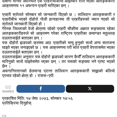
दक्षिणी भागमा अवस्थित एक प्रहरीचौकीमा आइतबार राति भएको आतङ्ककारी
आक्रमणमा ११ अफगान प्रहरी मारिएका छन् ।
प्रहरी स्रोतले सोमबार सो जानकारी दिएको छ । तालिवान आतङ्ककारी र
प्रहरीबीच भएको दोहोरो गोली हानाहानमा ती प्रहरीहरुको ज्यान गएको सो
स्रोतले जानकारी दिएको हो ।
गेरेस्क जिल्लाको वेजो क्षेत्रमा रहेको प्रहरी चौकीमा अज्ञात सङ्ख्यामा रहेका
आतङ्ककारीहरुले सो आक्रमण गरेका राष्ट्रिय प्रहरीका कमाण्डर मतुल्लाह
दउलतजाईले बताएका छन् ।
यस दोहोरो झडपको क्रममा आठ प्रहरीको मत्यु हुनुको साथै अन्य सातजना
घाइते भएका जनाइएको छ । यस आक्रमणमा परी सात प्रहरी वेपत्तासमेत भएका
दउलतजाईले बताएका छन् ।
दउलतजाईका अनुसार यस दोहोरो झडपको कारण कैयौँ तालिवान आतङ्ककारी
मारिनुको साथै घाइतेसमेत भएका छन् । तर यसको सङ्ख्या भने प्रष्ट भएको
छैन ।
अफगानिस्तानको हेलमान्ड प्रान्त तालिवान आतङ्ककारी समूहको बलियो
प्रभाव रहेको क्षेत्र हो । रासस÷एपी
60
SHARES
प्रकाशित मिति: १७ जेष्ठ २०७३, सोमबार १७:५६
प्रतिक्रिया दिनुहोस्