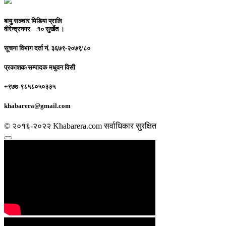
बायु सञ्चार मिडिया प्रालि
वीरेन्द्रनगर—१० सुर्खेत ।
सूचना विभाग दर्ता नं.
३६७९-२०७९/८०
प्रकाशक/सम्पादक
मधुवन विसी
+९७७-९८५८०५०३३५
khabarera@gmail.com
© २०१६-२०२२ Khabarera.com सर्वाधिकार सुरक्षित