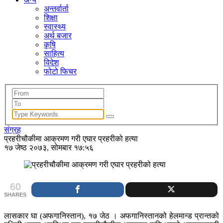
अन्तर्वार्ता
शिक्षा
स्वास्थ्य
अर्थ बजार
कृषि
साहित्य
विदेश
फोटो फिचर
संग्रह
प्रहरीचौकीमा आक्रमण गरी एघार प्रहरीको हत्या
१७ जेष्ठ २०७३, सोमबार १७:५६
60
SHARES
लासकार घा (अफगानिस्तान), १७ जेठ । अफगानिस्तानको हेलमान्ड प्रान्तको