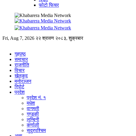
फोटो फिचर
Fri, Aug 7, 2026
२२ श्रावण २०८३, शुक्रबार
गृहपृष्ठ
समाचार
राजनीति
विचार
खेलकुद
मनोरञ्जन
रिपोर्ट
प्रदेश
प्रदेश नं. १
मधेश
वागमती
गण्डकी
लुम्बिनी
कर्णाली
सुदुरपश्चिम
अन्य