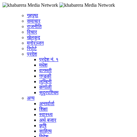
गृहपृष्ठ
समाचार
राजनीति
विचार
खेलकुद
मनोरञ्जन
रिपोर्ट
प्रदेश
प्रदेश नं. १
मधेश
वागमती
गण्डकी
लुम्बिनी
कर्णाली
सुदुरपश्चिम
अन्य
अन्तर्वार्ता
शिक्षा
स्वास्थ्य
अर्थ बजार
कृषि
साहित्य
विदेश