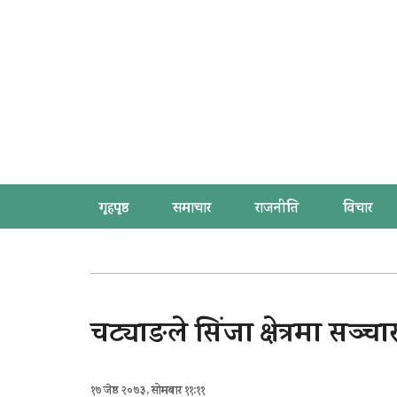
गृहपृष्ठ
समाचार
राजनीति
विचार
चट्याङले सिंजा क्षेत्रमा सञ्चा
१७ जेष्ठ २०७३, सोमबार ११:११