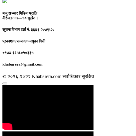
बायु सञ्चार मिडिया प्रालि
वीरेन्द्रनगर—१० सुर्खेत ।
सूचना विभाग दर्ता नं.
३६७९-२०७९/८०
प्रकाशक/सम्पादक
मधुवन विसी
+९७७-९८५८०५०३३५
khabarera@gmail.com
© २०१६-२०२२ Khabarera.com सर्वाधिकार सुरक्षित