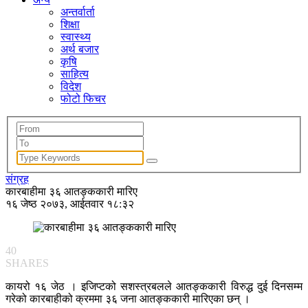
अन्तर्वार्ता
शिक्षा
स्वास्थ्य
अर्थ बजार
कृषि
साहित्य
विदेश
फोटो फिचर
संग्रह
कारबाहीमा ३६ आतङ्ककारी मारिए
१६ जेष्ठ २०७३, आईतवार १८:३२
40
SHARES
कायरो १६ जेठ । इजिप्टको सशस्त्रबलले आतङ्ककारी विरुद्ध दुई दिनसम्म
गरेको कारबाहीको क्रममा ३६ जना आतङ्ककारी मारिएका छन् ।