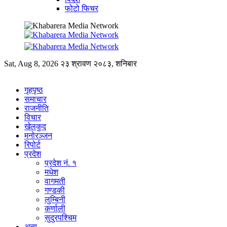
फोटो फिचर
Sat, Aug 8, 2026
२३ श्रावण २०८३, शनिबार
गृहपृष्ठ
समाचार
राजनीति
विचार
खेलकुद
मनोरञ्जन
रिपोर्ट
प्रदेश
प्रदेश नं. १
मधेश
वागमती
गण्डकी
लुम्बिनी
कर्णाली
सुदुरपश्चिम
अन्य