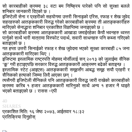
सो कारबाहीको क्रममा ३८ वटा बम निष्क्रिय पारेको पनि सो सुरक्षा बलले
शनिबार जानकारी दिएको छ ।
इजिप्टेली सेना र प्रहरीको सहयोगमा उत्तरी सिनाइको एरिस, रफाह र शेख जुवेद
सहरहरुको आतङ्ककारी विरुद्ध गरेको कारबाहीको क्रममा ती आतङ्ककारीहरु
मारिएको सेनाद्धारा शनिबार प्रकाशित विज्ञप्तिमा जनाइएको छ ।
सो कारबाहीको क्रममा आतङ्ककारी आखाडा जमाईरहेका कैयौ भवनहरु ध्वस्त
पार्नुको साथै भारी मात्रामा विस्फोट पदार्थ, सवारी साधनहरु पनि कब्जा गरिएको
बताइएको छ ।
गत हप्ता उत्तरी सिनाईको रफाह र शेख जुवेदमा भएको सुरक्षा कारबाही ८५ जना
आतङ्ककारी मारिएका थिए ।
इजिप्टमा इस्लामिक राष्ट्रपति मोहमद मोर्सीलाई सन् २०१३ को जुलाईमा सैनिक
‘कू’ गरी हटाइएपछि सरकार विरुद्ध आतङ्ककारी आक्रमण बढेको बताइन्छ ।
इस्लामिक स्टेट (आइएस) आतङ्ककारी समूहसँग आबद्ध समूह सयौ प्रहरी र
सैनिकको हत्याको जिम्मा लिदै आएका छन् ।
त्यसैगरी इजिप्टेली सैनिकले पनि आतङ्ककारी विरुद्ध जारी राखेको कारबाहीको
क्रममा करिब १ हजार आतङ्ककारी मारिनुको साथै अन्य १ हजार नै घाइते
भएको बताइएको छ । रासस ÷एपी
40
SHARES
प्रकाशित मिति: १६ जेष्ठ २०७३, आईतवार १८:३२
प्रतिक्रिया दिनुहोस्