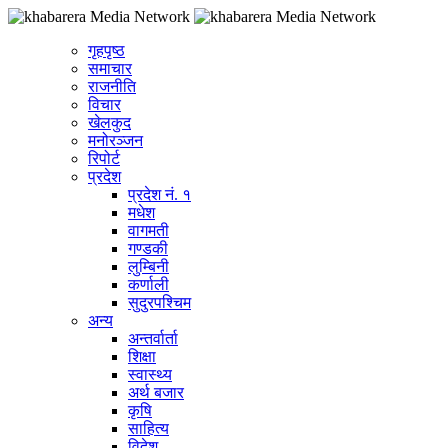
गृहपृष्ठ
समाचार
राजनीति
विचार
खेलकुद
मनोरञ्जन
रिपोर्ट
प्रदेश
प्रदेश नं. १
मधेश
वागमती
गण्डकी
लुम्बिनी
कर्णाली
सुदुरपश्चिम
अन्य
अन्तर्वार्ता
शिक्षा
स्वास्थ्य
अर्थ बजार
कृषि
साहित्य
विदेश