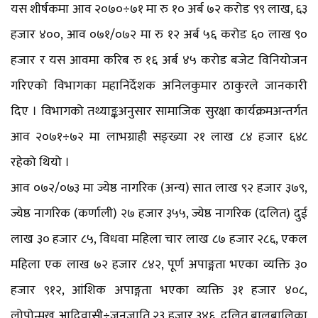
यस शीर्षकमा आव २०७०÷७१ मा रु १० अर्ब ७२ करोड ९९ लाख, ६३
हजार ४००, आव ०७१/०७२ मा रु १२ अर्ब ५६ करोड ६० लाख ९०
हजार र यस आवमा करिब रु १६ अर्ब ४५ करोड बजेट विनियोजन
गरिएको विभागका महानिर्देशक अनिलकुमार ठाकुरले जानकारी
दिए । विभागको तथ्याङ्कअनुसार सामाजिक सुरक्षा कार्यक्रमअन्तर्गत
आव २०७१÷७२ मा लाभग्राही सङ्ख्या २१ लाख ८४ हजार ६४८
रहेको थियो ।
आव ०७२/०७३ मा ज्येष्ठ नागरिक (अन्य) सात लाख ९२ हजार ३७९,
ज्येष्ठ नागरिक (कर्णाली) २७ हजार ३५५, ज्येष्ठ नागरिक (दलित) दुई
लाख ३० हजार ८५, विधवा महिला चार लाख ८७ हजार २८६, एकल
महिला एक लाख ७२ हजार ८४२, पूर्ण अपाङ्गता भएका व्यक्ति ३०
हजार ९१२, आंशिक अपाङ्गता भएका व्यक्ति ३१ हजार ४०८,
लोपोन्मुख आदिवासी÷जनजाति २३ हजार ३४६, दलित बालबालिका