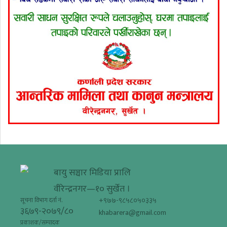
बायु सञ्चार मिडिया प्रालि
वीरेन्द्रनगर—१० सुर्खेत ।
+९७७-९८५८०५०३३५
सूचना विभाग दर्ता नं.
३६७९-२०७९/८०
khabarera@gmail.com
प्रकाशक/सम्पादक