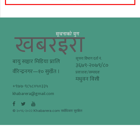
सूचना विभाग दर्ता नं.
बायु सञ्चार मिडिया प्रालि
३६७९-२०७९/८०
वीरेन्द्रनगर—१० सुर्खेत ।
प्रकाशक/सम्पादक
मधुवन विसी
+९७७-९८५८०५०३३५
khabarera@gmail.com
© २०१६-२०२२ Khabarera.com सर्वाधिकार सुरक्षित